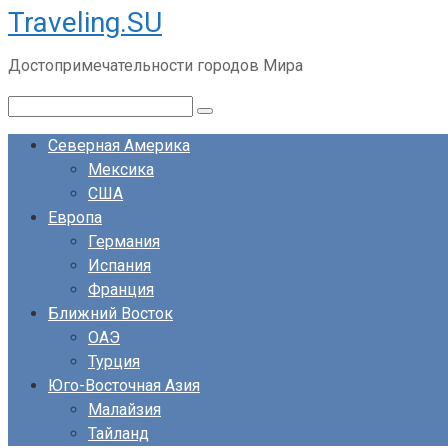
Traveling.SU
Перейти
к
Достопримечательности городов Мира
контенту
Поиск:
Северная Америка
Мексика
США
Европа
Германия
Испания
Франция
Ближний Восток
ОАЭ
Турция
Юго-Восточная Азия
Малайзия
Тайланд