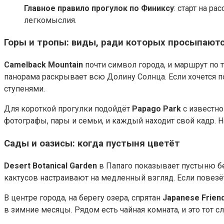
Главное правило прогулок по Финиксу
: старт на р
легкомыслия.
Горы и тропы: виды, ради которых просыпаются
Camelback Mountain
почти символ города, и маршрут по т
панорама раскрывает всю Долину Солнца. Если хочется по
ступенями.
Для короткой прогулки подойдёт
Papago Park
с известно
фотографы, пары и семьи, и каждый находит свой кадр. На
Сады и оазисы: когда пустыня цветёт
Desert Botanical Garden
в Папаго показывает пустыню без
кактусов настраивают на медленный взгляд. Если повезёт
В центре города, на берегу озера, спрятан
Japanese Frien
в зимние месяцы. Рядом есть чайная комната, и это тот с