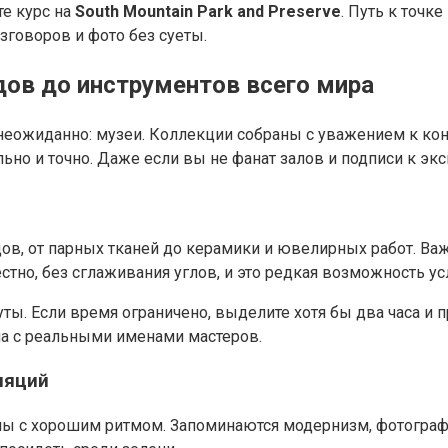
те курс на
South Mountain Park and Preserve
. Путь к точке
зговоров и фото без суеты.
дов до инструментов всего мира
 неожиданно: музеи. Коллекции собраны с уважением к конт
но и точно. Даже если вы не фанат залов и подписи к эксп
ов, от парных тканей до керамики и ювелирных работ. Важ
стно, без сглаживания углов, и это редкая возможность у
ты. Если время ограничено, выделите хотя бы два часа и 
ла с реальными именами мастеров.
ляций
ны с хорошим ритмом. Запоминаются модернизм, фотогра