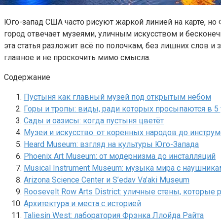
Юго-запад США часто рисуют жаркой линией на карте, но 
город отвечает музеями, уличным искусством и бесконечн
эта статья разложит всё по полочкам, без лишних слов 
главное и не проскочить мимо смысла.
Содержание
Пустыня как главный музей под открытым небом
Горы и тропы: виды, ради которых просыпаются в 5 
Сады и оазисы: когда пустыня цветёт
Музеи и искусство: от коренных народов до инстру
Heard Museum: взгляд на культуры Юго-Запада
Phoenix Art Museum: от модернизма до инсталляций
Musical Instrument Museum: музыка мира с наушник
Arizona Science Center и S’edav Va’aki Museum
Roosevelt Row Arts District: уличные стены, которые
Архитектура и места с историей
Taliesin West: лаборатория Фрэнка Ллойда Райта