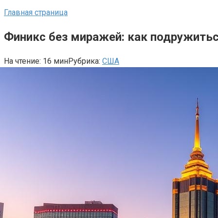
Главная страница
Финикс без миражей: как подружиться
На чтение:
16 мин
Рубрика:
США