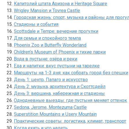
Капитолий штата Аризона и Heritage Square
Wrigley Mansion и Tovrea Castle
Городская жизнь: спорт, музыка и районы для прогу
Стадионы и события
Scottsdale и Tempe: вечерние прогулки
Для семьи и спокойного темпа
Phoenix Zoo и Butterfly Wonderland
Children’s Museum of Phoenix и тихие парки
Вода в пустыне: озёра и реки
Еда и напитки: вкус пустыни на тарелке
Маршруты на 1-3 дня: как собрать город без спешки
День 1: центр, Папаго и искусство
День 2: музыка, архитектура и Скоттсдейл
День 3: вершина, набережная и стадионы
Однодневные выезды: где пустыня меняет оттенок
Sedona, Jerome, Montezuma Castle
Superstition Mountains и Usery Mountain
Практические советы: логистика, климат, транспорт
Когда ехать и что надеть