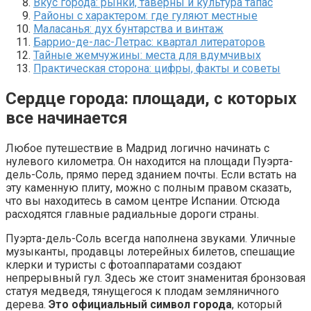
Вкус города: рынки, таверны и культура тапас
Районы с характером: где гуляют местные
Маласанья: дух бунтарства и винтаж
Баррио-де-лас-Летрас: квартал литераторов
Тайные жемчужины: места для вдумчивых
Практическая сторона: цифры, факты и советы
Сердце города: площади, с которых
все начинается
Любое путешествие в Мадрид логично начинать с
нулевого километра. Он находится на площади Пуэрта-
дель-Соль, прямо перед зданием почты. Если встать на
эту каменную плиту, можно с полным правом сказать,
что вы находитесь в самом центре Испании. Отсюда
расходятся главные радиальные дороги страны.
Пуэрта-дель-Соль всегда наполнена звуками. Уличные
музыканты, продавцы лотерейных билетов, спешащие
клерки и туристы с фотоаппаратами создают
непрерывный гул. Здесь же стоит знаменитая бронзовая
статуя медведя, тянущегося к плодам земляничного
дерева.
Это официальный символ города
, который