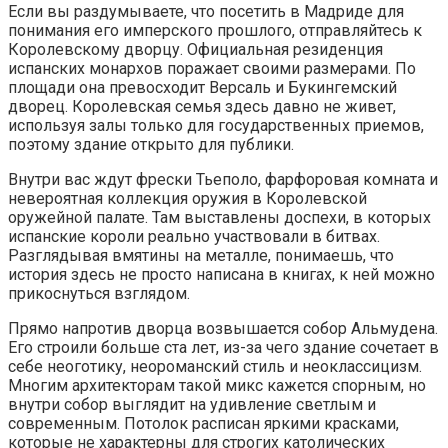
Если вы раздумываете, что посетить в Мадриде для
понимания его имперского прошлого, отправляйтесь к
Королевскому дворцу. Официальная резиденция
испанских монархов поражает своими размерами. По
площади она превосходит Версаль и Букингемский
дворец. Королевская семья здесь давно не живет,
используя залы только для государственных приемов,
поэтому здание открыто для публики.
Внутри вас ждут фрески Тьеполо, фарфоровая комната и
невероятная коллекция оружия в Королевской
оружейной палате. Там выставлены доспехи, в которых
испанские короли реально участвовали в битвах.
Разглядывая вмятины на металле, понимаешь, что
история здесь не просто написана в книгах, к ней можно
прикоснуться взглядом.
Прямо напротив дворца возвышается собор Альмудена.
Его строили больше ста лет, из-за чего здание сочетает в
себе неоготику, неороманский стиль и неоклассицизм.
Многим архитекторам такой микс кажется спорным, но
внутри собор выглядит на удивление светлым и
современным. Потолок расписан яркими красками,
которые не характерны для строгих католических