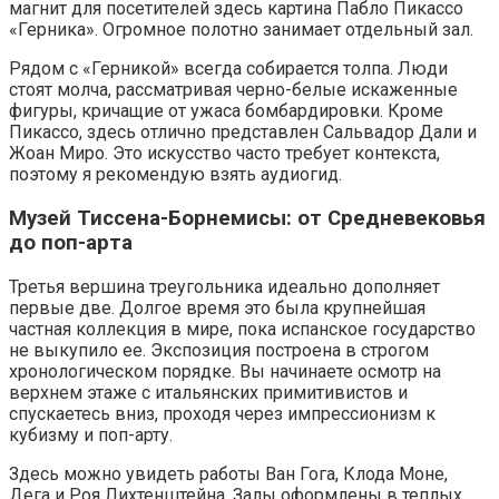
магнит для посетителей здесь картина Пабло Пикассо
«Герника». Огромное полотно занимает отдельный зал.
Рядом с «Герникой» всегда собирается толпа. Люди
стоят молча, рассматривая черно-белые искаженные
фигуры, кричащие от ужаса бомбардировки. Кроме
Пикассо, здесь отлично представлен Сальвадор Дали и
Жоан Миро. Это искусство часто требует контекста,
поэтому я рекомендую взять аудиогид.
Музей Тиссена-Борнемисы: от Средневековья
до поп-арта
Третья вершина треугольника идеально дополняет
первые две. Долгое время это была крупнейшая
частная коллекция в мире, пока испанское государство
не выкупило ее. Экспозиция построена в строгом
хронологическом порядке. Вы начинаете осмотр на
верхнем этаже с итальянских примитивистов и
спускаетесь вниз, проходя через импрессионизм к
кубизму и поп-арту.
Здесь можно увидеть работы Ван Гога, Клода Моне,
Дега и Роя Лихтенштейна. Залы оформлены в теплых