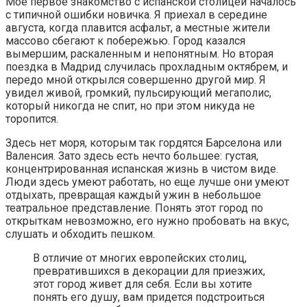
Мое первое знакомство с испанской столицей началось
с типичной ошибки новичка. Я приехал в середине
августа, когда плавится асфальт, а местные жители
массово сбегают к побережью. Город казался
вымершим, раскаленным и непонятным. Но вторая
поездка в Мадрид случилась прохладным октябрем, и
передо мной открылся совершенно другой мир. Я
увидел живой, громкий, пульсирующий мегаполис,
который никогда не спит, но при этом никуда не
торопится.
Здесь нет моря, которым так гордятся Барселона или
Валенсия. Зато здесь есть нечто большее: густая,
концентрированная испанская жизнь в чистом виде.
Люди здесь умеют работать, но еще лучше они умеют
отдыхать, превращая каждый ужин в небольшое
театральное представление. Понять этот город по
открыткам невозможно, его нужно пробовать на вкус,
слушать и обходить пешком.
В отличие от многих европейских столиц,
превратившихся в декорации для приезжих,
этот город живет для себя. Если вы хотите
понять его душу, вам придется подстроиться