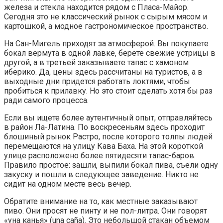
железа и стекла находится рядом с Пласа-Майор.
Сегодня это не классический рынок с сырым мясом и
картошкой, а модное гастрономическое пространство.
На Сан-Мигель приходят за атмосферой. Вы покупаете
бокал вермута в одной лавке, берете свежие устрицы в
другой, а в третьей заказываете тапас с хамоном
иберико. Да, цены здесь рассчитаны на туристов, а в
выходные дни придется работать локтями, чтобы
пробиться к прилавку. Но это стоит сделать хотя бы раз
ради самого процесса.
Если вы ищете более аутентичный опыт, отправляйтесь
в район Ла-Латина. По воскресеньям здесь проходит
блошиный рынок Растро, после которого толпы людей
перемещаются на улицу Кава Баха. На этой короткой
улице расположено более пятидесяти тапас-баров.
Правило простое: зашли, выпили бокал пива, съели одну
закуску и пошли в следующее заведение. Никто не
сидит на одном месте весь вечер.
Обратите внимание на то, как местные заказывают
пиво. Они просят не пинту и не пол-литра. Они говорят
«уна канья» (una caña). Это небольшой стакан объемом