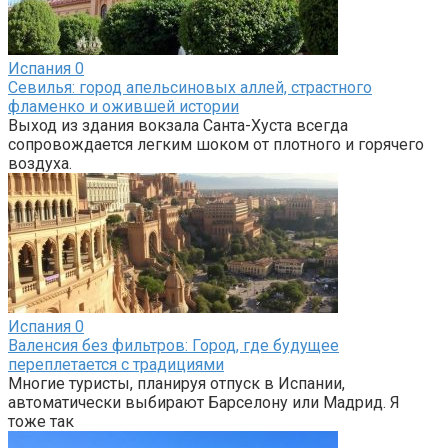
Испания
0
Севилья: город апельсиновых аллей, страстного
фламенко и ожившей истории
Выход из здания вокзала Санта-Хуста всегда
сопровождается легким шоком от плотного и горячего
воздуха.
Испания
0
Валенсия без фильтров: Город, где будущее
переплетается с традициями
Многие туристы, планируя отпуск в Испании,
автоматически выбирают Барселону или Мадрид. Я
тоже так