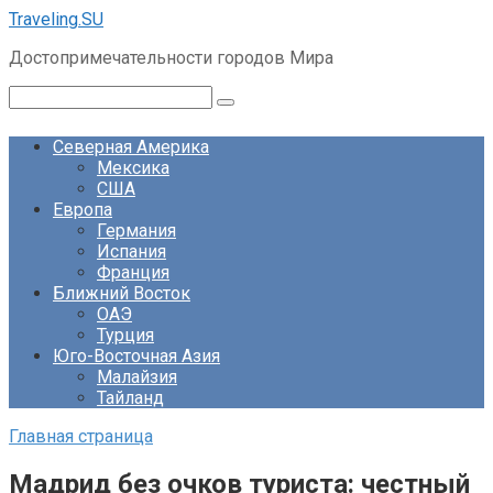
Перейти
Traveling.SU
к
Достопримечательности городов Мира
контенту
Поиск:
Северная Америка
Мексика
США
Европа
Германия
Испания
Франция
Ближний Восток
ОАЭ
Турция
Юго-Восточная Азия
Малайзия
Тайланд
Главная страница
Мадрид без очков туриста: честный