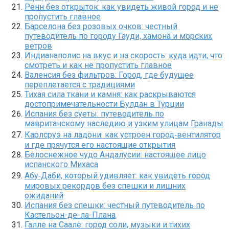
Ренн без открыток: как увидеть живой город и не
пропустить главное
Барселона без розовых очков: честный
путеводитель по городу Гауди, хамона и морских
ветров
Индианаполис на вкус и на скорость: куда идти, что
смотреть и как не пропустить главное
Валенсия без фильтров: Город, где будущее
переплетается с традициями
Тихая сила ткани и камня: как раскрываются
достопримечательности Булдан в Турции
Испания без суеты: путеводитель по
мавританскому наследию и узким улицам Гранады
Карлсруэ на ладони: как устроен город‑вентилятор
и где прячутся его настоящие открытия
Белоснежное чудо Андалусии: настоящее лицо
испанского Михаса
Абу‑Даби, который удивляет: как увидеть город
мировых рекордов без спешки и лишних
ожиданий
Испания без спешки: честный путеводитель по
Кастельон-де-ла-Плана
Галле на Саале: город соли, музыки и тихих