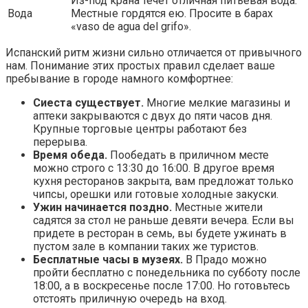
Из-под крана течет отличная питьевая вода.
Вода
Местные гордятся ею. Просите в барах
«vaso de agua del grifo».
Испанский ритм жизни сильно отличается от привычного
нам. Понимание этих простых правил сделает ваше
пребывание в городе намного комфортнее:
Сиеста существует.
Многие мелкие магазины и
аптеки закрываются с двух до пяти часов дня.
Крупные торговые центры работают без
перерыва.
Время обеда.
Пообедать в приличном месте
можно строго с 13:30 до 16:00. В другое время
кухня ресторанов закрыта, вам предложат только
чипсы, орешки или готовые холодные закуски.
Ужин начинается поздно.
Местные жители
садятся за стол не раньше девяти вечера. Если вы
придете в ресторан в семь, вы будете ужинать в
пустом зале в компании таких же туристов.
Бесплатные часы в музеях.
В Прадо можно
пройти бесплатно с понедельника по субботу после
18:00, а в воскресенье после 17:00. Но готовьтесь
отстоять приличную очередь на вход.