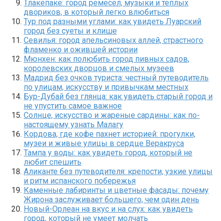
Тлакепаке: город ремесел, музыки и теплых
двориков, в который легко влюбиться
Тур под разными углами: как увидеть Луарский
город без суеты и клише
Севилья: город апельсиновых аллей, страстного
фламенко и ожившей истории
Мюнхен: как полюбить город пивных садов,
королевских дворцов и смелых музеев
Мадрид без очков туриста: честный путеводитель
по улицам, искусству и привычкам местных
Бур-Дубай без глянца: как увидеть старый город и
не упустить самое важное
Солнце, искусство и жареные сардины: как по-
настоящему узнать Малагу
Кордова, где кофе пахнет историей: прогулки,
музеи и живые улицы в сердце Веракруса
Тампа у воды: как увидеть город, который не
любит спешить
Аликанте без путеводителя: крепости, узкие улицы
и ритм испанского побережья
Каменные лабиринты и цветные фасады: почему
Жирона заслуживает большего, чем один день
Новый-Орлеан на вкус и на слух: как увидеть
город, который не умеет молчать