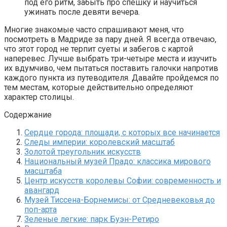
под его ритм, забыть про спешку и научиться
ужинать после девяти вечера.
Многие знакомые часто спрашивают меня, что
посмотреть в Мадриде за пару дней. Я всегда отвечаю,
что этот город не терпит суеты и забегов с картой
наперевес. Лучше выбрать три-четыре места и изучить
их вдумчиво, чем пытаться поставить галочки напротив
каждого пункта из путеводителя. Давайте пройдемся по
тем местам, которые действительно определяют
характер столицы.
Содержание
Сердце города: площади, с которых все начинается
Следы империи: королевский масштаб
Золотой треугольник искусств
Национальный музей Прадо: классика мирового
масштаба
Центр искусств королевы Софии: современность и
авангард
Музей Тиссена-Борнемисы: от Средневековья до
поп-арта
Зеленые легкие: парк Буэн-Ретиро