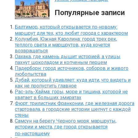
Популярные записи
Балтимор, который открывается по‑новому:
маршрут для тех, кто любит города с характером
Колумбия, Южная Каролина: город трех рек,
теплого света и маршрутов, куда хочется
возвращаться
Оахака, где камень дышит историей, а улицы
пахнут шоколадом и копченым перцем
Падерборн: город источников, соборов и живого
любопытства
Дубай, который удивляет: куда идти, что видеть и
как не пропустить главное
Рас-эль-Хайма: горы, море и тишина, которой не
хватает в больших эмиратах
Фюрт: трилистник Франконии, где железная дорога
стартовала, а городские истории шепчут с каждой
стены
Самсун на берегу Черного моря: маршруты,
истории и места, где город открывается
по‑настоящему