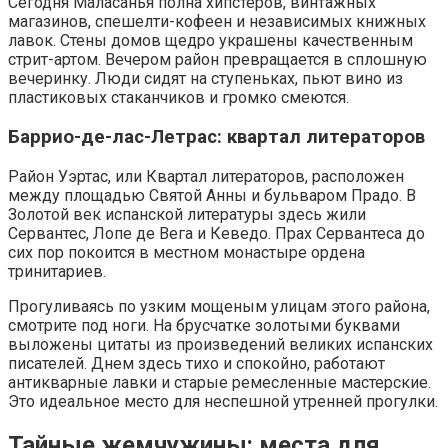
Сегодня Маласанья полна хипстеров, винтажных
магазинов, спешелти-кофеен и независимых книжных
лавок. Стены домов щедро украшены качественным
стрит-артом. Вечером район превращается в сплошную
вечеринку. Люди сидят на ступеньках, пьют вино из
пластиковых стаканчиков и громко смеются.
Баррио-де-лас-Летрас: квартал литераторов
Район Уэртас, или Квартал литераторов, расположен
между площадью Святой Анны и бульваром Прадо. В
Золотой век испанской литературы здесь жили
Сервантес, Лопе де Вега и Кеведо. Прах Сервантеса до
сих пор покоится в местном монастыре ордена
тринитариев.
Прогуливаясь по узким мощеным улицам этого района,
смотрите под ноги. На брусчатке золотыми буквами
выложены цитаты из произведений великих испанских
писателей. Днем здесь тихо и спокойно, работают
антикварные лавки и старые ремесленные мастерские.
Это идеальное место для неспешной утренней прогулки.
Тайные жемчужины: места для