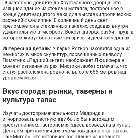
Обязательно дойдите до Хрустального дворца. Это
изящное здание из стекла и металла, построенное в
конце девятнадцатого века для выставки тропических
растений с Филиппин. В солнечный день свет
преломляется в стеклянных панелях, создавая внутри
удивительную атмосферу. Вокруг дворца разбит пруд, в
котором живут болотные кипарисы и десятки черепах.
Интересная деталь:
в парке Ретиро находится одна из
немногих в мире скульптур, посвященных дьяволу.
Памятник «Падший ангел» изображает Люцифера в
момент изгнания из рая. Мистики любят отмечать, что
статуя расположена ровно на высоте 666 метров над
уровнем моря.
Вкус города: рынки, таверны и
культура тапас
Изучать достопримечательности Мадрида и
игнорировать местную еду было бы настоящим
преступлением. Гастрономия здесь возведена в культ.
Центром притяжения для гурманов давно стал рынок
Сан-Мигель. Это историческое здание из кованого