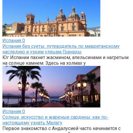
Испания
0
Испания без суеты: путеводитель по мавританскому
наследию и узким улицам Гранады
Юг Испании пахнет жасмином, апельсинами и нагретым
на солнце камнем. Здесь на холмах у
Испания
0
Солнце, искусство и жареные сардины: как по-
настоящему узнать Малагу
Первое знакомство с Андалусией часто начинается с