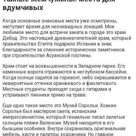
вдумчивых
Когда основные знаковые места уже осмотрены,
наступает время для неочевидных локаций. Мое
любимое место для встречи заката в городе это храм
Дебод. Это настоящий древнеегипетский храм, который
правительство Египта подарило Испании в знак
благодарности за спасение исторических памятников
при строительстве Асуанской плотины.
Храм стоит на возвышенности в Западном парке. Его
каменные ворота отражаются в неглубоком бассейне.
Когда солнце садится за горизонт, небо окрашивается в
невероятные оттенки оранжевого и фиолетового.
Местные студенты приходят сюда с гитарами и
устраивают пикники прямо на траве.
Еще одно тихое место это Музей Сорольи. Хоакин
Соролья был мастером света, испанским
импрессионистом, который гениально писал залитые
солнцем пляжи Валенсии. Музей находится в его
бывшем особняке. Внутри сохранилась оригинальная
мебель, кисти и палитры художника. Но главное