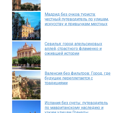
Мадрид без очков туриста:
честный путеводитель по улицам,
искусству и привычкам местных
Севилья: город апельсиновых
аллей, страстного фламенко и
ожившей истории
Валенсия без фильтров: Город, где
будущее переплетается с
традициями
Испания без суеты: путеводитель
по мавританскому наследию и
узким улицам Гранады