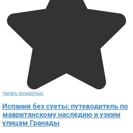
Читать полностью
Испания без суеты: путеводитель по
мавританскому наследию и узким
улицам Гранады