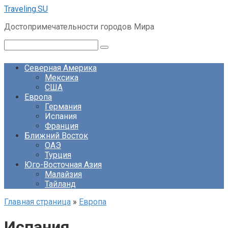
Перейти
Traveling.SU
к
Достопримечательности городов Мира
контенту
Поиск:
Северная Америка
Мексика
США
Европа
Германия
Испания
Франция
Ближний Восток
ОАЭ
Турция
Юго-Восточная Азия
Малайзия
Тайланд
Главная страница
»
Европа
Испания