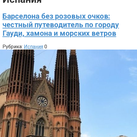
Барселона без розовых очков:
честный путеводитель по городу
Гауди, хамона и морских ветров
Рубрика:
Испания
0