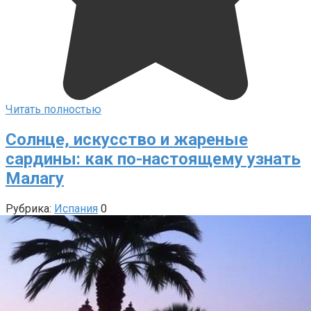
Читать полностью
Солнце, искусство и жареные
сардины: как по-настоящему узнать
Малагу
Рубрика:
Испания
0