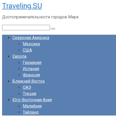
Traveling.SU
Перейти
к
Достопримечательности городов Мира
контенту
Поиск:
Северная Америка
Мексика
США
Европа
Германия
Испания
Франция
Ближний Восток
ОАЭ
Турция
Юго-Восточная Азия
Малайзия
Тайланд