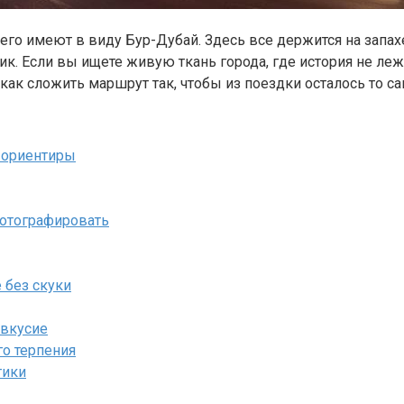
сего имеют в виду Бур-Дубай. Здесь все держится на запа
. Если вы ищете живую ткань города, где история не леж
, как сложить маршрут так, чтобы из поездки осталось то с
е ориентиры
фотографировать
 без скуки
евкусие
го терпения
тики