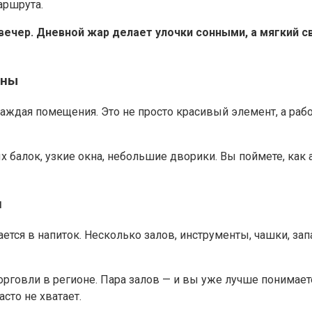
аршрута.
вечер. Дневной жар делает улочки сонными, а мягкий с
жны
лаждая помещения. Это не просто красивый элемент, а раб
 балок, узкие окна, небольшие дворики. Вы поймете, как 
я
ется в напиток. Несколько залов, инструменты, чашки, за
рговли в регионе. Пара залов — и вы уже лучше понимае
сто не хватает.