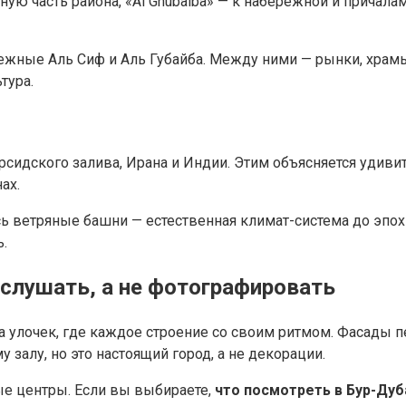
ую часть района, «Al Ghubaiba» — к набережной и причалам.
ережные Аль Сиф и Аль Губайба. Между ними — рынки, хра
тура.
сидского залива, Ирана и Индии. Этим объясняется удивит
ах.
ь ветряные башни — естественная климат-система до эпох
.
 слушать, а не фотографировать
ка улочек, где каждое строение со своим ритмом. Фасады 
 залу, но это настоящий город, а не декорации.
ые центры. Если вы выбираете,
что посмотреть в Бур-Дуб