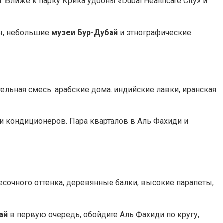
 Ближе к парку Крика удобны «Dubai Healthcare City» и
мы, небольшие
музеи Бур-Дубай
и этнографические
ельная смесь: арабские дома, индийские лавки, иранская
и кондиционеров. Пара кварталов в Аль Фахиди и
песочного оттенка, деревянные балки, высокие парапеты,
ай
в первую очередь, обойдите Аль Фахиди по кругу,