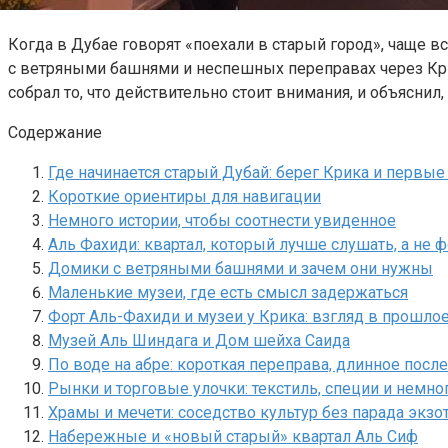
Когда в Дубае говорят «поехали в старый город», чаще в
с ветряными башнями и неспешных переправах через Крик
собрал то, что действительно стоит внимания, и объяснил
Содержание
Где начинается старый Дубай: берег Крика и первы
Короткие ориентиры для навигации
Немного истории, чтобы соотнести увиденное
Аль Фахиди: квартал, который лучше слушать, а не 
Домики с ветряными башнями и зачем они нужны
Маленькие музеи, где есть смысл задержаться
Форт Аль-Фахиди и музеи у Крика: взгляд в прошлое
Музей Аль Шиндага и Дом шейха Саида
По воде на абре: короткая переправа, длинное посл
Рынки и торговые улочки: текстиль, специи и немно
Храмы и мечети: соседство культур без парада экзо
Набережные и «новый старый» квартал Аль Сиф