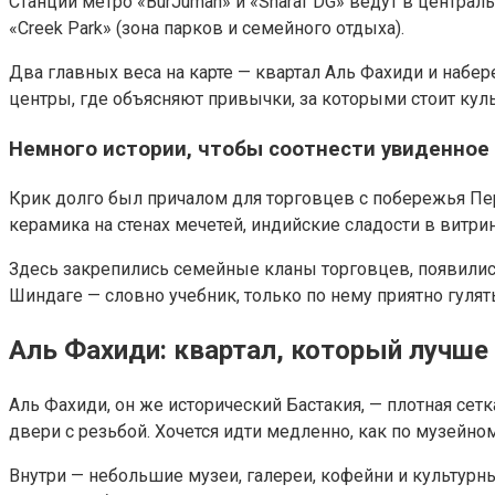
Станции метро «BurJuman» и «Sharaf DG» ведут в центральн
«Creek Park» (зона парков и семейного отдыха).
Два главных веса на карте — квартал Аль Фахиди и наб
центры, где объясняют привычки, за которыми стоит куль
Немного истории, чтобы соотнести увиденное
Крик долго был причалом для торговцев с побережья Пер
керамика на стенах мечетей, индийские сладости в витрин
Здесь закрепились семейные кланы торговцев, появилис
Шиндаге — словно учебник, только по нему приятно гулять
Аль Фахиди: квартал, который лучше
Аль Фахиди, он же исторический Бастакия, — плотная сет
двери с резьбой. Хочется идти медленно, как по музейному
Внутри — небольшие музеи, галереи, кофейни и культурн