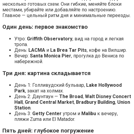
несколько готовых схем. Они гибкие, меняйте блоки
местами, убирайте или добавляйте по настроению.
Главное — цельный ритм дня и минимальные переезды.
Один день: первое знакомство
Утро:
Griffith Observatory
, вид на город и легкая
тропа.
День:
LACMA
и
La Brea Tar Pits
, кофе на Вилшир.
Вечер:
Santa Monica Pier
, прогулка до Вениса по
набережной.
Три дня: картина складывается
День 1: Голливудский бульвар,
Lake Hollywood
Park
, закат на холмах.
День 2: Даунтаун —
The Broad
,
Walt Disney Concert
Hall
,
Grand Central Market
,
Bradbury Building
,
Union
Station
.
День 3:
Getty Center
утром и
Malibu
к вечеру,
пляжи Zuma или El Matador.
Пять дней: глубокое погружение