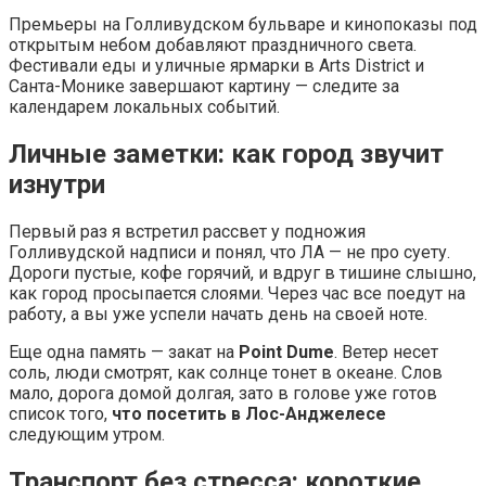
Премьеры на Голливудском бульваре и кинопоказы под
открытым небом добавляют праздничного света.
Фестивали еды и уличные ярмарки в Arts District и
Санта-Монике завершают картину — следите за
календарем локальных событий.
Личные заметки: как город звучит
изнутри
Первый раз я встретил рассвет у подножия
Голливудской надписи и понял, что ЛА — не про суету.
Дороги пустые, кофе горячий, и вдруг в тишине слышно,
как город просыпается слоями. Через час все поедут на
работу, а вы уже успели начать день на своей ноте.
Еще одна память — закат на
Point Dume
. Ветер несет
соль, люди смотрят, как солнце тонет в океане. Слов
мало, дорога домой долгая, зато в голове уже готов
список того,
что посетить в Лос-Анджелесе
следующим утром.
Транспорт без стресса: короткие