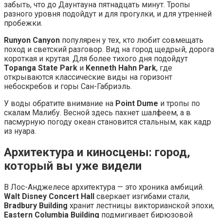
забыть, что до Даунтауна пятнадцать минут. Тропы
разного уровня подойдут и для прогулки, и для утренней
пробежки.
Runyon Canyon
популярен у тех, кто любит совмещать
поход и светский разговор. Вид на город щедрый, дорога
короткая и крутая. Для более тихого дня подойдут
Topanga State Park
и
Kenneth Hahn Park
, где
открываются классические виды на горизонт
небоскребов и горы Сан-Габриэль.
У воды обратите внимание на
Point Dume
и тропы по
скалам Малибу. Весной здесь пахнет шалфеем, а в
пасмурную погоду океан становится стальным, как кадр
из нуара.
Архитектура и киносцены: город,
который вы уже видели
В Лос-Анджелесе архитектура — это хроника амбиций.
Walt Disney Concert Hall
сверкает изгибами стали,
Bradbury Building
хранит лестницы викторианской эпохи,
Eastern Columbia Building
подмигивает бирюзовой