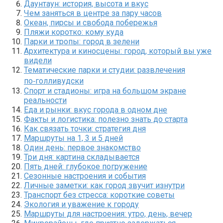
Даунтаун: история, высота и вкус
Чем заняться в центре за пару часов
Океан, пирсы и свобода побережья
Пляжи коротко: кому куда
Парки и тропы: город в зелени
Архитектура и киносцены: город, который вы уже
видели
Тематические парки и студии: развлечения
по‑голливудски
Спорт и стадионы: игра на большом экране
реальности
Еда и рынки: вкус города в одном дне
Факты и логистика: полезно знать до старта
Как связать точки: стратегия дня
Маршруты на 1, 3 и 5 дней
Один день: первое знакомство
Три дня: картина складывается
Пять дней: глубокое погружение
Сезонные настроения и события
Личные заметки: как город звучит изнутри
Транспорт без стресса: короткие советы
Экология и уважение к городу
Маршруты для настроения: утро, день, вечер