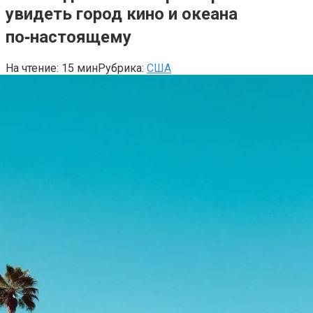
увидеть город кино и океана
по‑настоящему
На чтение:
15 мин
Рубрика:
США