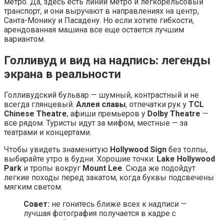
метро. Да, здесь есть линии метро и легкорельсовый
транспорт, и они выручают в направлениях на центр,
Санта-Монику и Пасадену. Но если хотите гибкости,
арендованная машина все еще остается лучшим
вариантом.
Голливуд и вид на надпись: легенды
экрана в реальности
Голливудский бульвар — шумный, контрастный и не
всегда глянцевый.
Аллея славы
, отпечатки рук у
TCL
Chinese Theatre
, афиши премьеров у
Dolby Theatre
—
все рядом. Туристы идут за мифом, местные — за
театрами и концертами.
Чтобы увидеть знаменитую
Hollywood Sign
без толпы,
выбирайте утро в будни. Хорошие точки:
Lake Hollywood
Park
и тропы вокруг
Mount Lee
. Сюда же подойдут
легкие походы перед закатом, когда буквы подсвечены
мягким светом.
Совет:
не гонитесь ближе всех к надписи —
лучшая фотография получается в кадре с