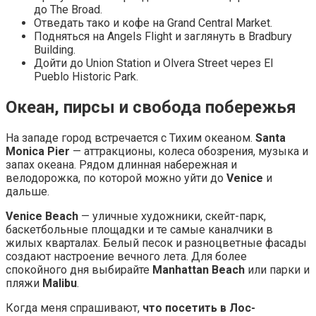
до The Broad.
Отведать тако и кофе на Grand Central Market.
Подняться на Angels Flight и заглянуть в Bradbury
Building.
Дойти до Union Station и Olvera Street через El
Pueblo Historic Park.
Океан, пирсы и свобода побережья
На западе город встречается с Тихим океаном.
Santa
Monica Pier
— аттракционы, колеса обозрения, музыка и
запах океана. Рядом длинная набережная и
велодорожка, по которой можно уйти до
Venice
и
дальше.
Venice Beach
— уличные художники, скейт-парк,
баскетбольные площадки и те самые каналчики в
жилых кварталах. Белый песок и разноцветные фасады
создают настроение вечного лета. Для более
спокойного дня выбирайте
Manhattan Beach
или парки и
пляжи
Malibu
.
Когда меня спрашивают,
что посетить в Лос-