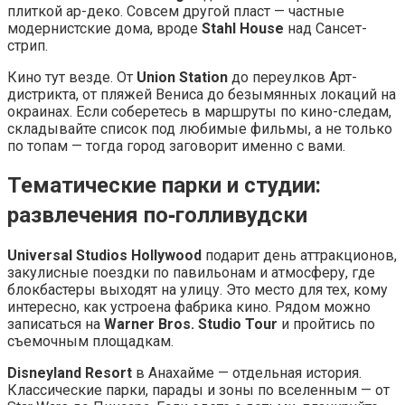
плиткой ар-деко. Совсем другой пласт — частные
модернистские дома, вроде
Stahl House
над Сансет-
стрип.
Кино тут везде. От
Union Station
до переулков Арт-
дистрикта, от пляжей Вениса до безымянных локаций на
окраинах. Если соберетесь в маршруты по кино-следам,
складывайте список под любимые фильмы, а не только
по топам — тогда город заговорит именно с вами.
Тематические парки и студии:
развлечения по‑голливудски
Universal Studios Hollywood
подарит день аттракционов,
закулисные поездки по павильонам и атмосферу, где
блокбастеры выходят на улицу. Это место для тех, кому
интересно, как устроена фабрика кино. Рядом можно
записаться на
Warner Bros. Studio Tour
и пройтись по
съемочным площадкам.
Disneyland Resort
в Анахайме — отдельная история.
Классические парки, парады и зоны по вселенным — от