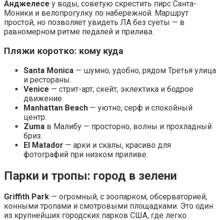
Анджелесе
у воды, советую скрестить пирс Санта-
Моники и велопрогулку по набережной. Маршрут
простой, но позволяет увидеть ЛА без суеты — в
равномерном ритме педалей и прилива.
Пляжи коротко: кому куда
Santa Monica
— шумно, удобно, рядом Третья улица
и рестораны.
Venice
— стрит-арт, скейт, эклектика и бодрое
движение.
Manhattan Beach
— уютно, серф и спокойный
центр.
Zuma
в Малибу — просторно, волны и прохладный
бриз.
El Matador
— арки и скалы, красиво для
фотографий при низком приливе.
Парки и тропы: город в зелени
Griffith Park
— огромный, с зоопарком, обсерваторией,
конными тропами и смотровыми площадками. Это один
из крупнейших городских парков США, где легко