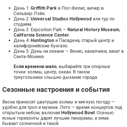
День 1:
Griffith Park
и Лос-Фелис, вечер в
Сильвер-Лэйк.
День 2:
Universal Studios Hollywood
или тур по
студиям.
День 3: Exposition Park —
Natural History Museum
,
California Science Center
.
День 4:
Huntington
и Пасадена, старый центр и
калифорнийские бунгало.
День 5: День на океане — Венис, каналчики, закат в
Санта-Монике.
Если времени мало
, выбирайте три опорные
точки: холмы, центр, океан. В таком
треугольнике слышно дыхание города.
Сезонные настроения и события
Весна приносит цветущие холмы и мягкую погоду —
удобно для троп и музеев. Лето — время концертов под
открытым небом, включая
Hollywood Bowl
. Осенью
ясные горизонты дарят лучшие панорамы, а зима
бывает солнечной и тихой.