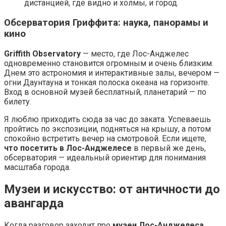
дистанцией, где видно и холмы, и город.
Обсерватория Гриффита: наука, панорамы и
кино
Griffith Observatory
— место, где Лос-Анджелес
одновременно становится огромным и очень близким.
Днем это астрономия и интерактивные залы, вечером —
огни Даунтауна и тонкая полоска океана на горизонте.
Вход в основной музей бесплатный, планетарий — по
билету.
Я люблю приходить сюда за час до заката. Успеваешь
пройтись по экспозиции, подняться на крышу, а потом
спокойно встретить вечер на смотровой. Если ищете,
что посетить в Лос-Анджелесе
в первый же день,
обсерватория — идеальный ориентир для понимания
масштаба города.
Музеи и искусство: от античности до
авангарда
Когда разговор заходит про
музеи Лос-Анджелеса
,