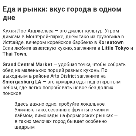
Еда и рынки: вкус города в одном
дне
Кухня Лос-Анджелеса — это диалог культур. Утром
димсам в Монтерей-парке, днём тако из грузовика в
Истсайде, вечером корейское барбекю в
Koreatown
.
Если любите азиатскую кухню, загляните в
Little Tokyo
и
Thai Town
.
Grand Central Market
— удобная точка, чтобы собрать
обед из маленьких порций разных кухонь. По
выходным в районе Arts District загляните на
Smorgasburg LA
— это ярмарка еды под открытым
небом, где легко попробовать новое без долгих
поисков.
Здесь важно одно: пробуйте локальное.
Уличные тако, сезонные фрукты с чили и
лаймом, лимонады на фермерских рынках —
в таких мелочах город бывает особенно
щедрым.