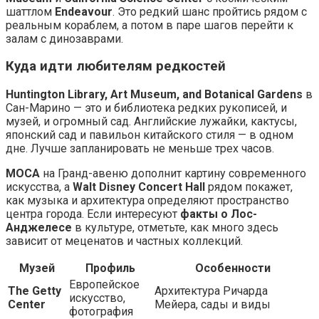
шаттлом
Endeavour
. Это редкий шанс пройтись рядом с
реальным кораблем, а потом в паре шагов перейти к
залам с динозаврами.
Куда идти любителям редкостей
Huntington Library, Art Museum, and Botanical Gardens
в
Сан-Марино — это и библиотека редких рукописей, и
музей, и огромный сад. Английские лужайки, кактусы,
японский сад и павильон китайского стиля — в одном
дне. Лучше запланировать не меньше трех часов.
MOCA
на Гранд-авеню дополнит картину современного
искусства, а
Walt Disney Concert Hall
рядом покажет,
как музыка и архитектура определяют пространство
центра города. Если интересуют
факты о Лос-
Анджелесе
в культуре, отметьте, как много здесь
зависит от меценатов и частных коллекций.
Музей
Профиль
Особенности
Европейское
The Getty
Архитектура Ричарда
искусство,
Center
Мейера, сады и виды
фотография