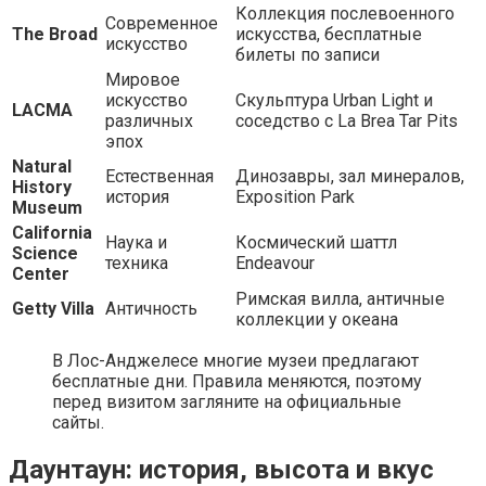
Коллекция послевоенного
Современное
The Broad
искусства, бесплатные
искусство
билеты по записи
Мировое
искусство
Скульптура Urban Light и
LACMA
различных
соседство с La Brea Tar Pits
эпох
Natural
Естественная
Динозавры, зал минералов,
History
история
Exposition Park
Museum
California
Наука и
Космический шаттл
Science
техника
Endeavour
Center
Римская вилла, античные
Getty Villa
Античность
коллекции у океана
В Лос-Анджелесе многие музеи предлагают
бесплатные дни. Правила меняются, поэтому
перед визитом загляните на официальные
сайты.
Даунтаун: история, высота и вкус