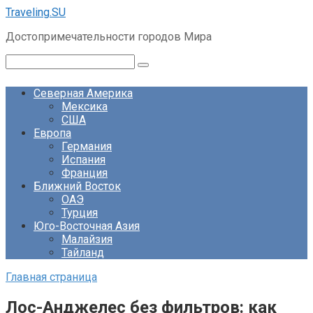
Перейти
Traveling.SU
к
Достопримечательности городов Мира
контенту
Поиск:
Северная Америка
Мексика
США
Европа
Германия
Испания
Франция
Ближний Восток
ОАЭ
Турция
Юго-Восточная Азия
Малайзия
Тайланд
Главная страница
Лос-Анджелес без фильтров: как