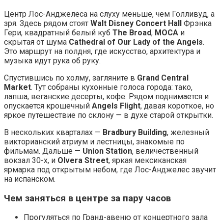
Центр Лос-Анджелеса на слуху меньше, чем Голливуд, а
зря. Здесь рядом стоят
Walt Disney Concert Hall
Фрэнка
Гери, квадратный белый куб
The Broad
,
MOCA
и
скрытая от шума
Cathedral of Our Lady of the Angels
.
Это маршрут на полдня, где искусство, архитектура и
музыка идут рука об руку.
Спустившись по холму, загляните в
Grand Central
Market
. Тут собраны кухонные голоса города: тако,
лапша, веганские десерты, кофе. Рядом поднимается и
опускается крошечный
Angels Flight
, давая короткое, но
яркое путешествие по склону — в духе старой открытки.
В нескольких кварталах —
Bradbury Building
, железный
викторианский атриум и лестницы, знакомые по
фильмам. Дальше —
Union Station
, величественный
вокзал 30-х, и
Olvera Street
, яркая мексиканская
ярмарка под открытым небом, где Лос-Анджелес звучит
на испанском.
Чем заняться в центре за пару часов
Прогуляться по Гранд-авеню от концертного зала