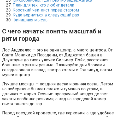
Микрорайоны, где приятно задержаться
План для тех, кто любит детали
Короткий чек-лист перед стартом
Куда вернуться в следующий раз
Финишная мысль
С чего начать: понять масштаб и
ритм города
Лос-Анджелес — это не один центр, а много центров. От
Санта-Моники до Пасадены, от Диджитал-башен в
Даунтауне до тихих улочек Сильвер-Лэйк, расстояния
большие, а ритмы разные. Планируйте дни блоками:
сегодня океан и запад, завтра холмы и Голливуд, потом
музеи и центр.
Лучшие месяцы — поздняя весна и ранняя осень. Летом
на побережье бывает свежо и туманно по утрам, в
долинах — жарко. Осенью прозрачный воздух делает
закаты особенно резкими, а вид на городской ковер
света тянется до гор.
Перед поездкой проверьте, где парковки, а где удобнее