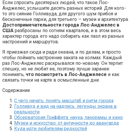
Если спросить десятерых людей, что такое Лос-
Анджелес, услышите десять разных историй. Для кого-
то это сияние Голливуда, для другого шум прибоя и
бесконечные парки, для третьего — музеи и архитектура.
Достопримечательности города Лос-Анджелес в
США
разбросаны по сотням кварталов, и в этом весь
характер города: его надо собирать как пазл из разных
настроений и маршрутов.
Я приезжал сюда и ради океана, и по делам, и просто
чтобы поймать настроение заката на холмах. Каждый
раз Лос-Анджелес раскрывался по-новому. Он терпит
спешку, но не любит ее, поэтому лучше заранее
понимать,
что посмотреть в Лос-Анджелесе
и как
связать точки на карте в осмысленные дни.
Содержание
С чего начать: понять масштаб и ритм города
Голливуд и вид на надпись: легенды экрана в
реальности
Обсерватория Гриффита: наука, панорамы и кино
Музеи и искусство: от античности до авангарда
Куда идти любителям редкостей