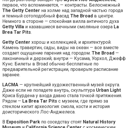
первое, что вспоминается, — контрасты. Белоснежный
The Getty Center
на холме над западной частью города
и темный сотоподобный фасад
The Broad
в центре.
Немного в стороне — спокойная вилла античного духа
Getty Villa
и казавшиеся вечными смоляные озера
La
Brea Tar Pits
.
Getty Center
хорош и коллекцией, и архитектурой.
Камень травертин, сады, виды на океан — все вместе
создает ощущение парения над городом.
The Broad
—
лаконичный и дерзкий; внутри — Кусама, Уорхол, Джефф
Кунс. Билеты в Broad обычно бесплатные по
предварительной регистрации, проверьте расписание
заранее.
LACMA
— крупнейший художественный музей округа.
Даже если не попадете внутрь, скульптура
Urban Light
Криса Бурдена у входа давно стала точкой притяжения.
Рядом —
La Brea Tar Pits
с музеем, где прямо за
стеклом кипит археология: смола, кости и история
доисторического Лос-Анджелеса.
В
Exposition Park
по соседству стоят
Natural History
Museum
и
California Science Center
с космическим