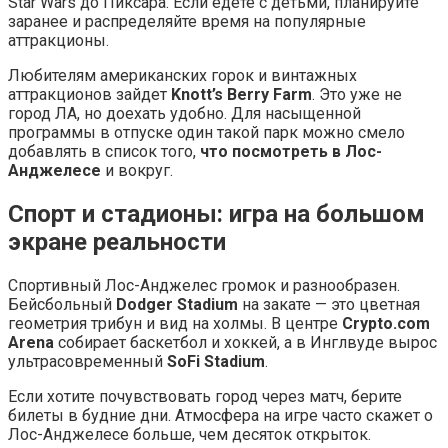
Star Wars до Пиксара. Если едете с детьми, планируйте
заранее и распределяйте время на популярные
аттракционы.
Любителям американских горок и винтажных
аттракционов зайдет
Knott’s Berry Farm
. Это уже не
город ЛА, но доехать удобно. Для насыщенной
программы в отпуске один такой парк можно смело
добавлять в список того,
что посмотреть в Лос-
Анджелесе
и вокруг.
Спорт и стадионы: игра на большом
экране реальности
Спортивный Лос-Анджелес громок и разнообразен.
Бейсбольный
Dodger Stadium
на закате — это цветная
геометрия трибун и вид на холмы. В центре
Crypto.com
Arena
собирает баскетбол и хоккей, а в Инглвуде вырос
ультрасовременный
SoFi Stadium
.
Если хотите почувствовать город через матч, берите
билеты в будние дни. Атмосфера на игре часто скажет о
Лос-Анджелесе больше, чем десяток открыток.