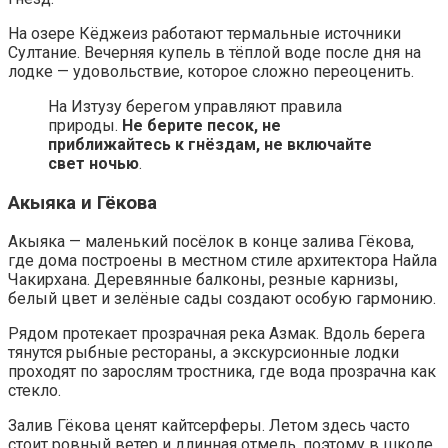
На озере Кёджеиз работают термальные источники
Султание. Вечерняя купель в тёплой воде после дня на
лодке — удовольствие, которое сложно переоценить.
На Изтузу берегом управляют правила
природы.
Не берите песок, не
приближайтесь к гнёздам, не включайте
свет ночью
.
Акыяка и Гёкова
Акыяка — маленький посёлок в конце залива Гёкова,
где дома построены в местном стиле архитектора Найла
Чакирхана. Деревянные балконы, резные карнизы,
белый цвет и зелёные сады создают особую гармонию.
Рядом протекает прозрачная река Азмак. Вдоль берега
тянутся рыбные рестораны, а экскурсионные лодки
проходят по зарослям тростника, где вода прозрачна как
стекло.
Залив Гёкова ценят кайтсерферы. Летом здесь часто
стоит ровный ветер и длинная отмель, поэтому в школе