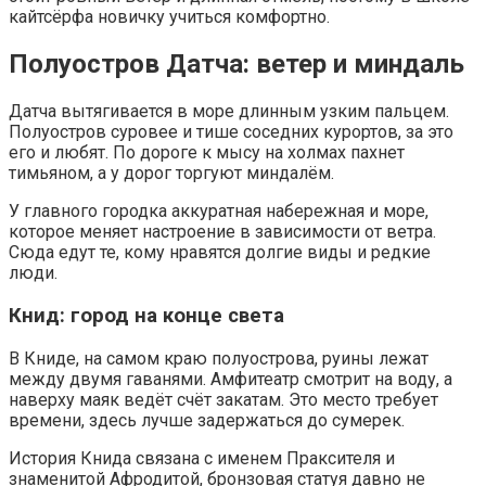
кайтсёрфа новичку учиться комфортно.
Полуостров Датча: ветер и миндаль
Датча вытягивается в море длинным узким пальцем.
Полуостров суровее и тише соседних курортов, за это
его и любят. По дороге к мысу на холмах пахнет
тимьяном, а у дорог торгуют миндалём.
У главного городка аккуратная набережная и море,
которое меняет настроение в зависимости от ветра.
Сюда едут те, кому нравятся долгие виды и редкие
люди.
Книд: город на конце света
В Книде, на самом краю полуострова, руины лежат
между двумя гаванями. Амфитеатр смотрит на воду, а
наверху маяк ведёт счёт закатам. Это место требует
времени, здесь лучше задержаться до сумерек.
История Книда связана с именем Праксителя и
знаменитой Афродитой, бронзовая статуя давно не