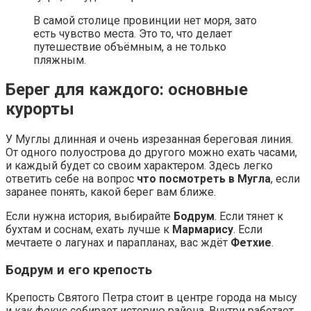
В самой столице провинции нет моря, зато
есть чувство места. Это то, что делает
путешествие объёмным, а не только
пляжным.
Берег для каждого: основные
курорты
У Муглы длинная и очень изрезанная береговая линия.
От одного полуострова до другого можно ехать часами,
и каждый будет со своим характером. Здесь легко
ответить себе на вопрос
что посмотреть в Мугла
, если
заранее понять, какой берег вам ближе.
Если нужна история, выбирайте
Бодрум
. Если тянет к
бухтам и соснам, ехать лучше к
Мармариcу
. Если
мечтаете о лагунах и парапланах, вас ждёт
Фетхие
.
Бодрум и его крепость
Крепость Святого Петра стоит в центре города на мысу
и как фокус собирает историю района. Внутри работает