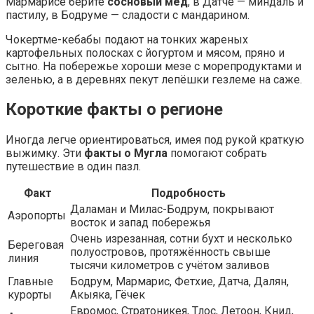
Мармариcе берите
сосновый мёд
, в Датче — миндаль и
пастилу, в Бодруме — сладости с мандарином.
Чокертме-кебабы подают на тонких жареных
картофельных полосках с йогуртом и мясом, пряно и
сытно. На побережье хороши мезе с морепродуктами и
зеленью, а в деревнях пекут лепёшки гезлеме на саже.
Короткие факты о регионе
Иногда легче ориентироваться, имея под рукой краткую
выжимку. Эти
факты о Мугла
помогают собрать
путешествие в один пазл.
Факт
Подробность
Даламан и Милас-Бодрум, покрывают
Аэропорты
восток и запад побережья
Очень изрезанная, сотни бухт и несколько
Береговая
полуостровов, протяжённость свыше
линия
тысячи километров с учётом заливов
Главные
Бодрум, Мармариc, Фетхие, Датча, Далян,
курорты
Акыяка, Гёчек
Евромос, Стратоникея, Тлос, Летоон, Книд,