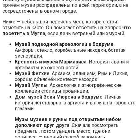
причём музеи распределены по всей территории, а не
сосредоточены в одном городе.
Ниже — небольшой перечень мест, которые стоит
отметить на карте. Он помогает ответить на вопрос
что
посетить в Мугла
, если день ветреный или хмурый.
Музей подводной археологии в Бодруме
.
Амфоры, стекло, корабельные находки, богатая
экспозиция.
Крепость и музей Мармариcа
. История гавани и
артефакты из окрестностей.
Музей Фетхие
. Архаика, эллинизм, Рим и Ликия,
хорошо объяснён контекст находок.
Музей Муглы
. Археология и этнографические
коллекции столицы провинции.
Дом-музей Зеки Мюрена в Бодруме
. Личная
история легендарного артиста и взгляд на город его
глазами.
Музы музеев и руины под открытым небом
дополняют друг друга
. Сначала посмотреть
предметы, потом увидеть место, где они
родились, — верный способ запомнить