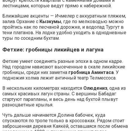
вокруг крепости кварталы с каменными домами и
лестницами, которые ведут прямо к набережной.
Ближайшие акценты — Ичмелер с аккуратным пляжем,
залив Орхание с
Кызкумы
, где по мелководью можно
пройтись как по песчаной дорожке, и водопад Тургут в
тени платанов. На лодке удобно уходить в однодневные
туры по соседним бухтам.
Фетхие: гробницы ликийцев и лагуна
Фетхие умеет соединять разные эпохи в одном кадре.
Над городом нависают высеченные в скале ликийские
гробницы, среди них заметна
гробница Аминтаса
. У
подножия холма лежит античный театр Телмессоса.
В нескольких километрах находится
Олюдениз
, одна из
самых красивых лагун страны. С вершины Бабадаг
стартуют парапланы, и весь день над бухтой плывут
разноцветные крылья.
Чуть дальше начинается Долина бабочек, куда
спускаются по тропе только в кроссовках. Рядом стоит
заброшенная деревня Каякёй, оставшаяся после обмена