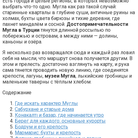
Есть города и целые регионы, в которых невозможно
выбрать что-то одно. Мугла как раз такой случай:
старинные кварталы в глубине суши, античные руины на
холмах, бухты цвета бирюзы и тихие деревни, где
пахнет миндалём и сосной.
Достопримечательности
Мугла в Турции
тянутся длинной россыпью по
побережью и островам, а между ними — долины,
каньоны и озёра.
Я несколько раз возвращался сюда и каждый раз ловил
себя на мысли, что маршрут снова получается другим. В
этом и прелесть: достаточно взглянуть на карту, и рука
сама тянется проводить новую линию, где соединятся
крепости, лагуны,
музеи Мугла
, лыкийские гробницы и
маленькие таверны с тёплым хлебом.
Содержание
Где искать характер Муглы
Сабурхане и старые дома
Конакалтı и базар, где начинается утро
Берег для каждого: основные курорты
Бодрум и его крепость
Мармариc: бухты и крепость