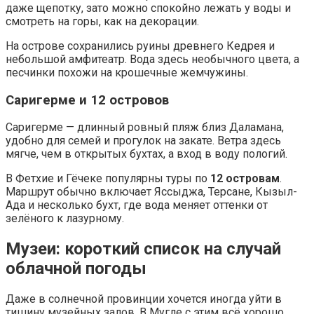
даже щепотку, зато можно спокойно лежать у воды и
смотреть на горы, как на декорации.
На острове сохранились руины древнего Кедрея и
небольшой амфитеатр. Вода здесь необычного цвета, а
песчинки похожи на крошечные жемчужины.
Саригерме и 12 островов
Саригерме — длинный ровный пляж близ Даламана,
удобно для семей и прогулок на закате. Ветра здесь
мягче, чем в открытых бухтах, а вход в воду пологий.
В Фетхие и Гёчеке популярны туры по
12 островам
.
Маршрут обычно включает Яссыджа, Терсане, Кызыл-
Ада и несколько бухт, где вода меняет оттенки от
зелёного к лазурному.
Музеи: короткий список на случай
облачной погоды
Даже в солнечной провинции хочется иногда уйти в
тишину музейных залов. В Мугле с этим всё хорошо,