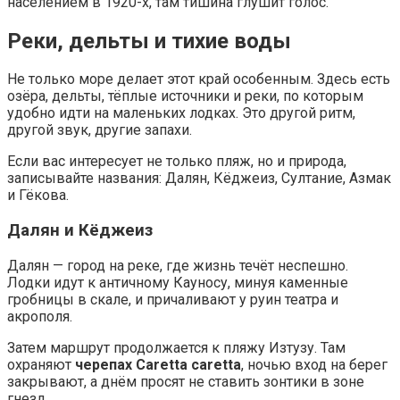
населением в 1920-х, там тишина глушит голос.
Реки, дельты и тихие воды
Не только море делает этот край особенным. Здесь есть
озёра, дельты, тёплые источники и реки, по которым
удобно идти на маленьких лодках. Это другой ритм,
другой звук, другие запахи.
Если вас интересует не только пляж, но и природа,
записывайте названия: Далян, Кёджеиз, Султание, Азмак
и Гёкова.
Далян и Кёджеиз
Далян — город на реке, где жизнь течёт неспешно.
Лодки идут к античному Кауносу, минуя каменные
гробницы в скале, и причаливают у руин театра и
акрополя.
Затем маршрут продолжается к пляжу Изтузу. Там
охраняют
черепах Caretta caretta
, ночью вход на берег
закрывают, а днём просят не ставить зонтики в зоне
гнезд.