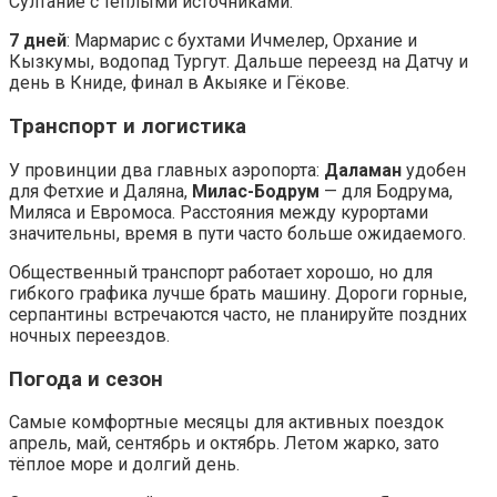
Султание с тёплыми источниками.
7 дней
: Мармариc с бухтами Ичмелер, Орхание и
Кызкумы, водопад Тургут. Дальше переезд на Датчу и
день в Книде, финал в Акыяке и Гёкове.
Транспорт и логистика
У провинции два главных аэропорта:
Даламан
удобен
для Фетхие и Даляна,
Милас-Бодрум
— для Бодрума,
Милясa и Евромоса. Расстояния между курортами
значительны, время в пути часто больше ожидаемого.
Общественный транспорт работает хорошо, но для
гибкого графика лучше брать машину. Дороги горные,
серпантины встречаются часто, не планируйте поздних
ночных переездов.
Погода и сезон
Самые комфортные месяцы для активных поездок
апрель, май, сентябрь и октябрь. Летом жарко, зато
тёплое море и долгий день.