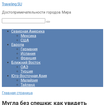
Перейти
Traveling.SU
к
Достопримечательности городов Мира
контенту
Поиск:
Северная Америка
Мексика
США
Европа
Германия
Испания
Франция
Ближний Восток
ОАЭ
Турция
Юго-Восточная Азия
Малайзия
Тайланд
Главная страница
Мугла без спешки: как увидеть