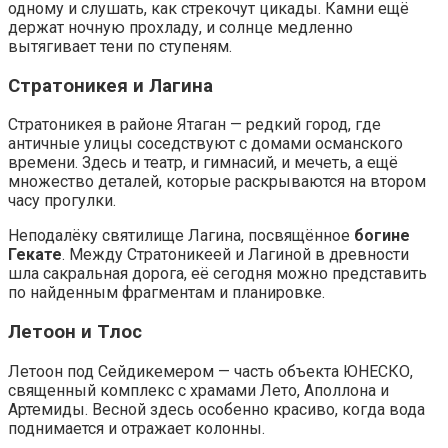
одному и слушать, как стрекочут цикады. Камни ещё
держат ночную прохладу, и солнце медленно
вытягивает тени по ступеням.
Стратоникея и Лагина
Стратоникея в районе Ятаган — редкий город, где
античные улицы соседствуют с домами османского
времени. Здесь и театр, и гимнасий, и мечеть, а ещё
множество деталей, которые раскрываются на втором
часу прогулки.
Неподалёку святилище Лагина, посвящённое
богине
Гекате
. Между Стратоникеей и Лагиной в древности
шла сакральная дорога, её сегодня можно представить
по найденным фрагментам и планировке.
Летоон и Тлос
Летоон под Сейдикемером — часть объекта ЮНЕСКО,
священный комплекс с храмами Лето, Аполлона и
Артемиды. Весной здесь особенно красиво, когда вода
поднимается и отражает колонны.