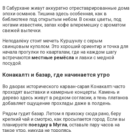
В Сабурхане живут аккуратно отреставрированные дома
эпохи османов. Тишина здесь особенная, как в
библиотеке под открытым небом. В окнах цветы, под
ногами известняк, запах кофе вперемешку с ароматом
свежей выпечки.
Неподалёку стоит мечеть Куршунлу с серым
свинцовым куполом. Это хороший ориентир и точка для
начала прогулки по кварталам, где на каждом шагу
встречаются
местные ремёсла
и лавки с медной
посудой.
Конакалтı и базар, где начинается утро
Во дворах исторического карван-сарая Конакалтı часто
проходят выставки и камерные концерты. Камень и
дерево здесь живут в редком согласии, а тень платанов
добавляет ощущение прохлады даже в полдень.
Рядом гудит базар. Летом я прихожу сюда рано, беру
крепкий чай и смотрю, как просыпается город. Если вы
планируете
поездку в Мугла
, оставьте пару часов на
такое утро, никуда не торопясь.