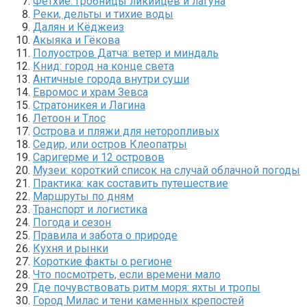
Фетхие: гробницы ликийцев и лагуна
Реки, дельты и тихие воды
Далян и Кёджеиз
Акыяка и Гёкова
Полуостров Датча: ветер и миндаль
Книд: город на конце света
Античные города внутри суши
Евромос и храм Зевса
Стратоникея и Лагина
Летоон и Тлос
Острова и пляжи для неторопливых
Седир, или остров Клеопатры
Саригерме и 12 островов
Музеи: короткий список на случай облачной погоды
Практика: как составить путешествие
Маршруты по дням
Транспорт и логистика
Погода и сезон
Правила и забота о природе
Кухня и рынки
Короткие факты о регионе
Что посмотреть, если времени мало
Где почувствовать ритм моря: яхты и тропы
Город Милас и тени каменных крепостей