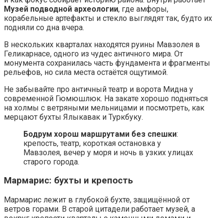
Музей подводной археологии
, где амфоры,
корабельные артефакты и стекло выглядят так, будто их
подняли со дна вчера.
В нескольких кварталах находятся руины Мавзолея в
Геликарнасе, одного из чудес античного мира. От
монумента сохранилась часть фундамента и фрагменты
рельефов, но сила места остаётся ощутимой.
Не забывайте про античный театр и ворота Мидна у
современной Гюмюшлюк. На закате хорошо подняться
на холмы с ветряными мельницами и посмотреть, как
мерцают бухты Ялыкавак и Туркбуку.
Бодрум хорош маршрутами без спешки
:
крепость, театр, короткая остановка у
Мавзолея, вечер у моря и ночь в узких улицах
старого города.
Мармариc: бухты и крепость
Мармариc лежит в глубокой бухте, защищённой от
ветров горами. В старой цитадели работает музей, а