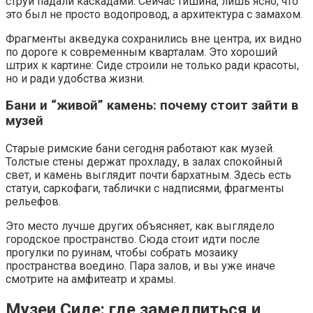
струи падали каскадами. Сейчас тишина, лишь ясно, что
это был не просто водопровод, а архитектура с замахом.
Фрагменты акведука сохранились вне центра, их видно
по дороге к современным кварталам. Это хороший
штрих к картине: Сиде строили не только ради красоты,
но и ради удобства жизни.
Бани и “живой” камень: почему стоит зайти в
музей
Старые римские бани сегодня работают как музей.
Толстые стены держат прохладу, в залах спокойный
свет, и камень выглядит почти бархатным. Здесь есть
статуи, саркофаги, таблички с надписями, фрагменты
рельефов.
Это место лучше других объясняет, как выглядело
городское пространство. Сюда стоит идти после
прогулки по руинам, чтобы собрать мозаику
пространства воедино. Пара залов, и вы уже иначе
смотрите на амфитеатр и храмы.
Музеи Сиде: где замедлиться и