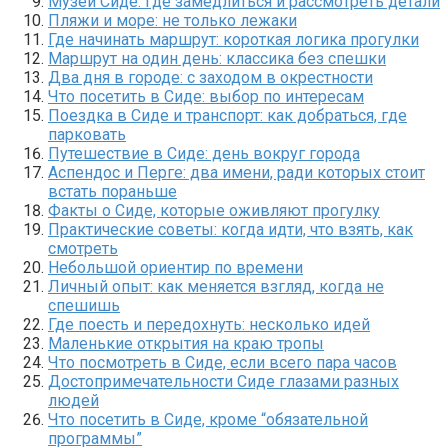
Музеи Сиде: где замедлиться и рассмотреть детали
Пляжи и море: не только лежаки
Где начинать маршрут: короткая логика прогулки
Маршрут на один день: классика без спешки
Два дня в городе: с заходом в окрестности
Что посетить в Сиде: выбор по интересам
Поездка в Сиде и транспорт: как добраться, где
парковать
Путешествие в Сиде: день вокруг города
Аспендос и Перге: два имени, ради которых стоит
встать пораньше
Факты о Сиде, которые оживляют прогулку
Практические советы: когда идти, что взять, как
смотреть
Небольшой ориентир по времени
Личный опыт: как меняется взгляд, когда не
спешишь
Где поесть и передохнуть: несколько идей
Маленькие открытия на краю тропы
Что посмотреть в Сиде, если всего пара часов
Достопримечательности Сиде глазами разных
людей
Что посетить в Сиде, кроме “обязательной
программы”