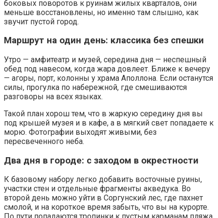
боковых поворотов к руинам жилых кварталов, они
меньше восстановлены, но именно там слышно, как
звучит пустой город.
Маршрут на один день: классика без спешки
Утро — амфитеатр и музей, середина дня — неспешный
обед под навесом, когда жара довлеет. Ближе к вечеру
— агоры, порт, колонны у храма Аполлона. Если останутся
силы, прогулка по набережной, где смешиваются
разговоры на всех языках.
Такой план хорош тем, что в жаркую середину дня вы
под крышей музея и в кафе, а в мягкий свет попадаете к
морю. Фотографии выходят живыми, без
пересвеченного неба.
Два дня в городе: с заходом в окрестности
К базовому набору легко добавить восточные руины,
участки стен и отдельные фрагменты акведука. Во
второй день можно уйти в Соргунский лес, где пахнет
смолой, и на короткое время забыть, что вы на курорте.
По пути попадаются тропинки к пустым карманам пляжа.