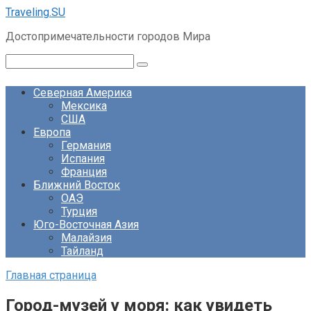
Перейти
Traveling.SU
к
Достопримечательности городов Мира
контенту
Поиск:
Северная Америка
Мексика
США
Европа
Германия
Испания
Франция
Ближний Восток
ОАЭ
Турция
Юго-Восточная Азия
Малайзия
Тайланд
Главная страница
Город-музей у моря: как увидеть