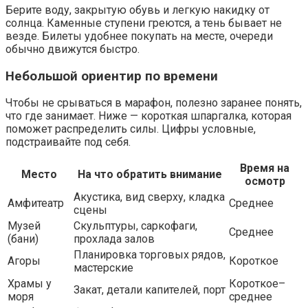
Берите воду, закрытую обувь и легкую накидку от
солнца. Каменные ступени греются, а тень бывает не
везде. Билеты удобнее покупать на месте, очереди
обычно движутся быстро.
Небольшой ориентир по времени
Чтобы не срываться в марафон, полезно заранее понять,
что где занимает. Ниже — короткая шпаргалка, которая
поможет распределить силы. Цифры условные,
подстраивайте под себя.
Время на
Место
На что обратить внимание
осмотр
Акустика, вид сверху, кладка
Амфитеатр
Среднее
сцены
Музей
Скульптуры, саркофаги,
Среднее
(бани)
прохлада залов
Планировка торговых рядов,
Агоры
Короткое
мастерские
Храмы у
Короткое–
Закат, детали капителей, порт
моря
среднее