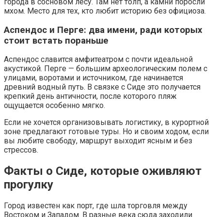
города в сосновом лесу. Там нет толп, а камни поросли
мхом. Место для тех, кто любит историю без официоза.
Аспендос и Перге: два имени, ради которых
стоит встать пораньше
Аспендос славится амфитеатром с почти идеальной
акустикой. Перге — большим археологическим полем с
улицами, воротами и источником, где начинается
древний водный путь. В связке с Сиде это получается
крепкий день античности, после которого пляж
ощущается особенно мягко.
Если не хочется организовывать логистику, в курортной
зоне предлагают готовые туры. Но и своим ходом, если
вы любите свободу, маршрут выходит ясным и без
стрессов.
Факты о Сиде, которые оживляют
прогулку
Город известен как порт, где шла торговля между
Востоком и Западом. В разные века сюда заходили