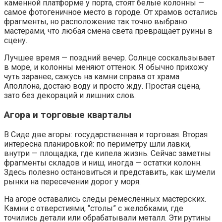
каменной платформе у порта, стоят белые колонны —
самое фотогеничное место в городе. От храмов остались
фрагменты, но расположение так точно выбрано
мастерами, что любая смена света превращает руины в
сцену.
Лучшее время — поздний вечер. Солнце соскальзывает
в море, и колонны меняют оттенок. Я обычно прихожу
чуть заранее, сажусь на камни справа от храма
Аполлона, достаю воду и просто жду. Простая сцена,
зато без декораций и лишних слов.
Агора и торговые кварталы
В Сиде две агоры: государственная и торговая. Вторая
интересна планировкой: по периметру шли лавки,
внутри — площадка, где кипела жизнь. Сейчас заметны
фрагменты складов и ниш, иногда — остатки колонн.
Здесь полезно остановиться и представить, как шумели
рынки на пересечении дорог у моря.
На агоре оставались следы ремесленных мастерских.
Камни с отверстиями, “столы” с желобками, где
точились детали или обрабатывали металл. Эти рутины