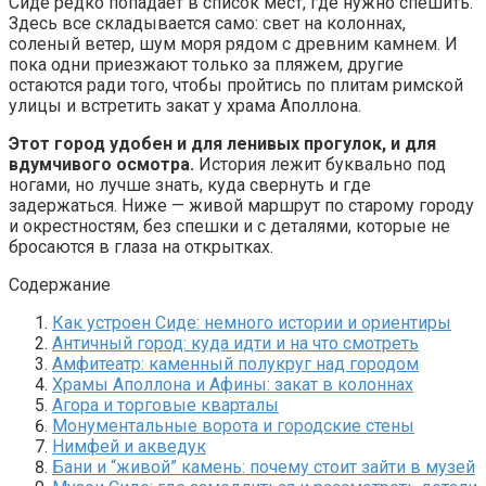
Сиде редко попадает в список мест, где нужно спешить.
Здесь все складывается само: свет на колоннах,
соленый ветер, шум моря рядом с древним камнем. И
пока одни приезжают только за пляжем, другие
остаются ради того, чтобы пройтись по плитам римской
улицы и встретить закат у храма Аполлона.
Этот город удобен и для ленивых прогулок, и для
вдумчивого осмотра.
История лежит буквально под
ногами, но лучше знать, куда свернуть и где
задержаться. Ниже — живой маршрут по старому городу
и окрестностям, без спешки и с деталями, которые не
бросаются в глаза на открытках.
Содержание
Как устроен Сиде: немного истории и ориентиры
Античный город: куда идти и на что смотреть
Амфитеатр: каменный полукруг над городом
Храмы Аполлона и Афины: закат в колоннах
Агора и торговые кварталы
Монументальные ворота и городские стены
Нимфей и акведук
Бани и “живой” камень: почему стоит зайти в музей