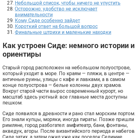
Небольшой список, чтобы ничего не упустить
Осторожно: удобство не исключает
внимательности
Кому Сиде особенно зайдет
Короткий ответ на большой вопрос
Финальные штрихи и маленькие находки
Как устроен Сиде: немного истории и
ориентиры
Старый город расположен на небольшом полуострове,
который уходит в море. По краям — пляжи, в центре —
античные руины, улицы с кафе и лавками, а в самом
конце полуострова — белые колонны двух храмов.
Вокруг старой части вырос современный курорт, но
масштаб здесь уютный: все главные места доступны
пешком.
Сиде появился в древности и рано стал морским портом.
Его знали купцы, моряки, иногда пираты. Позже пришли
римляне, город разбогател: амфитеатр, бани, фонтаны,
акведук, агоры. После византийского периода и набегов
Сиде затих, а затем ожил уже как поселок Селимие.