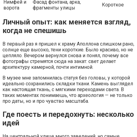
Нимфей и
Фасад фонтана, арка,
Короткое
ворота
фрагменты улицы
Личный опыт: как меняется взгляд,
когда не спешишь
В первый раз я пришел к храму Аполлона слишком рано,
солнце еще высоко, тени короткие. Было красиво, но не
цепляло. Вечером вернулся снова и понял, почему все
фотографы стремятся сюда на закат: свет делает
архитектуру камерной, почти интимной.
В музее мне запомнилась статуя без головы, у которой
идеально сохранились складки ткани. Камень выглядел
как настоящая ткань, с мягкими переходами света. В
таких моментах понимаешь, что археология — не только
про даты, но и про чувство масштаба.
Где поесть и передохнуть: несколько
идей
На центральной улице много заведений, но самые