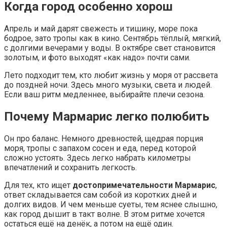
Когда город особенно хорош
Апрель и май дарят свежесть и тишину, море пока
бодрое, зато тропы как в кино. Сентябрь тёплый, мягкий,
с долгими вечерами у воды. В октябре свет становится
золотым, и фото выходят «как надо» почти сами.
Лето подходит тем, кто любит жизнь у моря от рассвета
до поздней ночи. Здесь много музыки, света и людей.
Если ваш ритм медленнее, выбирайте плечи сезона.
Почему Мармарис легко полюбить
Он про баланс. Немного древностей, щедрая порция
моря, тропы с запахом сосен и еда, перед которой
сложно устоять. Здесь легко набрать километры
впечатлений и сохранить легкость.
Для тех, кто ищет
достопримечательности Мармарис
,
ответ складывается сам собой из коротких дней и
долгих видов. И чем меньше суеты, тем яснее слышно,
как город дышит в такт волне. В этом ритме хочется
остаться ещё на денёк, а потом на ещё один.