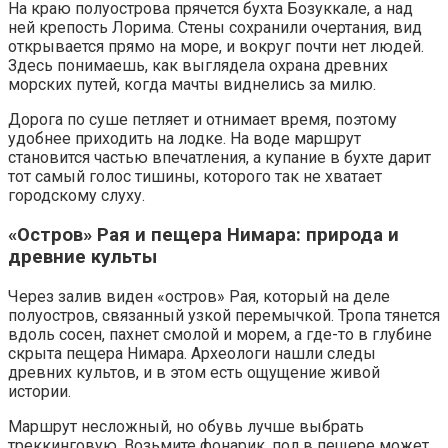
На краю полуострова прячется бухта Бозуккале, а над
ней крепость Лорима. Стены сохранили очертания, вид
открывается прямо на море, и вокруг почти нет людей.
Здесь понимаешь, как выглядела охрана древних
морских путей, когда мачты виднелись за милю.
Дорога по суше петляет и отнимает время, поэтому
удобнее приходить на лодке. На воде маршрут
становится частью впечатления, а купание в бухте дарит
тот самый голос тишины, которого так не хватает
городскому слуху.
«Остров» Рая и пещера Нимара: природа и
древние культы
Через залив виден «остров» Рая, который на деле
полуостров, связанный узкой перемычкой. Тропа тянется
вдоль сосен, пахнет смолой и морем, а где-то в глубине
скрыта пещера Нимара. Археологи нашли следы
древних культов, и в этом есть ощущение живой
истории.
Маршрут несложный, но обувь лучше выбрать
треккинговую. Возьмите фонарик, пол в пещере может