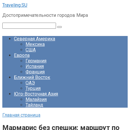
Перейти
Traveling.SU
к
Достопримечательности городов Мира
контенту
Поиск:
Северная Америка
Мексика
США
Европа
Германия
Испания
Франция
Ближний Восток
ОАЭ
Турция
Юго-Восточная Азия
Малайзия
Тайланд
Главная страница
Мармарис без спешки: маршрут по