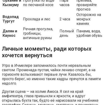
Орхание и
Прогулка по воде
Пара
прилива,
Кызкуму
по песчаной косе
часов
проверяйте
прогноз
Осторожно на
Водопад
Прохлада и лес
2 часа
мокрых
Тургут
камнях
Речная прогулка,
Далян и
Полный
Панама, вода,
гробницы,
Каунос
день
удобная обувь
античные руины
Личные моменты, ради которых
хочется вернуться
Утро в Ичмелере запомнилось почти нереальным
светом. Променада пустая, чайки лениво спорят, а на
горизонте вспыхивают первые лучи. Казалось бы,
просто берег, но именно такие кадры прячутся в памяти
надолго.
Другая сцена — на холме Амоса. Я сел на край
амфитеатра, глаза привыкли к яркости, и вдруг
открылась бухта так, будто её нарисовали на учебнике
географии. Сидишь, молчишь, смотришь и понимаешь,