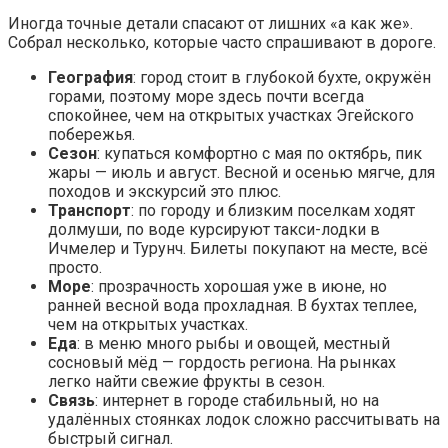
Иногда точные детали спасают от лишних «а как же».
Собрал несколько, которые часто спрашивают в дороге.
География
: город стоит в глубокой бухте, окружён
горами, поэтому море здесь почти всегда
спокойнее, чем на открытых участках Эгейского
побережья.
Сезон
: купаться комфортно с мая по октябрь, пик
жары — июль и август. Весной и осенью мягче, для
походов и экскурсий это плюс.
Транспорт
: по городу и близким поселкам ходят
долмуши, по воде курсируют такси-лодки в
Ичмелер и Турунч. Билеты покупают на месте, всё
просто.
Море
: прозрачность хорошая уже в июне, но
ранней весной вода прохладная. В бухтах теплее,
чем на открытых участках.
Еда
: в меню много рыбы и овощей, местный
сосновый мёд — гордость региона. На рынках
легко найти свежие фрукты в сезон.
Связь
: интернет в городе стабильный, но на
удалённых стоянках лодок сложно рассчитывать на
быстрый сигнал.