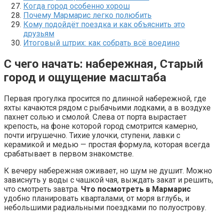
Когда город особенно хорош
Почему Мармарис легко полюбить
Кому подойдёт поездка и как объяснить это
друзьям
Итоговый штрих: как собрать всё воедино
С чего начать: набережная, Старый
город и ощущение масштаба
Первая прогулка просится по длинной набережной, где
яхты качаются рядом с рыбачьими лодками, а в воздухе
пахнет солью и смолой. Слева от порта вырастает
крепость, на фоне которой город смотрится камерно,
почти игрушечно. Тихие улочки, ступени, лавки с
керамикой и медью — простая формула, которая всегда
срабатывает в первом знакомстве.
К вечеру набережная оживает, но шум не душит. Можно
зависнуть у воды с чашкой чая, выждать закат и решить,
что смотреть завтра.
Что посмотреть в Мармарис
удобно планировать кварталами, от моря вглубь, и
небольшими радиальными поездками по полуострову.