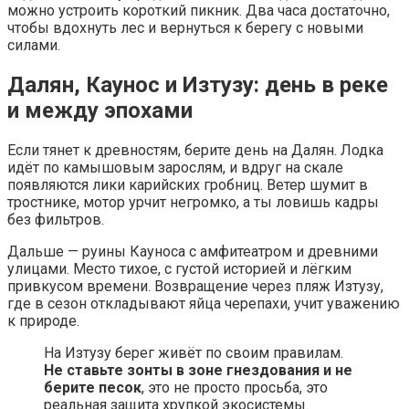
можно устроить короткий пикник. Два часа достаточно,
чтобы вдохнуть лес и вернуться к берегу с новыми
силами.
Далян, Каунос и Изтузу: день в реке
и между эпохами
Если тянет к древностям, берите день на Далян. Лодка
идёт по камышовым зарослям, и вдруг на скале
появляются лики карийских гробниц. Ветер шумит в
тростнике, мотор урчит негромко, а ты ловишь кадры
без фильтров.
Дальше — руины Кауноса с амфитеатром и древними
улицами. Место тихое, с густой историей и лёгким
привкусом времени. Возвращение через пляж Изтузу,
где в сезон откладывают яйца черепахи, учит уважению
к природе.
На Изтузу берег живёт по своим правилам.
Не ставьте зонты в зоне гнездования и не
берите песок
, это не просто просьба, это
реальная защита хрупкой экосистемы.