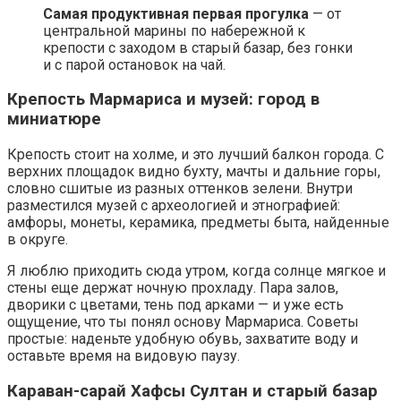
Самая продуктивная первая прогулка
— от
центральной марины по набережной к
крепости с заходом в старый базар, без гонки
и с парой остановок на чай.
Крепость Мармариса и музей: город в
миниатюре
Крепость стоит на холме, и это лучший балкон города. С
верхних площадок видно бухту, мачты и дальние горы,
словно сшитые из разных оттенков зелени. Внутри
разместился музей с археологией и этнографией:
амфоры, монеты, керамика, предметы быта, найденные
в округе.
Я люблю приходить сюда утром, когда солнце мягкое и
стены еще держат ночную прохладу. Пара залов,
дворики с цветами, тень под арками — и уже есть
ощущение, что ты понял основу Мармариса. Советы
простые: наденьте удобную обувь, захватите воду и
оставьте время на видовую паузу.
Караван-сарай Хафсы Султан и старый базар