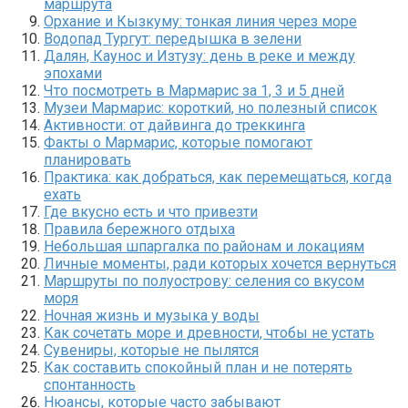
маршрута
Орхание и Кызкуму: тонкая линия через море
Водопад Тургут: передышка в зелени
Далян, Каунос и Изтузу: день в реке и между
эпохами
Что посмотреть в Мармарис за 1, 3 и 5 дней
Музеи Мармарис: короткий, но полезный список
Активности: от дайвинга до треккинга
Факты о Мармарис, которые помогают
планировать
Практика: как добраться, как перемещаться, когда
ехать
Где вкусно есть и что привезти
Правила бережного отдыха
Небольшая шпаргалка по районам и локациям
Личные моменты, ради которых хочется вернуться
Маршруты по полуострову: селения со вкусом
моря
Ночная жизнь и музыка у воды
Как сочетать море и древности, чтобы не устать
Сувениры, которые не пылятся
Как составить спокойный план и не потерять
спонтанность
Нюансы, которые часто забывают