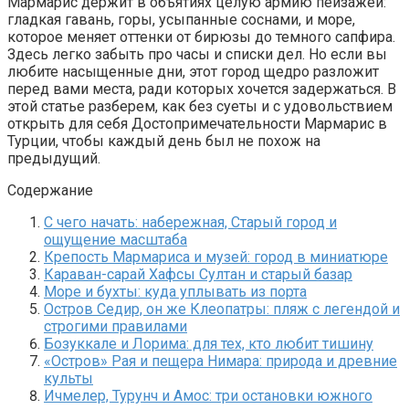
Мармарис держит в объятиях целую армию пейзажей:
гладкая гавань, горы, усыпанные соснами, и море,
которое меняет оттенки от бирюзы до темного сапфира.
Здесь легко забыть про часы и списки дел. Но если вы
любите насыщенные дни, этот город щедро разложит
перед вами места, ради которых хочется задержаться. В
этой статье разберем, как без суеты и с удовольствием
открыть для себя Достопримечательности Мармарис в
Турции, чтобы каждый день был не похож на
предыдущий.
Содержание
С чего начать: набережная, Старый город и
ощущение масштаба
Крепость Мармариса и музей: город в миниатюре
Караван-сарай Хафсы Султан и старый базар
Море и бухты: куда уплывать из порта
Остров Седир, он же Клеопатры: пляж с легендой и
строгими правилами
Бозуккале и Лорима: для тех, кто любит тишину
«Остров» Рая и пещера Нимара: природа и древние
культы
Ичмелер, Турунч и Амос: три остановки южного