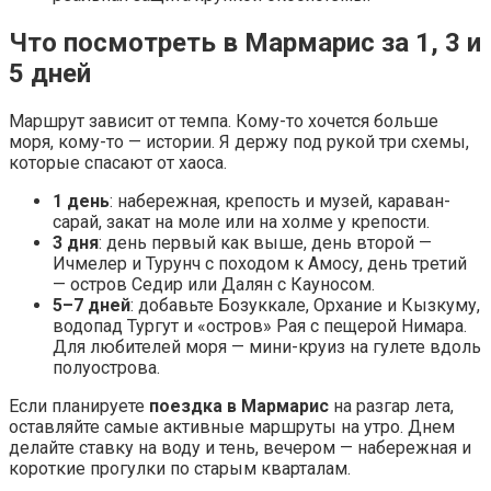
Что посмотреть в Мармарис за 1, 3 и
5 дней
Маршрут зависит от темпа. Кому-то хочется больше
моря, кому-то — истории. Я держу под рукой три схемы,
которые спасают от хаоса.
1 день
: набережная, крепость и музей, караван-
сарай, закат на моле или на холме у крепости.
3 дня
: день первый как выше, день второй —
Ичмелер и Турунч с походом к Амосу, день третий
— остров Седир или Далян с Кауносом.
5–7 дней
: добавьте Бозуккале, Орхание и Кызкуму,
водопад Тургут и «остров» Рая с пещерой Нимара.
Для любителей моря — мини-круиз на гулете вдоль
полуострова.
Если планируете
поездка в Мармарис
на разгар лета,
оставляйте самые активные маршруты на утро. Днем
делайте ставку на воду и тень, вечером — набережная и
короткие прогулки по старым кварталам.