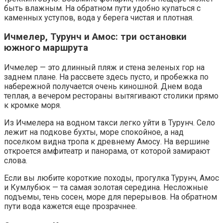
быть влажным. На обратном пути удобно купаться с
каменных уступов, вода у берега чистая и плотная.
Ичмелер, Турунч и Амос: три остановки
южного маршрута
Ичмелер — это длинный пляж и стена зеленых гор на
заднем плане. На рассвете здесь пусто, и пробежка по
набережной получается очень киношной. Днем вода
теплая, а вечером рестораны вытягивают столики прямо
к кромке моря.
Из Ичмелера на водном такси легко уйти в Турунч. Село
лежит на подкове бухты, море спокойное, а над
поселком видна тропа к древнему Амосу. На вершине
откроется амфитеатр и панорама, от которой замирают
слова.
Если вы любите короткие походы, прогулка Турунч, Амос
и Кумлубюк — та самая золотая середина. Несложные
подъемы, тень сосен, море для перерывов. На обратном
пути вода кажется еще прозрачнее.