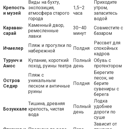
Виды на бухту,
Приходите
Крепость
экспозиция,
1,5–2
утром,
и музей
атмосфера старого
часа
запаситесь
города
водой
Каменный двор,
Караван-
30–40
Совместите с
ремесленные
сарай
минут
базаром
лавки
Рассвет для
Пляж и прогулки по
Ичмелер
Полдня
спокойных
набережной
кадров
Турунч и
Купание, короткий
Полный
Обувь с
Амос
поход, руины театра
день
протектором
Берегите
Пляж с
песок, не
Остров
уникальным
Полдня
берите
Седир
песком и античные
сувениры с
руины
берега
Лодка
Тишина, древняя
Полный
удобнее
Бозуккале
крепость, чистая
день
дороги по
вода
суше
Зависит от