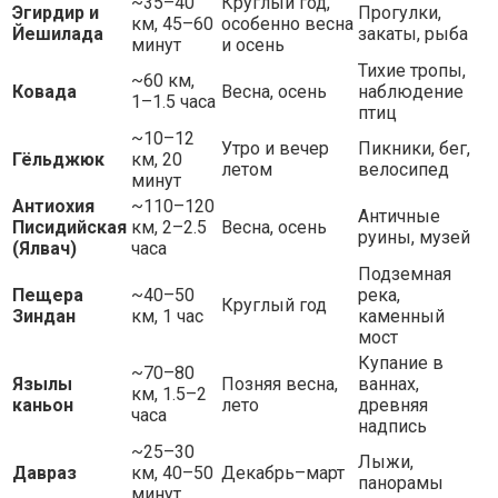
~35–40
Круглый год,
Эгирдир и
Прогулки,
км, 45–60
особенно весна
Йешилада
закаты, рыба
минут
и осень
Тихие тропы,
~60 км,
Ковада
Весна, осень
наблюдение
1–1.5 часа
птиц
~10–12
Утро и вечер
Пикники, бег,
Гёльджюк
км, 20
летом
велосипед
минут
Антиохия
~110–120
Античные
Писидийская
км, 2–2.5
Весна, осень
руины, музей
(Ялвач)
часа
Подземная
Пещера
~40–50
река,
Круглый год
Зиндан
км, 1 час
каменный
мост
Купание в
~70–80
Язылы
Позняя весна,
ваннах,
км, 1.5–2
каньон
лето
древняя
часа
надпись
~25–30
Лыжи,
Давраз
км, 40–50
Декабрь–март
панорамы
минут