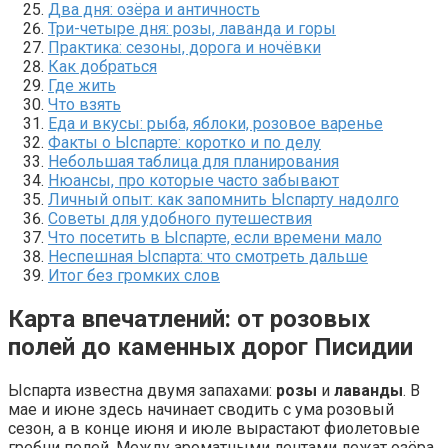
Два дня: озёра и античность
Три-четыре дня: розы, лаванда и горы
Практика: сезоны, дорога и ночёвки
Как добраться
Где жить
Что взять
Еда и вкусы: рыба, яблоки, розовое варенье
Факты о Ыспарте: коротко и по делу
Небольшая таблица для планирования
Нюансы, про которые часто забывают
Личный опыт: как запомнить Ыспарту надолго
Советы для удобного путешествия
Что посетить в Ыспарте, если времени мало
Неспешная Ыспарта: что смотреть дальше
Итог без громких слов
Карта впечатлений: от розовых
полей до каменных дорог Писидии
Ыспарта известна двумя запахами:
розы
и
лаванды
. В
мае и июне здесь начинает сводить с ума розовый
сезон, а в конце июня и июле вырастают фиолетовые
гребни полей. Между ароматными лентами лежат озёра