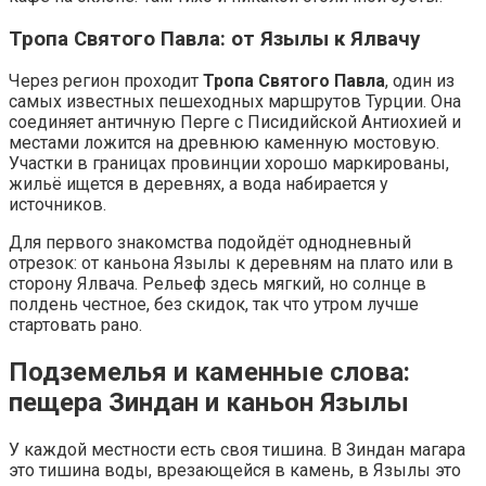
Тропа Святого Павла: от Язылы к Ялвачу
Через регион проходит
Тропа Святого Павла
, один из
самых известных пешеходных маршрутов Турции. Она
соединяет античную Перге с Писидийской Антиохией и
местами ложится на древнюю каменную мостовую.
Участки в границах провинции хорошо маркированы,
жильё ищется в деревнях, а вода набирается у
источников.
Для первого знакомства подойдёт однодневный
отрезок: от каньона Язылы к деревням на плато или в
сторону Ялвача. Рельеф здесь мягкий, но солнце в
полдень честное, без скидок, так что утром лучше
стартовать рано.
Подземелья и каменные слова:
пещера Зиндан и каньон Язылы
У каждой местности есть своя тишина. В Зиндан магаpа
это тишина воды, врезающейся в камень, в Язылы это