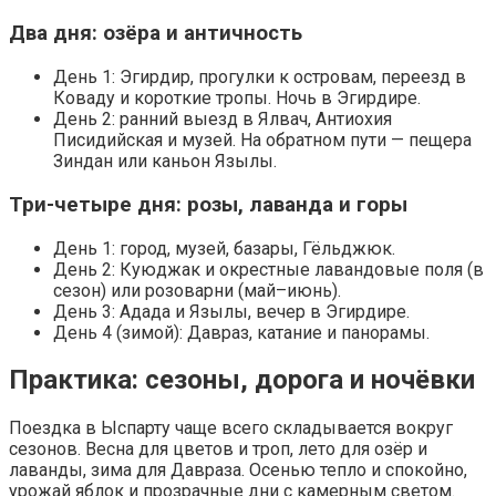
Два дня: озёра и античность
День 1: Эгирдир, прогулки к островам, переезд в
Коваду и короткие тропы. Ночь в Эгирдире.
День 2: ранний выезд в Ялвач, Антиохия
Писидийская и музей. На обратном пути — пещера
Зиндан или каньон Язылы.
Три-четыре дня: розы, лаванда и горы
День 1: город, музей, базары, Гёльджюк.
День 2: Куюджак и окрестные лавандовые поля (в
сезон) или розоварни (май–июнь).
День 3: Адада и Язылы, вечер в Эгирдире.
День 4 (зимой): Давраз, катание и панорамы.
Практика: сезоны, дорога и ночёвки
Поездка в Ыспарту чаще всего складывается вокруг
сезонов. Весна для цветов и троп, лето для озёр и
лаванды, зима для Давраза. Осенью тепло и спокойно,
урожай яблок и прозрачные дни с камерным светом.