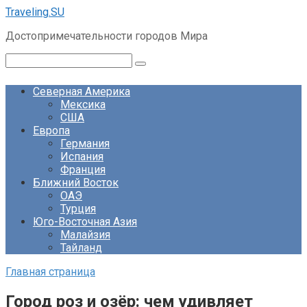
Перейти
Traveling.SU
к
Достопримечательности городов Мира
контенту
Поиск:
Северная Америка
Мексика
США
Европа
Германия
Испания
Франция
Ближний Восток
ОАЭ
Турция
Юго-Восточная Азия
Малайзия
Тайланд
Главная страница
Город роз и озёр: чем удивляет