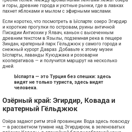
и горы, древние города и уютные рынки, где в лавках
пахнет яблоками и мылом с эфирными маслами.
Если коротко, что посмотреть в Ыспарте: озеро Эгирдир
и короткие прогулки по островам, руины античной
Писидии Антиохии у Ялвач, каньон с высеченным
древним текстом в Язылы, подземная река в пещере
Зиндан, кратерный парк Гёльджюк у самого города и
снежный курорт Давраз. Добавьте к этому музеи
Ыспарты, лаванды Куюджака и розоварни
кооперативов — и получится маршрут на несколько
дней.
Ыспарта — это Турция без спешки: здесь
видят не только туриста, здесь видят
человека.
Озёрный край: Эгирдир, Ковада и
кратерный Гёльджюк
Озёра задают ритм этой провинции. Вода здесь повсюду
— в рассветном тумане над Эгирдиром, в зеленоватых