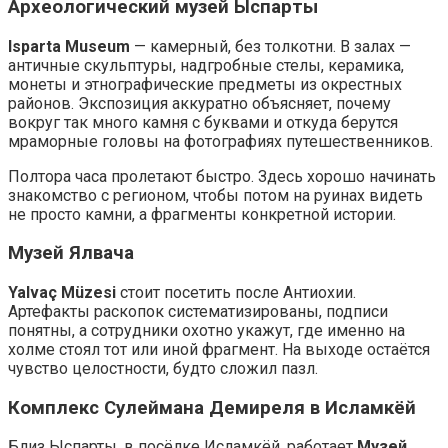
Археологический музей Ыспарты
Isparta Museum
— камерный, без толкотни. В залах —
античные скульптуры, надгробные стелы, керамика,
монеты и этнографические предметы из окрестных
районов. Экспозиция аккуратно объясняет, почему
вокруг так много камня с буквами и откуда берутся
мраморные головы на фотографиях путешественников.
Полтора часа пролетают быстро. Здесь хорошо начинать
знакомство с регионом, чтобы потом на руинах видеть
не просто камни, а фрагменты конкретной истории.
Музей Ялвача
Yalvaç Müzesi
стоит посетить после Антиохии.
Артефакты раскопок систематизированы, подписи
понятны, а сотрудники охотно укажут, где именно на
холме стоял тот или иной фрагмент. На выходе остаётся
чувство целостности, будто сложил пазл.
Комплекс Сулеймана Демиреля в Исламкёй
Близ Ыспарты, в посёлке Исламкёй, работает
Музей