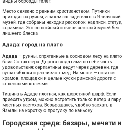
видны борозды телег.
Место связано с ранним христианством. Путники
приходят на руины, а затем заглядывают в Ялвачский
музей, где собраны находки раскопок: надписи, статуи,
керамика. Это спокойный и очень честный музей без
лишнего блеска.
Адада: город на плато
Адада
— руины, спрятанные в сосновом лесу на плато
близ Сютчюлера. Дорога сюда сама по себе часть
удовольствия: серпантины ведут через деревни, где
сушат яблоки и разливают мёд. На месте — остатки
храмов, площадки и целые куски римской дороги с
колесными колеями.
Тишина в Ададе плотная, как шерстяной шарф. Если
приехать утром, можно встретить только ветер и пару
местных пастухов. Возвращаясь, удобно заехать в
Язылы на короткую прогулку по каньону.
Городская среда: базары, мечети и