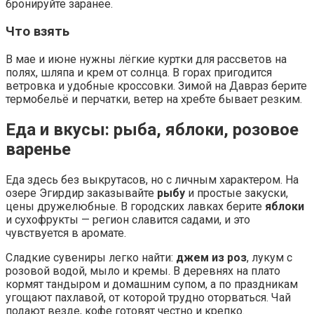
бронируйте заранее.
Что взять
В мае и июне нужны лёгкие куртки для рассветов на
полях, шляпа и крем от солнца. В горах пригодится
ветровка и удобные кроссовки. Зимой на Давраз берите
термобельё и перчатки, ветер на хребте бывает резким.
Еда и вкусы: рыба, яблоки, розовое
варенье
Еда здесь без выкрутасов, но с личным характером. На
озере Эгирдир заказывайте
рыбу
и простые закуски,
цены дружелюбные. В городских лавках берите
яблоки
и сухофрукты — регион славится садами, и это
чувствуется в аромате.
Сладкие сувениры легко найти:
джем из роз
, лукум с
розовой водой, мыло и кремы. В деревнях на плато
кормят тандыром и домашним супом, а по праздникам
угощают пахлавой, от которой трудно оторваться. Чай
подают везде, кофе готовят честно и крепко.