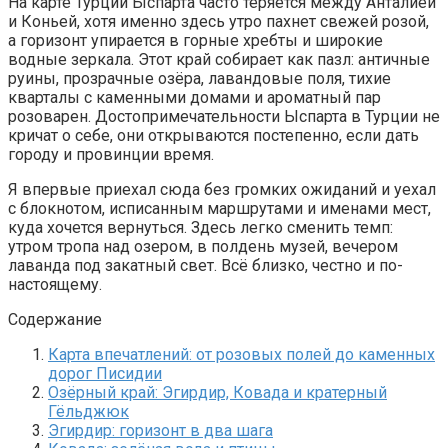
На карте Турции Ыспарта часто теряется между Анталией
и Коньей, хотя именно здесь утро пахнет свежей розой,
а горизонт упирается в горные хребты и широкие
водные зеркала. Этот край собирает как пазл: античные
руины, прозрачные озёра, лавандовые поля, тихие
кварталы с каменными домами и ароматный пар
розоварен. Достопримечательности Ыспарта в Турции не
кричат о себе, они открываются постепенно, если дать
городу и провинции время.
Я впервые приехал сюда без громких ожиданий и уехал
с блокнотом, исписанным маршрутами и именами мест,
куда хочется вернуться. Здесь легко сменить темп:
утром тропа над озером, в полдень музей, вечером
лаванда под закатный свет. Всё близко, честно и по-
настоящему.
Содержание
Карта впечатлений: от розовых полей до каменных
дорог Писидии
Озёрный край: Эгирдир, Ковада и кратерный
Гёльджюк
Эгирдир: горизонт в два шага