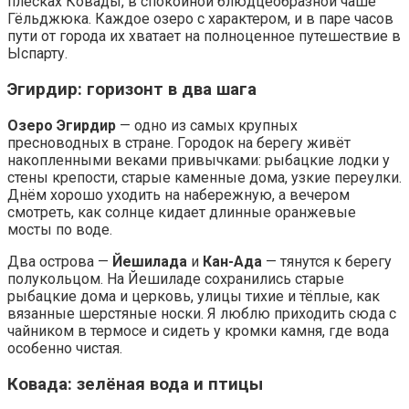
плёсках Ковады, в спокойной блюдцеобразной чаше
Гёльджюка. Каждое озеро с характером, и в паре часов
пути от города их хватает на полноценное путешествие в
Ыспарту.
Эгирдир: горизонт в два шага
Озеро Эгирдир
— одно из самых крупных
пресноводных в стране. Городок на берегу живёт
накопленными веками привычками: рыбацкие лодки у
стены крепости, старые каменные дома, узкие переулки.
Днём хорошо уходить на набережную, а вечером
смотреть, как солнце кидает длинные оранжевые
мосты по воде.
Два острова —
Йешилада
и
Кан-Ада
— тянутся к берегу
полукольцом. На Йешиладе сохранились старые
рыбацкие дома и церковь, улицы тихие и тёплые, как
вязанные шерстяные носки. Я люблю приходить сюда с
чайником в термосе и сидеть у кромки камня, где вода
особенно чистая.
Ковада: зелёная вода и птицы