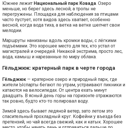
Южнее лежит
Национальный парк Ковада
. Озеро
меньше, но берег здесь лесной, а тропы не
перегружены. Площадка для наблюдения за птицами
часто пустует, хотя видов здесь хватает, особенно
весной, когда вода тиха, а ветка на ветке шепчет свои
мелодии.
Маршруты нанизаны вдоль кромки воды, с лёгкими
подъёмами. Это хорошее место для тех, кто устал от
магистралей и очередей. Никакой экстрима, просто лес,
вода, камыш и нарезанные по миру облака.
Гёльджюк: кратерный парк в черте города
Гёльджюк
— кратерное озеро и природный парк, где
жители Ыспарты бегают по утрам, устраивают пикники и
катаются на велосипедах. От центра ехать минут
двадцать. В ясный день горы на горизонте отражаются
так ровно, будто кто-то полировал воду.
Зимой здесь бывает ледяной ветер, зато летом это
спасительный прохладный круг. Кофейни у въезда без
претензий, но чай всегда свежий, как и катык. Хорошее
место, чтобы начать день и отправиться дальше по