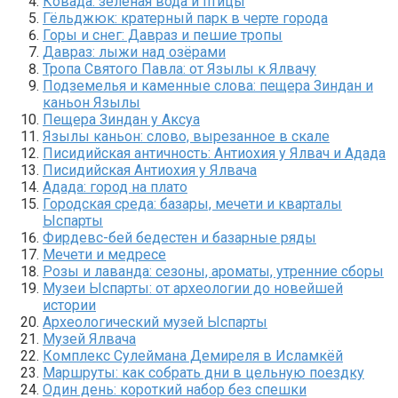
Ковада: зелёная вода и птицы
Гёльджюк: кратерный парк в черте города
Горы и снег: Давраз и пешие тропы
Давраз: лыжи над озёрами
Тропа Святого Павла: от Язылы к Ялвачу
Подземелья и каменные слова: пещера Зиндан и
каньон Язылы
Пещера Зиндан у Аксуа
Язылы каньон: слово, вырезанное в скале
Писидийская античность: Антиохия у Ялвач и Адада
Писидийская Антиохия у Ялвача
Адада: город на плато
Городская среда: базары, мечети и кварталы
Ыспарты
Фирдевс-бей бедестен и базарные ряды
Мечети и медресе
Розы и лаванда: сезоны, ароматы, утренние сборы
Музеи Ыспарты: от археологии до новейшей
истории
Археологический музей Ыспарты
Музей Ялвача
Комплекс Сулеймана Демиреля в Исламкёй
Маршруты: как собрать дни в цельную поездку
Один день: короткий набор без спешки