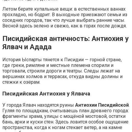
Летом берите купальные вещи: в естественных ваннах
прохладно, но бодрит. В выходные приезжают семьи из
соседних городов, так что лучше выбрать ранние часы.
Весной здесь зелено и свежо, как в горах после дождя.
Писидийская античность: Антиохия у
Ялвач и Адада
История Ыспарты тянется к Писидии — горной стране,
где греки, римляне и местные племена спорили и
торговали, строили дороги и театры. Следы лежат на
вершинах холмов и террасах, откуда видны долины и
стежки к озёрам.
Писидийская Антиохия у Ялвача
У города Ялвач находятся руины
Антиохии Писидийской
.
Гуляя по площадкам, считываешь план древнего города:
фрагменты храма, улицы с мощёной мостовой, остатки
бань, арки и куски стен. Здесь ловится особое ощущение
пространства, когда к ногам стекает ветер, а на камне