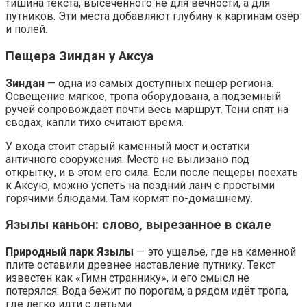
тишина текста, высеченного не для вечности, а для
путников. Эти места добавляют глубину к картинам озёр
и полей.
Пещера Зиндан у Аксуа
Зиндан
— одна из самых доступных пещер региона.
Освещение мягкое, тропа оборудована, а подземный
ручей сопровождает почти весь маршрут. Тени спят на
сводах, капли тихо считают время.
У входа стоит старый каменный мост и остатки
античного сооружения. Место не вылизано под
открытку, и в этом его сила. Если после пещеры поехать
к Аксую, можно успеть на поздний ланч с простыми
горячими блюдами. Там кормят по-домашнему.
Язылы каньон: слово, вырезанное в скале
Природный парк Язылы
— это ущелье, где на каменной
плите оставили древнее наставление путнику. Текст
известен как «Гимн страннику», и его смысл не
потерялся. Вода бежит по порогам, а рядом идёт тропа,
где легко идти с детьми.