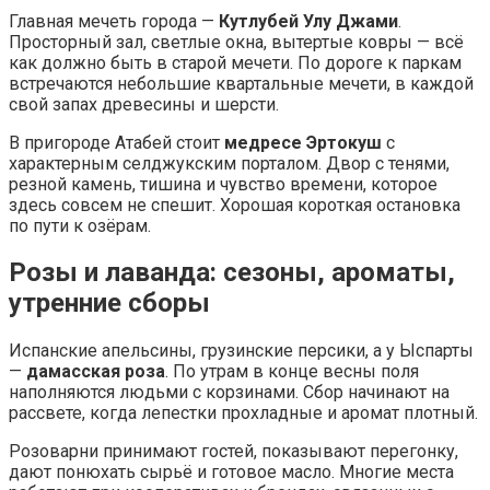
Главная мечеть города —
Кутлубей Улу Джами
.
Просторный зал, светлые окна, вытертые ковры — всё
как должно быть в старой мечети. По дороге к паркам
встречаются небольшие квартальные мечети, в каждой
свой запах древесины и шерсти.
В пригороде Атабей стоит
медресе Эртокуш
с
характерным селджукским порталом. Двор с тенями,
резной камень, тишина и чувство времени, которое
здесь совсем не спешит. Хорошая короткая остановка
по пути к озёрам.
Розы и лаванда: сезоны, ароматы,
утренние сборы
Испанские апельсины, грузинские персики, а у Ыспарты
—
дамасская роза
. По утрам в конце весны поля
наполняются людьми с корзинами. Сбор начинают на
рассвете, когда лепестки прохладные и аромат плотный.
Розоварни принимают гостей, показывают перегонку,
дают понюхать сырьё и готовое масло. Многие места