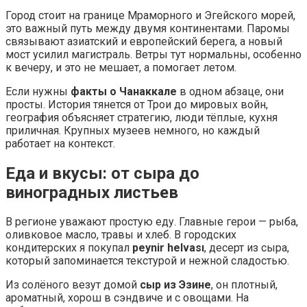
Город стоит на границе Мраморного и Эгейского морей,
это важный путь между двумя континентами. Паромы
связывают азиатский и европейский берега, а новый
мост усилил магистраль. Ветры тут нормальны, особенно
к вечеру, и это не мешает, а помогает летом.
Если нужны
факты о Чанаккале
в одном абзаце, они
просты. История тянется от Трои до мировых войн,
география объясняет стратегию, люди тёплые, кухня
приличная. Крупных музеев немного, но каждый
работает на контекст.
Еда и вкусы: от сыра до
виноградных листьев
В регионе уважают простую еду. Главные герои — рыба,
оливковое масло, травы и хлеб. В городских
кондитерских я покупал
peynir helvası
, десерт из сыра,
который запоминается текстурой и нежной сладостью.
Из солёного везут домой
сыр из Эзине
, он плотный,
ароматный, хорош в сэндвиче и с овощами. На