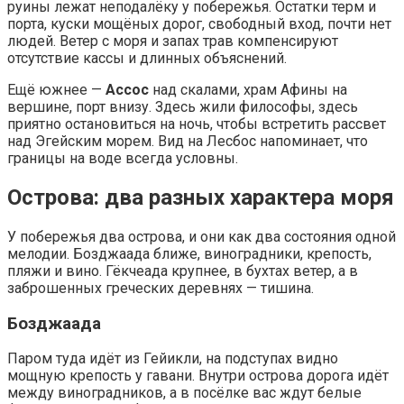
руины лежат неподалёку у побережья. Остатки терм и
порта, куски мощёных дорог, свободный вход, почти нет
людей. Ветер с моря и запах трав компенсируют
отсутствие кассы и длинных объяснений.
Ещё южнее —
Ассос
над скалами, храм Афины на
вершине, порт внизу. Здесь жили философы, здесь
приятно остановиться на ночь, чтобы встретить рассвет
над Эгейским морем. Вид на Лесбос напоминает, что
границы на воде всегда условны.
Острова: два разных характера моря
У побережья два острова, и они как два состояния одной
мелодии. Бозджаада ближе, виноградники, крепость,
пляжи и вино. Гёкчеада крупнее, в бухтах ветер, а в
заброшенных греческих деревнях — тишина.
Бозджаада
Паром туда идёт из Гейикли, на подступах видно
мощную крепость у гавани. Внутри острова дорога идёт
между виноградников, а в посёлке вас ждут белые