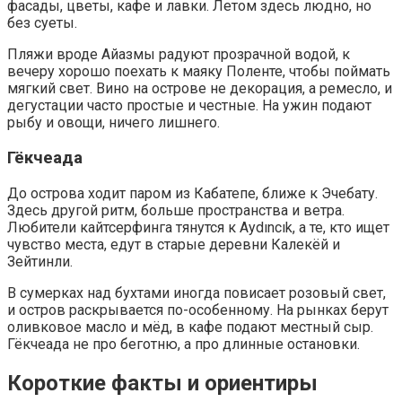
фасады, цветы, кафе и лавки. Летом здесь людно, но
без суеты.
Пляжи вроде Айазмы радуют прозрачной водой, к
вечеру хорошо поехать к маяку Поленте, чтобы поймать
мягкий свет. Вино на острове не декорация, а ремесло, и
дегустации часто простые и честные. На ужин подают
рыбу и овощи, ничего лишнего.
Гёкчеада
До острова ходит паром из Кабатепе, ближе к Эчебату.
Здесь другой ритм, больше пространства и ветра.
Любители кайтсерфинга тянутся к Аydıncık, а те, кто ищет
чувство места, едут в старые деревни Калекёй и
Зейтинли.
В сумерках над бухтами иногда повисает розовый свет,
и остров раскрывается по-особенному. На рынках берут
оливковое масло и мёд, в кафе подают местный сыр.
Гёкчеада не про беготню, а про длинные остановки.
Короткие факты и ориентиры