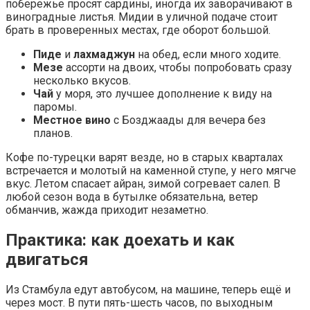
побережье просят сардины, иногда их заворачивают в
виноградные листья. Мидии в уличной подаче стоит
брать в проверенных местах, где оборот большой.
Пиде
и
лахмаджун
на обед, если много ходите.
Мезе
ассорти на двоих, чтобы попробовать сразу
несколько вкусов.
Чай
у моря, это лучшее дополнение к виду на
паромы.
Местное вино
с Бозджаады для вечера без
планов.
Кофе по-турецки варят везде, но в старых кварталах
встречается и молотый на каменной ступе, у него мягче
вкус. Летом спасает айран, зимой согревает салеп. В
любой сезон вода в бутылке обязательна, ветер
обманчив, жажда приходит незаметно.
Практика: как доехать и как
двигаться
Из Стамбула едут автобусом, на машине, теперь ещё и
через мост. В пути пять-шесть часов, по выходным