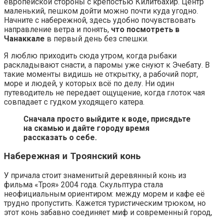
европейской стороны с крепостью Килитбахир. Центр
маленький, пешком дойти можно почти куда угодно.
Начните с набережной, здесь удобно почувствовать
направление ветра и понять,
что посмотреть в
Чанаккале
в первый день без спешки.
Я люблю приходить сюда утром, когда рыбаки
раскладывают снасти, а паромы уже снуют к Эчебату. В
такие моменты видишь не открытку, а рабочий порт,
море и людей, у которых всё по делу. Ни один
путеводитель не передает ощущение, когда глоток чая
совпадает с гудком уходящего катера.
Сначала просто выйдите к воде, присядьте
на скамью и дайте городу время
рассказать о себе.
Набережная и Троянский конь
У причала стоит знаменитый деревянный конь из
фильма «Троя» 2004 года. Скульптура стала
неофициальным ориентиром: между морем и кафе её
трудно пропустить. Кажется туристическим трюком, но
этот конь забавно соединяет миф и современный город,