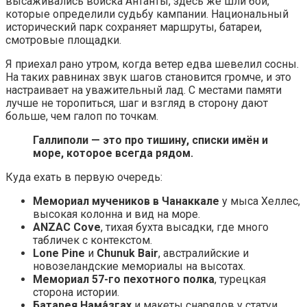
высаживались войска Антанты, здесь же шли бои,
которые определили судьбу кампании. Национальный
исторический парк сохраняет маршруты, батареи,
смотровые площадки.
Я приехал рано утром, когда ветер едва шевелил сосны.
На таких равнинах звук шагов становится громче, и это
настраивает на уважительный лад. С местами памяти
лучше не торопиться, шаг и взгляд в сторону дают
больше, чем галоп по точкам.
Галлиполи — это про тишину, списки имён и
море, которое всегда рядом.
Куда ехать в первую очередь:
Мемориал мучеников в Чанаккале
у мыса Хеллес,
высокая колонна и вид на море.
ANZAC Cove
, тихая бухта высадки, где много
табличек с контекстом.
Lone Pine
и
Chunuk Bair
, австралийские и
новозеландские мемориалы на высотах.
Мемориал 57-го пехотного полка
, турецкая
сторона истории.
Батарея Нама́згах
и макеты снарядов у статуи