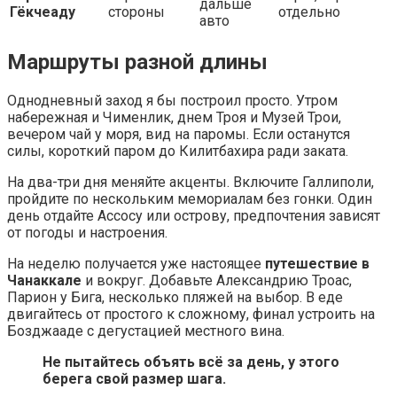
дальше
Гёкчеаду
стороны
отдельно
авто
Маршруты разной длины
Однодневный заход я бы построил просто. Утром
набережная и Чименлик, днем Троя и Музей Трои,
вечером чай у моря, вид на паромы. Если останутся
силы, короткий паром до Килитбахира ради заката.
На два-три дня меняйте акценты. Включите Галлиполи,
пройдите по нескольким мемориалам без гонки. Один
день отдайте Ассосу или острову, предпочтения зависят
от погоды и настроения.
На неделю получается уже настоящее
путешествие в
Чанаккале
и вокруг. Добавьте Александрию Троас,
Парион у Бига, несколько пляжей на выбор. В еде
двигайтесь от простого к сложному, финал устроить на
Бозджааде с дегустацией местного вина.
Не пытайтесь объять всё за день, у этого
берега свой размер шага.