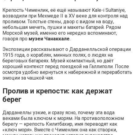
Крепость Чименлик, её ещё называют Kale-i Sultaniye,
возводили при Мехмеде II в XV веке для контроля над
проливом. Толстые стены, двор с видом на воду,
небольшая мечеть, пушки и макеты батарей. Рядом
Морской музей, именно его нередко вспоминают,
говоря про
музеи Чанаккале
.
Экспозиции рассказывают о Дарданелльской операции
1915 года, о кораблях, минных полях, о людях на
береговых батареях. Музей компактный, но даёт
хороший контекст перед поездкой на Галлиполи. После
осмотра удобно вернуться к набережной и переработать
эмоции за чашкой чая.
Пролив и крепости: как держат
берег
Дарданеллы узкие, и сразу ясно, почему эта вода
веками была ключом к морям. На противоположном
берегу — крепость Килитбахир, имя переводят как
«ключ моря». Вместе с Чименлик она как створки,