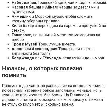
Набережная
, Троянский конь, чай и вид на паромы.
Часовая башня
и
Айналı Чаршы
за деталями и
сувенирами.
Чименлик
и Морской музей, чтобы сложить
картину обороны пролива.
Килитбахир
с переходом на пароме и прогулкой по
стенам.
Галлиполи
, по меньшей мере три мемориала на
выбор.
Троя
и
Музей Трои
, лучше вместе.
Ассос
или
Александрия Троас
, если тянет к
античности без толпы.
Бозджаада
или
Гёкчеада
, если нужен день моря.
Нюансы, о которых полезно
помнить
Паромы ходят часто, но расписание на острова меняется
по сезонам. Утренние рейсы заполнены меньше, ночь
лучше не планировать без брони. На Галлиполи
дорожные петли от мемориала к мемориалу отнимают
не столько километры, сколько время.