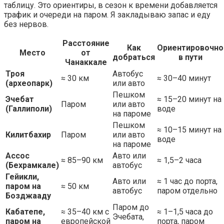
таблицу. Это ориентиры, в сезон к времени добавляется
трафик и очереди на паром. Я закладываю запас и еду
без нервов.
Расстояние
Как
Ориентировочно
Место
от
добраться
в пути
Чанаккале
Троя
Автобус
≈ 30 км
≈ 30–40 минут
(археопарк)
или авто
Пешком
Эчебат
≈ 15–20 минут на
Паром
или авто
(Галлиполи)
воде
на пароме
Пешком
≈ 10–15 минут на
Килитбахир
Паром
или авто
воде
на пароме
Ассос
Авто или
≈ 85–90 км
≈ 1,5–2 часа
(Бехрамкале)
автобус
Гейикли,
Авто или
≈ 1 час до порта,
паром на
≈ 50 км
автобус
паром отдельно
Бозджааду
Паром до
Кабатепе,
≈ 35–40 км с
≈ 1–1,5 часа до
Эчебата,
паром на
европейской
порта, паром