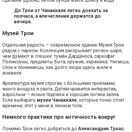
сделаны удобно, летом лучше взять шляпу и воду.
До Трои от Чанаккале легко доехать за
полчаса, а впечатления держатся до
вечера.
Музей Трои
Отдельная радость — современное здание Музея Трои
рядом с парком. Коллекция раскрывает регион шире,
чем думают в спешке: тума́н Дардáноса, саркофаг
Поликсены, предметы быта, оружие, керамика. Читаешь
слои и понимаешь, как долго люди здесь жили и
воевали.
Архитектура музея строгая, с большими проёмами,
много воздуха и света. Детям нравится интерактив,
взрослым — ясные подписи и хорошая логика залов.
Если выбирать
музеи Чанаккале
, которые точно стоят
времени, этот у меня в личном топе.
Немного практики про античность вокруг
Помимо Трои легко добраться до
Александрии Троас
,