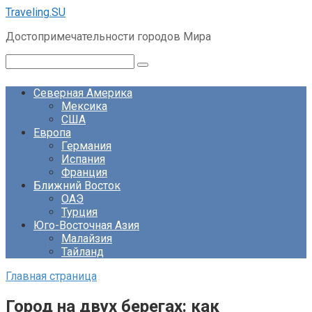
Перейти
Traveling.SU
к
Достопримечательности городов Мира
контенту
Поиск:
Северная Америка
Мексика
США
Европа
Германия
Испания
Франция
Ближний Восток
ОАЭ
Турция
Юго-Восточная Азия
Малайзия
Тайланд
Главная страница
Город на двух берегах: как