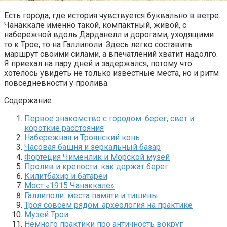
Есть города, где история чувствуется буквально в ветре.
Чанаккале именно такой, компактный, живой, с
набережной вдоль Дарданелл и дорогами, уходящими
то к Трое, то на Галлиполи. Здесь легко составить
маршрут своими силами, а впечатлений хватит надолго.
Я приехал на пару дней и задержался, потому что
хотелось увидеть не только известные места, но и ритм
повседневности у пролива.
Содержание
Первое знакомство с городом: берег, свет и
короткие расстояния
Набережная и Троянский конь
Часовая башня и зеркальный базар
Фортеция Чименлик и Морской музей
Пролив и крепости: как держат берег
Килитбахир и батареи
Мост «1915 Чанаккале»
Галлиполи: места памяти и тишины
Троя совсем рядом: археология на практике
Музей Трои
Немного практики про античность вокруг