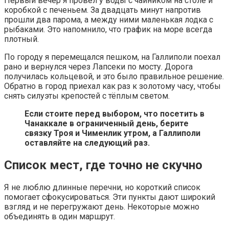
Первый вечер я провёл у воды с чайником на столе и
коробкой с печеньем. За двадцать минут напротив
прошли два парома, а между ними маленькая лодка с
рыбаками. Это напомнило, что график на море всегда
плотный.
По городу я перемещался пешком, на Галлиполи поехал
рано и вернулся через Лапсеки по мосту. Дорога
получилась кольцевой, и это было правильное решение.
Обратно в город приехал как раз к золотому часу, чтобы
снять силуэты крепостей с тёплым светом.
Если стоите перед выбором, что посетить в
Чанаккале в ограниченный день, берите
связку Троя и Чименлик утром, а Галлиполи
оставляйте на следующий раз.
Список мест, где точно не скучно
Я не люблю длинные перечни, но короткий список
помогает сфокусироваться. Эти пункты дают широкий
взгляд и не перегружают день. Некоторые можно
объединять в один маршрут.