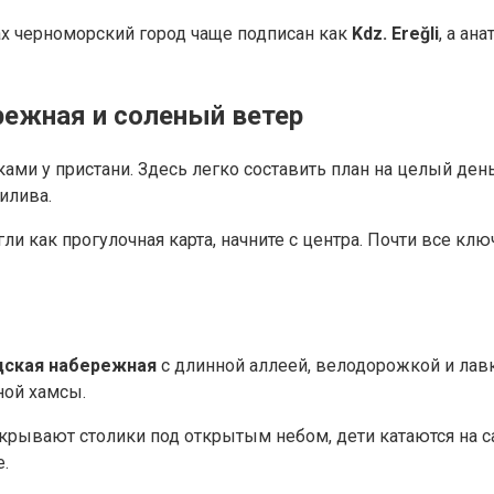
тах черноморский город чаще подписан как
Kdz. Ereğli
, а ан
режная и соленый ветер
ами у пристани. Здесь легко составить план на целый день
илива.
ли как прогулочная карта, начните с центра. Почти все к
дская набережная
с длинной аллеей, велодорожкой и ла
ной хамсы.
рывают столики под открытым небом, дети катаются на сам
.