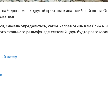
т на Черное море, другой прячется в анатолийской степи. 
ржаться.
ься, сначала определитесь, какое направление вам ближе. 
го скального рельефа, где хеттский царь будто разговарив
ный ветер
ль