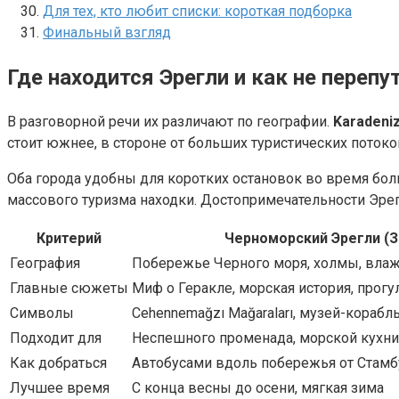
Для тех, кто любит списки: короткая подборка
Финальный взгляд
Где находится Эрегли и как не перепу
В разговорной речи их различают по географии.
Karadeniz
стоит южнее, в стороне от больших туристических поток
Оба города удобны для коротких остановок во время бол
массового туризма находки. Достопримечательности Эрег
Критерий
Черноморский Эрегли (З
География
Побережье Черного моря, холмы, вла
Главные сюжеты
Миф о Геракле, морская история, прог
Символы
Cehennemağzı Mağaraları, музей-корабль
Подходит для
Неспешного променада, морской кухн
Как добраться
Автобусами вдоль побережья от Стамбу
Лучшее время
С конца весны до осени, мягкая зима