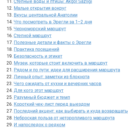
Степные воды и птицы: Аkgöl Sazlığı
Малые открытия вокруг
Вкусы центральной Анатолии
Что посмотреть в Эрегли за 1–2 дня
Черноморский маршрут
Степной маршрут
Полезные детали и факты о Эрегли
Практика посещений
Безопасность и этикет
Музеи, которые стоит включить в маршрут
Рядом и по пути: идеи для расширения маршрута
Личный опыт: заметки из блокнота
Чего ожидать от кухни и вечерних часов
Для кого этот маршрут
Разумный бюджет и темп
Короткий чек-лист перед выездом
Последний акцент: как выбирать и куда возвращать
Неброская польза от неторопливого маршрута
И напоследок о редком