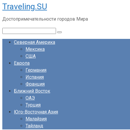
Traveling.SU
Перейти
к
Достопримечательности городов Мира
контенту
Поиск:
Северная Америка
Мексика
США
Европа
Германия
Испания
Франция
Ближний Восток
ОАЭ
Турция
Юго-Восточная Азия
Малайзия
Тайланд