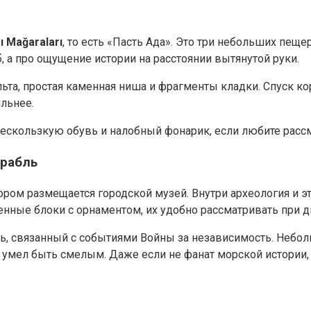
 Mağaraları
, то есть «Пасть Ада». Это три небольших пе
 а про ощущение истории на расстоянии вытянутой руки.
та, простая каменная ниша и фрагменты кладки. Спуск кор
ильнее.
скользкую обувь и налобный фонарик, если любите рассм
орабль
тором размещается городской музей. Внутри археология и э
енные блоки с орнаментом, их удобно рассматривать при д
ль, связанный с событиями Войны за независимость. Небол
t умел быть смелым. Даже если не фанат морской истории,