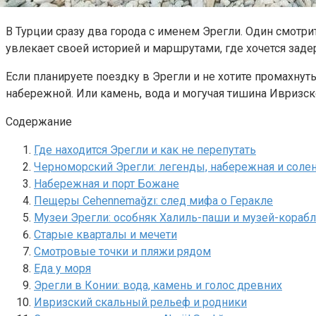
В Турции сразу два города с именем Эрегли. Один смотри
увлекает своей историей и маршрутами, где хочется заде
Если планируете поездку в Эрегли и не хотите промахнут
набережной. Или камень, вода и могучая тишина Ивризско
Содержание
Где находится Эрегли и как не перепутать
Черноморский Эрегли: легенды, набережная и соле
Набережная и порт Божане
Пещеры Cehennemağzı: след мифа о Геракле
Музеи Эрегли: особняк Халиль-паши и музей-кораб
Старые кварталы и мечети
Смотровые точки и пляжи рядом
Еда у моря
Эрегли в Конии: вода, камень и голос древних
Ивризский скальный рельеф и родники