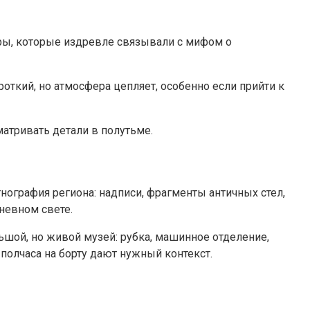
щеры, которые издревле связывали с мифом о
откий, но атмосфера цепляет, особенно если прийти к
атривать детали в полутьме.
тнография региона: надписи, фрагменты античных стел,
невном свете.
ьшой, но живой музей: рубка, машинное отделение,
 полчаса на борту дают нужный контекст.