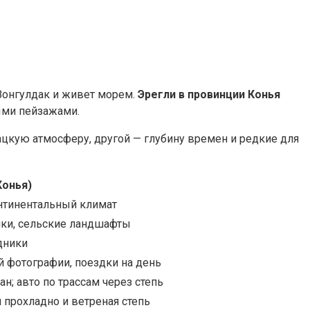
 Зонгулдак и живет морем.
Эрегли в провинции Конья
ыми пейзажами.
ацкую атмосферу, другой — глубину времен и редкие для
Конья)
онтинентальный климат
ики, сельские ландшафты
дники
й фотографии, поездки на день
н; авто по трассам через степь
й прохладно и ветреная степь