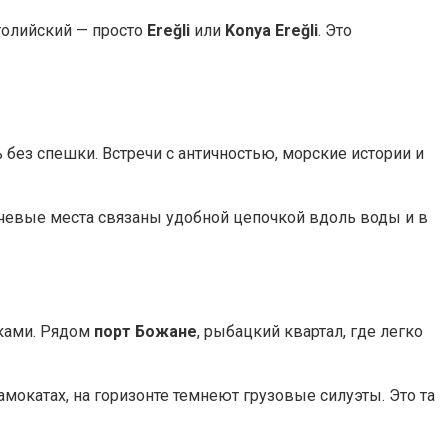
атолийский — просто
Ereğli
или
Konya Ereğli
. Это
 без спешки. Встречи с античностью, морские истории и
лючевые места связаны удобной цепочкой вдоль воды и в
вками. Рядом
порт Божане
, рыбацкий квартал, где легко
окатах, на горизонте темнеют грузовые силуэты. Это та