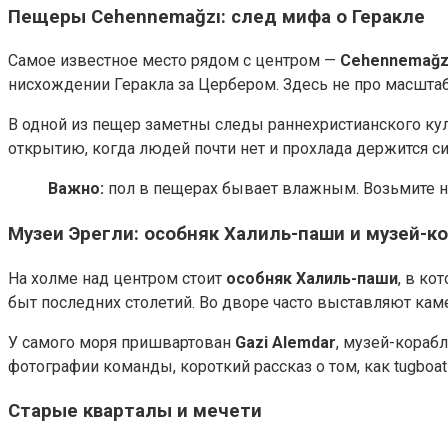
Пещеры Cehennemağzı: след мифа о Геракле
Самое известное место рядом с центром —
Cehennemağzı
нисхождении Геракла за Цербером. Здесь не про масштаб,
В одной из пещер заметны следы раннехристианского куль
открытию, когда людей почти нет и прохлада держится с
Важно:
пол в пещерах бывает влажным. Возьмите не
Музеи Эрегли: особняк Халиль-паши и музей-к
На холме над центром стоит
особняк Халиль-паши
, в ко
быт последних столетий. Во дворе часто выставляют кам
У самого моря пришвартован
Gazi Alemdar
, музей-кораб
фотографии команды, короткий рассказ о том, как tugboa
Старые кварталы и мечети