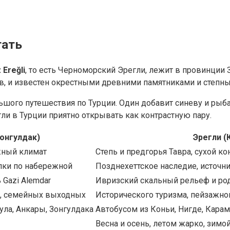
тать
 Ereğli
, то есть Черноморский Эрегли, лежит в провинции
ов, и известен окрестными древними памятниками и степн
ьшого путешествия по Турции. Один добавит синеву и рыб
ли в Турции приятно открывать как контрастную пару.
онгулдак)
Эрегли (
жный климат
Степь и предгорья Тавра, сухой к
улки по набережной
Позднехеттское наследие, источн
 Gazi Alemdar
Ивризский скальный рельеф и ро
и, семейных выходных
Исторического туризма, пейзажно
ла, Анкары, Зонгулдака
Автобусом из Коньи, Нигде, Карама
Весна и осень, летом жарко, зимо