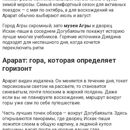
зимой морозы. Самый комфортный сезон для активных
поездок — с мая по октябрь, а для восхождений на
Арарат обычно выбирают июль и август.
Город Агры скромный, зато
музеи Агры
и дворец
Исхак-паши в соседнем Догубаязыте покажут историю
лучше многих учебников. Горячие источники Диядина
подходят для неспешного дня, когда хочется
переключить ритм.
Арарат: гора, которая определяет
горизонт
Арарат виден издалека. Он меняется в течение дня, токет
персиковым светом на рассвете, то становится
синеватым, почти плоским в жаркий полдень. Даже
если вы не планируете восхождение, маршрут вокруг
горы уже сам по себе путешествие.
Часть лучших точек обзора — вокруг Догубаязыта. Здесь
открываются панорамы, где дворец Исхак-паши
ложится слоем в общую картину, а ледяной купол
вершины висит почти на уровне ваших глаз.