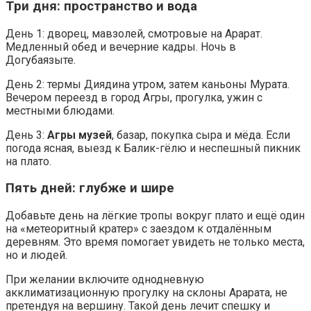
Три дня: пространство и вода
День 1: дворец, мавзолей, смотровые на Арарат.
Медленный обед и вечерние кадры. Ночь в
Догубаязыте.
День 2: термы Диядина утром, затем каньоны Мурата.
Вечером переезд в город Агры, прогулка, ужин с
местными блюдами.
День 3:
Агры музей
, базар, покупка сыра и мёда. Если
погода ясная, выезд к Балик-гёлю и неспешный пикник
на плато.
Пять дней: глубже и шире
Добавьте день на лёгкие тропы вокруг плато и ещё один
на «метеоритный кратер» с заездом к отдалённым
деревням. Это время помогает увидеть не только места,
но и людей.
При желании включите однодневную
акклиматизационную прогулку на склоны Арарата, не
претендуя на вершину. Такой день лечит спешку и