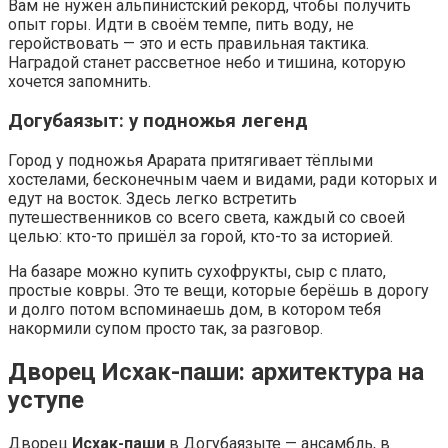
Вам не нужен альпинистский рекорд, чтобы получить
опыт горы. Идти в своём темпе, пить воду, не
геройствовать — это и есть правильная тактика.
Наградой станет рассветное небо и тишина, которую
хочется запомнить.
Догубаязыт: у подножья легенд
Город у подножья Арарата притягивает тёплыми
хостелами, бесконечным чаем и видами, ради которых и
едут на восток. Здесь легко встретить
путешественников со всего света, каждый со своей
целью: кто-то пришёл за горой, кто-то за историей.
На базаре можно купить сухофрукты, сыр с плато,
простые ковры. Это те вещи, которые берёшь в дорогу
и долго потом вспоминаешь дом, в котором тебя
накормили супом просто так, за разговор.
Дворец Исхак-паши: архитектура на
уступе
Дворец
Исхак-паши
в Догубаязыте — ансамбль, в