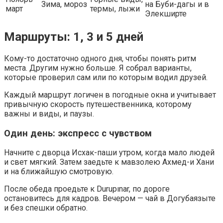
Зима, мороз
на Буби-дагы и в
март
термы, лыжи
Элекширте
Маршруты: 1, 3 и 5 дней
Кому-то достаточно одного дня, чтобы понять ритм
места. Другим нужно больше. Я собрал варианты,
которые проверил сам или по которым водил друзей.
Каждый маршрут логичен в погодные окна и учитывает
привычную скорость путешественника, которому
важны и виды, и паузы.
Один день: экспресс с чувством
Начните с дворца Исхак-паши утром, когда мало людей
и свет мягкий. Затем заедьте к мавзолею Ахмед-и Хани
и на ближайшую смотровую.
После обеда проедьте к Durupınar, по дороге
остановитесь для кадров. Вечером — чай в Догубаязыте
и без спешки обратно.