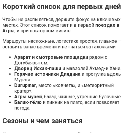
Короткий список для первых дней
Чтобы не распыляться, держите фокус на ключевых
местах. Этот список помогает и в первой
поездке в
Агры
, и при повторном визите.
Маршруты несложные, логистика простая, главное —
оставить запас времени и не гнаться за галочками.
Арарат и смотровые площадки
рядом с
Догубаязытом.
Дворец Исхак-паши
и мавзолей Ахмед-и Хани.
Горячие источники Диядина
и прогулка вдоль
Мурата.
Durupınar
, место «ковчега», и «метеоритный
кратер».
Агры музей
, базар, чайные, утренние булочные.
Балик-гёлю
и пикник на плато, если позволяет
погода.
Сезоны и чем заняться