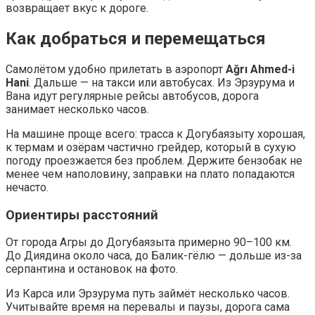
возвращает вкус к дороге.
Как добраться и перемещаться
Самолётом удобно прилетать в аэропорт
Ağrı Ahmed-i
Hani
. Дальше — на такси или автобусах. Из Эрзурума и
Вана идут регулярные рейсы автобусов, дорога
занимает несколько часов.
На машине проще всего: трасса к Догубаязыту хорошая,
к термам и озёрам частично грейдер, который в сухую
погоду проезжается без проблем. Держите бензобак не
менее чем наполовину, заправки на плато попадаются
нечасто.
Ориентиры расстояний
От города Агры до Догубаязыта примерно 90–100 км.
До Диядина около часа, до Балик-гёлю — дольше из-за
серпантина и остановок на фото.
Из Карса или Эрзурума путь займёт несколько часов.
Учитывайте время на перевалы и паузы, дорога сама