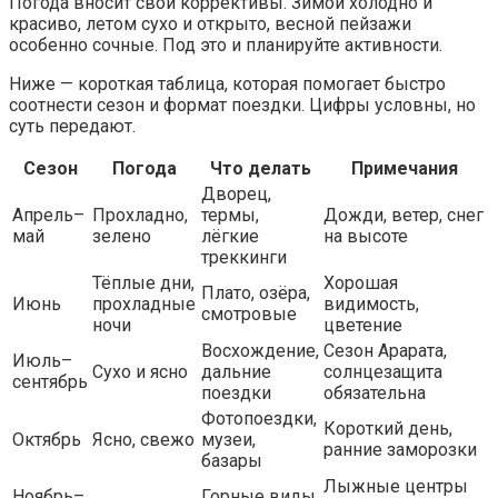
Погода вносит свои коррективы. Зимой холодно и
красиво, летом сухо и открыто, весной пейзажи
особенно сочные. Под это и планируйте активности.
Ниже — короткая таблица, которая помогает быстро
соотнести сезон и формат поездки. Цифры условны, но
суть передают.
Сезон
Погода
Что делать
Примечания
Дворец,
Апрель–
Прохладно,
термы,
Дожди, ветер, снег
май
зелено
лёгкие
на высоте
треккинги
Тёплые дни,
Хорошая
Плато, озёра,
Июнь
прохладные
видимость,
смотровые
ночи
цветение
Восхождение,
Сезон Арарата,
Июль–
Сухо и ясно
дальние
солнцезащита
сентябрь
поездки
обязательна
Фотопоездки,
Короткий день,
Октябрь
Ясно, свежо
музеи,
ранние заморозки
базары
Лыжные центры
Ноябрь–
Горные виды,