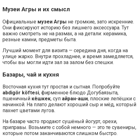
Музеи Агры и их смысл
Официальные
музеи Агры
не громкие, зато искренние.
Они фиксируют историю без лишнего аксессуара. Тут
важно смотреть не на размах, а на детали: керамика,
резные камни, предметы быта.
Лучший момент для визита — середина дня, когда на
улице жарко. Внутри прохладнее, и время замедляется,
чтобы вы могли идти зал за залом без спешки.
Базары, чай и кухня
Восточная кухня тут простая и сытная. Попробуйте
abdigör köftesi
, фирменное блюдо Догубаязыта,
пшеничный
ке́шкек
, суп
айран-аши
, плоские лепёшки с
начинкой. На плато делают хороший сыр и мёд, который
пахнет цветами лугов.
На базаре часто продают сушёный йогурт, орехи,
приправы. Возьмите с собой немного — это те сувениры,
которые потом заканчиваются слишком быстро.