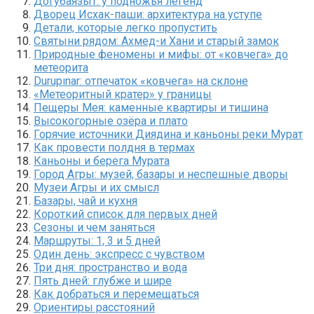
Догубаязыт: у подножья легенд
Дворец Исхак-паши: архитектура на уступе
Детали, которые легко пропустить
Святыни рядом: Ахмед-и Хани и старый замок
Природные феномены и мифы: от «ковчега» до
метеорита
Durupınar: отпечаток «ковчега» на склоне
«Метеоритный кратер» у границы
Пещеры Мея: каменные квартиры и тишина
Высокогорные озёра и плато
Горячие источники Диядина и каньоны реки Мурат
Как провести полдня в термах
Каньоны и берега Мурата
Город Агры: музей, базары и неспешные дворы
Музеи Агры и их смысл
Базары, чай и кухня
Короткий список для первых дней
Сезоны и чем заняться
Маршруты: 1, 3 и 5 дней
Один день: экспресс с чувством
Три дня: пространство и вода
Пять дней: глубже и шире
Как добраться и перемещаться
Ориентиры расстояний