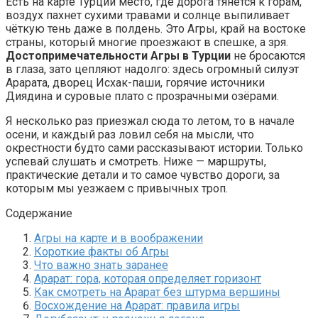
Есть на карте Турции место, где дорога тянется к горам,
воздух пахнет сухими травами и солнце выпиливает
чёткую тень даже в полдень. Это Агры, край на востоке
страны, который многие проезжают в спешке, а зря.
Достопримечательности Агры в Турции
не бросаются
в глаза, зато цепляют надолго: здесь огромный силуэт
Арарата, дворец Исхак-паши, горячие источники
Диядина и суровые плато с прозрачными озёрами.
Я несколько раз приезжал сюда то летом, то в начале
осени, и каждый раз ловил себя на мысли, что
окрестности будто сами рассказывают истории. Только
успевай слушать и смотреть. Ниже — маршруты,
практические детали и то самое чувство дороги, за
которым мы уезжаем с привычных троп.
Содержание
Агры на карте и в воображении
Короткие факты об Агры
Что важно знать заранее
Арарат: гора, которая определяет горизонт
Как смотреть на Арарат без штурма вершины
Восхождение на Арарат: правила игры