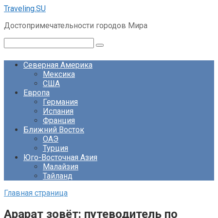
Перейти
Traveling.SU
к
Достопримечательности городов Мира
контенту
Поиск:
Северная Америка
Мексика
США
Европа
Германия
Испания
Франция
Ближний Восток
ОАЭ
Турция
Юго-Восточная Азия
Малайзия
Тайланд
Главная страница
Арарат зовёт: путеводитель по