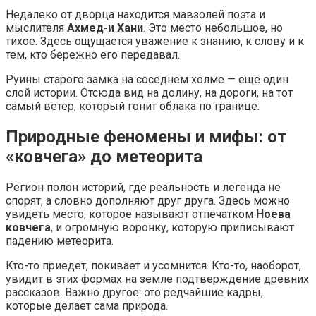
Недалеко от дворца находится мавзолей поэта и
мыслителя
Ахмед-и Хани
. Это место небольшое, но
тихое. Здесь ощущается уважение к знанию, к слову и к
тем, кто бережно его передавал.
Руины старого замка на соседнем холме — ещё один
слой истории. Отсюда вид на долину, на дороги, на тот
самый ветер, который гонит облака по границе.
Природные феномены и мифы: от
«ковчега» до метеорита
Регион полон историй, где реальность и легенда не
спорят, а словно дополняют друг друга. Здесь можно
увидеть место, которое называют отпечатком
Ноева
ковчега
, и огромную воронку, которую приписывают
падению метеорита.
Кто-то приедет, покивает и усомнится. Кто-то, наоборот,
увидит в этих формах на земле подтверждение древних
рассказов. Важно другое: это редчайшие кадры,
которые делает сама природа.