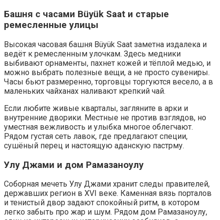
Башня с часами Büyük Saat и старые
ремесленные улицы
Высокая часовая башня Büyük Saat заметна издалека и
ведёт к ремесленным улочкам. Здесь медники
выбивают орнаменты, пахнет кожей и тёплой медью, и
можно выбрать полезные вещи, а не просто сувениры.
Часы бьют размеренно, торговцы торгуются весело, а в
маленьких чайханах наливают крепкий чай.
Если любите живые кварталы, загляните в арки и
внутренние дворики. Местные не против взглядов, но
уместная вежливость и улыбка многое облегчают.
Рядом густая сеть лавок, где предлагают специи,
сушёный перец и настоящую аданскую пастрму.
Улу Джами и дом Рамазаноулу
Соборная мечеть Улу Джами хранит следы правителей,
державших регион в XVI веке. Каменная вязь порталов
и тенистый двор задают спокойный ритм, в котором
легко забыть про жар и шум. Рядом дом Рамазаноулу,