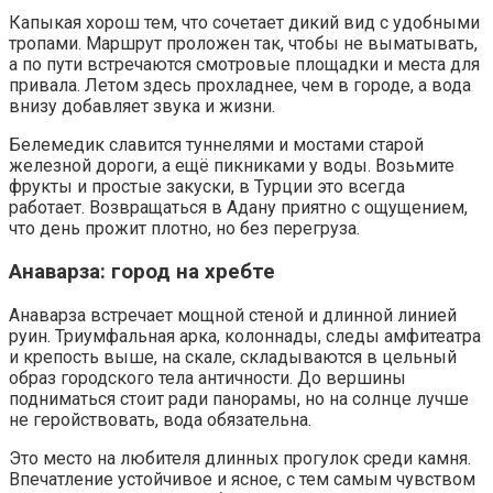
Капыкая хорош тем, что сочетает дикий вид с удобными
тропами. Маршрут проложен так, чтобы не выматывать,
а по пути встречаются смотровые площадки и места для
привала. Летом здесь прохладнее, чем в городе, а вода
внизу добавляет звука и жизни.
Белемедик славится туннелями и мостами старой
железной дороги, а ещё пикниками у воды. Возьмите
фрукты и простые закуски, в Турции это всегда
работает. Возвращаться в Адану приятно с ощущением,
что день прожит плотно, но без перегруза.
Анаварза: город на хребте
Анаварза встречает мощной стеной и длинной линией
руин. Триумфальная арка, колоннады, следы амфитеатра
и крепость выше, на скале, складываются в цельный
образ городского тела античности. До вершины
подниматься стоит ради панорамы, но на солнце лучше
не геройствовать, вода обязательна.
Это место на любителя длинных прогулок среди камня.
Впечатление устойчивое и ясное, с тем самым чувством