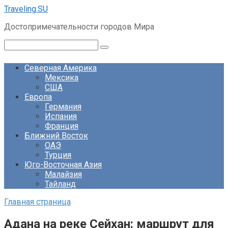
Перейти
Traveling.SU
к
Достопримечательности городов Мира
контенту
Поиск:
Северная Америка
Мексика
США
Европа
Германия
Испания
Франция
Ближний Восток
ОАЭ
Турция
Юго-Восточная Азия
Малайзия
Тайланд
Главная страница
Адана на реке Сейхан: маршрут для