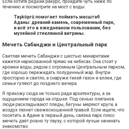
Если хотите редкий ракурс, пройдите чуть ниже по
течению и посмотрите на мост с воды.
Таşköprü помогает поймать масштаб
Аданы: древний камень, современный парк,
и всё это в ежедневном пользовании, без
музейной стеклянной витрины.
Мечеть Сабанджи и Центральный парк
Светлая мечеть Сабанджи с шестью минаретами
кажется нарисованной прямо на небесах. Она стоит у
кромки воды, рядом с огромным Центральным парком,
где хорошо пережидать полуденный жар. Внутри
просторно и светло, а снаружи тихий газон и аллеи, где
семьи гуляют до позднего вечера.
Я прихожу сюда не только ради архитектуры, а за
ощущением города на отдыхе. Под сенью платанов
люди раскладывают пледы, бегуны меряют круги, а
воздух пахнет свежескошенной травой. Если ищете, что
посетить в Адане в первый день, связка парк плюс
мечеть даёт ровно ту паузу, с которой лучше начинать
знакомство.