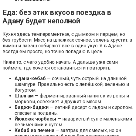
Еда: без этих вкусов поездка в
Адану будет неполной
Кухня здесь темпераментная, с дымком и перцем, но
без грубости. Мясо на шпажках сочное, зелень хрустит, а
лимон и лаваш собирают всё в один укус. Я в Адане
всегда ем просто, но точно попадаю в цель.
Ниже то, с чего удобно начать. А дальше уже сами
поймёте, где хочется остановиться и повторить.
Адана-кебаб
— сочный, чуть острый, на длинной
шампуре. Правильно есть с лепёшкой, зеленью и
йогуртом.
Шалгам
— ферментированный напиток из репы и
моркови, освежает и дружит с мясом.
Биджи-биджи
— летний десерт с льдом и сиропом,
спасает в полдень.
Йюксюк чорбасы
— наваристый суп с маленькими
пельменями и нутом.
Кебаб из печени
— завтрак для смелых, но он