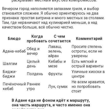
раскрывает местный вкус без компромиссов.
Вечером город наполняется запахами гриля, и выбор
становится сложнее. Я обычно ориентируюсь на два
признака: простая витрина и много местных за столами.
Там, где нервничают над кулинарией меньше, а над
качеством больше, всё обычно честно.
Когда
С чем
Блюдо
Комментарий
пробовать
сочетается
Лаваш,
Просите степень
Обед и
Адана-кебаб
зелень,
остроты, если не
вечер
айран
уверены
Целый
Кебабы и
Есть мягкий и
Шалгам
день
мезе
острый варианты
Биджи-
Уличные киоски в
Полдень
Фрукты
биджи
центре
Не всем нравится,
Печёночный
Раннее
Лук, сумах
но попробовать
кебаб
утро
стоит
В Адане еда не фоном идёт к маршруту,
она часть маршрута, и часто именно она