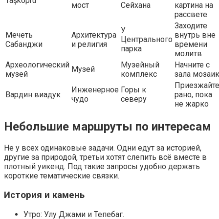
Taşköprü
мост
Сейхана
картина на
рассвете
Заходите
У
Мечеть
Архитектура
внутрь вне
Центрального
Сабанджи
и религия
времени
парка
молитв
Археологический
Музейный
Начните с
Музей
музей
комплекс
зала мозаи
Приезжайт
Инженерное
Горы к
Вардин виадук
рано, пока
чудо
северу
не жарко
Небольшие маршруты по интересам
Не у всех одинаковые задачи. Одни едут за историей,
другие за природой, третьи хотят слепить всё вместе в
плотный уикенд. Под такие запросы удобно держать
короткие тематические связки.
История и камень
Утро: Улу Джами и Тепебаг.