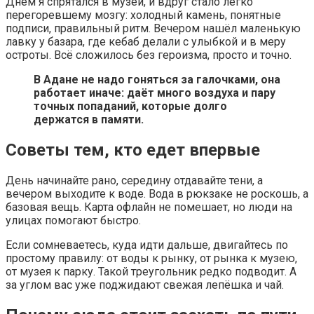
Днём я спрятался в музей, и вдруг стало легко
перегоревшему мозгу: холодный камень, понятные
подписи, правильный ритм. Вечером нашёл маленькую
лавку у базара, где кебаб делали с улыбкой и в меру
остроты. Всё сложилось без героизма, просто и точно.
В Адане не надо гоняться за галочками, она
работает иначе: даёт много воздуха и пару
точных попаданий, которые долго
держатся в памяти.
Советы тем, кто едет впервые
День начинайте рано, середину отдавайте тени, а
вечером выходите к воде. Вода в рюкзаке не роскошь, а
базовая вещь. Карта офлайн не помешает, но люди на
улицах помогают быстро.
Если сомневаетесь, куда идти дальше, двигайтесь по
простому правилу: от воды к рынку, от рынка к музею,
от музея к парку. Такой треугольник редко подводит. А
за углом вас уже поджидают свежая лепёшка и чай.