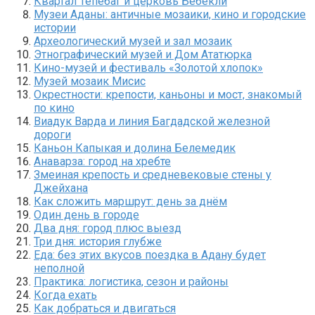
Квартал Тепебаг и церковь Бебекли
Музеи Аданы: античные мозаики, кино и городские
истории
Археологический музей и зал мозаик
Этнографический музей и Дом Ататюрка
Кино-музей и фестиваль «Золотой хлопок»
Музей мозаик Мисис
Окрестности: крепости, каньоны и мост, знакомый
по кино
Виадук Варда и линия Багдадской железной
дороги
Каньон Капыкая и долина Белемедик
Анаварза: город на хребте
Змеиная крепость и средневековые стены у
Джейхана
Как сложить маршрут: день за днём
Один день в городе
Два дня: город плюс выезд
Три дня: история глубже
Еда: без этих вкусов поездка в Адану будет
неполной
Практика: логистика, сезон и районы
Когда ехать
Как добраться и двигаться