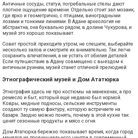
Античные сосуды, статуи, погребальные стелы дают
плотное ощущение времени. Отдельно стоит зал мозаик,
где ярко и геометрично, с птицами, виноградными
лозами и тонкими линиями. В Адане археология не
абстрактна, она буквально рядом, в долине Чукурова, и
музей это хорошо показывает.
Совет простой: приходите утром, не спешите, выбирайте
несколько залов и смотрите их внимательно. Так легче
сохранить впечатления, а не устать от обилия деталей.
Если путешествие в Адану совмещено с выездом к
античным руинам, музей станет отличной прелюдией.
Этнографический музей и Дом Ататюрка
Этнография здесь не про костюмы на манекенах, а про
ремесло и быт, который ещё недавно был нормой.
Ковры, медные подносы, сельские инструменты
создают ту самую фактуру, которую встречаете на
базаре. Заодно можно понять, почему в этой кухне так
ценят сезонные продукты и мясо с огня.
Дом Ататюрка бережно показывает время, когда город
менялся из провинциального центра в современный.