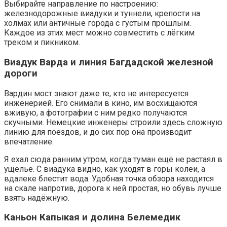
Выбирайте направление по настроению:
железнодорожные виадуки и туннели, крепости на
холмах или античные города с густым прошлым.
Каждое из этих мест можно совместить с лёгким
треком и пикником.
Виадук Варда и линия Багдадской железной
дороги
Вардин мост знают даже те, кто не интересуется
инженерией. Его снимали в кино, им восхищаются
вживую, а фотографии с ним редко получаются
скучными. Немецкие инженеры строили здесь сложную
линию для поездов, и до сих пор она производит
впечатление.
Я ехал сюда ранним утром, когда туман ещё не растаял в
ущелье. С виадука видно, как уходят в горы колеи, а
вдалеке блестит вода. Удобная точка обзора находится
на скале напротив, дорога к ней простая, но обувь лучше
взять надёжную.
Каньон Капыкая и долина Белемедик