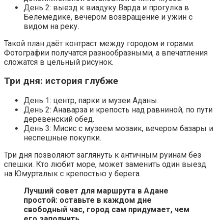
День 2: выезд к виадуку Варда и прогулка в
Белемедике, вечером возвращение и ужин с
видом на реку.
Такой план даёт контраст между городом и горами.
Фотографии получатся разнообразными, а впечатления
сложатся в цельный рисунок.
Три дня: история глубже
День 1: центр, парки и музеи Аданы.
День 2: Анаварза и крепость над равниной, по пути
деревенский обед.
День 3: Мисис с музеем мозаик, вечером базары и
неспешные покупки.
Три дня позволяют заглянуть к античным руинам без
спешки. Кто любит море, может заменить один выезд
на Юмурталык с крепостью у берега.
Лучший совет для маршрута в Адане
простой: оставьте в каждом дне
свободный час, город сам придумает, чем
его заполнить.