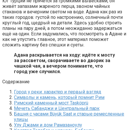
Юг Турции не прячется за громкими вывесками, он
живёт запахами жареного перца, звоном чайных
стаканов и вечерним светом на воде. Адана как раз из
таких городов: густой по настроению, солнечный почти
круглый год, щедрый на детали. Здесь удобно строить
планы на пару дней, а потом неожиданно задержаться
ещё на один. Если задумались, что посмотреть в Адане и
как не упустить главное, этот материал поможет
сложить картину без спешки и суеты.
Адана раскрывается на ходу: идёте к мосту
за рассветом, сворачиваете во дворик за
чашкой чая, а вечером понимаете, что
город уже случился.
Содержание
Город у реки: характер и первый взгляд
Символы и камень, который помнит Рим
Римский каменный мост Taşköprü
Мечеть Сабанджи и Центральный парк
Башня с часами Büyük Saat и старые ремесленные
улицы
Улу Джами и дом Рамазаноулу