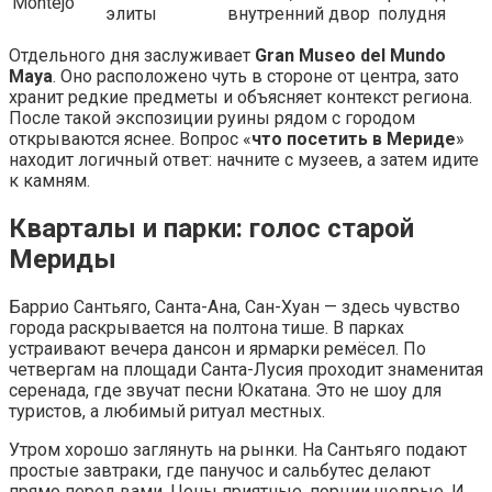
Montejo
элиты
внутренний двор
полудня
Отдельного дня заслуживает
Gran Museo del Mundo
Maya
. Оно расположено чуть в стороне от центра, зато
хранит редкие предметы и объясняет контекст региона.
После такой экспозиции руины рядом с городом
открываются яснее. Вопрос «
что посетить в Мериде
»
находит логичный ответ: начните с музеев, а затем идите
к камням.
Кварталы и парки: голос старой
Мериды
Баррио Сантьяго, Санта-Ана, Сан-Хуан — здесь чувство
города раскрывается на полтона тише. В парках
устраивают вечера дансон и ярмарки ремёсел. По
четвергам на площади Санта-Лусия проходит знаменитая
серенада, где звучат песни Юкатана. Это не шоу для
туристов, а любимый ритуал местных.
Утром хорошо заглянуть на рынки. На Сантьяго подают
простые завтраки, где панучос и сальбутес делают
прямо перед вами. Цены приятные, порции щедрые. И