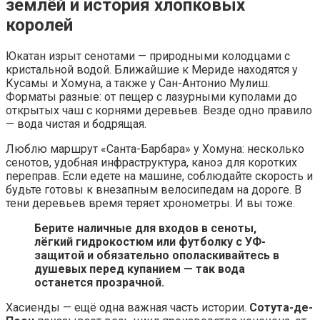
землёй и история хлопковых
королей
Юкатан изрыт сенотами — природными колодцами с
кристальной водой. Ближайшие к Мериде находятся у
Кусамы и Хомуна, а также у Сан-Антонио Мулиш.
Форматы разные: от пещер с лазурными куполами до
открытых чаш с корнями деревьев. Везде одно правило
— вода чистая и бодрящая.
Люблю маршрут «Санта-Барбара» у Хомуна: несколько
сенотов, удобная инфраструктура, каноэ для коротких
переправ. Если едете на машине, соблюдайте скорость и
будьте готовы к внезапным велосипедам на дороге. В
тени деревьев время теряет хронометры. И вы тоже.
Берите наличные для входов в сеноты,
лёгкий гидрокостюм или футболку с УФ-
защитой и обязательно ополаскивайтесь в
душевых перед купанием — так вода
останется прозрачной.
Хасиенды — ещё одна важная часть истории.
Сотута-де-