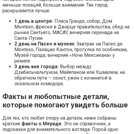
меньше локаций, больше внимания. Так город
раскрывается лучше.
1 день в центре:
Пласа Гранде, собор, Дом
Монтехо, фрески в Дворце правительства, обед на
рынке Сантьяго, MACAY, вечерняя серенада на
Санта-Лусии.
2 день на Пасео и музеях:
Завтрак на Пасео де
Монтехо, Палацио Кантон, прогулка по особнякам,
Музей города, вечерняя «Ноче Мексикана» у
ремате.
3 день вне города:
Выбор между
Дзибильчальтуном, Майяпаном или Ушмалем, на
обратном пути — сенот; ужин с кочинитой в
локальном комедоре.
Факты и любопытные детали,
которые помогают увидеть больше
Для тех, кто любит опору на детали, ниже собраны
краткие
факты о Мериде
. Это не справочник, а
подсказки для внимательного взгляда. Порой одно