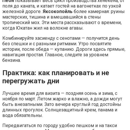
Пеон
показывает весь цикл производства хенекена, от
поля до каната, и катает гостей на вагонетках по узкой
железной дороге.
Яксокопойль
более камерная: руины
мастерских, тишина и вмешавшийся в стены
тропический мох. Эти места рассказывают о времени,
когда Юкатан жил на волокне агавы.
Комбинируйте хасиенду с сенотами — получится день
без спешки и с разными ритмами. Утро посвятите
истории, после обеда — купанию. Дороги здесь прямые,
навигация простая. Главное, следите за уровнем
бензина.
Практика: как планировать и не
перегружать дни
Лучшее время для визита — поздняя осень и зима, с
ноября по март. Летом жарко и влажно, а дожди могут
быть внезапными. Зато вечера круглый год достойны
длинных прогулок. Солнцезащитный крем, панама и
вода обязательны.
Передвигаться по городу удобно пешком и на такси