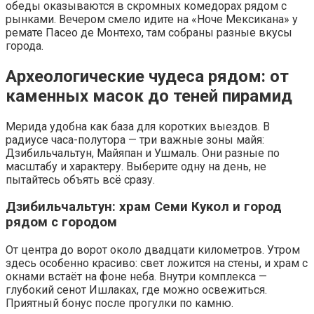
обеды оказываются в скромных комедорах рядом с
рынками. Вечером смело идите на «Ноче Мексикана» у
ремате Пасео де Монтехо, там собраны разные вкусы
города.
Археологические чудеса рядом: от
каменных масок до теней пирамид
Мерида удобна как база для коротких выездов. В
радиусе часа-полутора — три важные зоны майя:
Дзибильчальтун, Майяпан и Ушмаль. Они разные по
масштабу и характеру. Выберите одну на день, не
пытайтесь объять всё сразу.
Дзибильчальтун: храм Семи Кукол и город
рядом с городом
От центра до ворот около двадцати километров. Утром
здесь особенно красиво: свет ложится на стены, и храм с
окнами встаёт на фоне неба. Внутри комплекса —
глубокий сенот Ишлаках, где можно освежиться.
Приятный бонус после прогулки по камню.