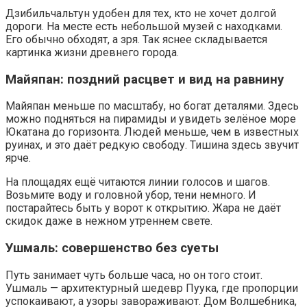
Дзибильчальтун удобен для тех, кто не хочет долгой
дороги. На месте есть небольшой музей с находками.
Его обычно обходят, а зря. Так яснее складывается
картинка жизни древнего города.
Майяпан: поздний расцвет и вид на равнину
Майяпан меньше по масштабу, но богат деталями. Здесь
можно подняться на пирамиды и увидеть зелёное море
Юкатана до горизонта. Людей меньше, чем в известных
руинах, и это даёт редкую свободу. Тишина здесь звучит
ярче.
На площадях ещё читаются линии голосов и шагов.
Возьмите воду и головной убор, тени немного. И
постарайтесь быть у ворот к открытию. Жара не даёт
скидок даже в нежном утреннем свете.
Ушмаль: совершенство без суеты
Путь занимает чуть больше часа, но он того стоит.
Ушмаль — архитектурный шедевр Пуука, где пропорции
успокаивают, а узоры завораживают. Дом Волшебника,