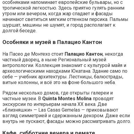
особняками напоминает европейские бульвары, но с
тропической легкостью. Здесь приятно гулять ранним
утром или вечером, когда жар спадает и фасады
начинают светиться мягким оттенком персика. Пальмы
шуршат, машины не шумят, и город располагает к
долгой беседе.
Особняки и музей в Палацио Кантон
На Пасео де Монтехо стоит
Палацио Кантон
, некогда
частный дворец, а ныне Региональный музей
антропологии. Коллекция знакомит с культурой майя и
археологическими находками Юкатана. Здание само по
себе — учебник архитектуры. Лестницы, балюстрады,
витые колонны, и всё это на фоне большого неба.
Рядом несколько домов, где открыты галереи и
частные музеи. В
Quinta Montes Molina
проводят
экскурсии по интерьерам начала XX века. Две
«близняшки» — Las Casas Gemelas — приковывают
взгляд симметрией и сдержанным декором. Даже если
внутрь не пускают, фасады можно рассматривать долго.
Кафе, субботние вечера и ремате