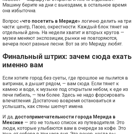
Машину берите на дни с выездами, в остальное время
она избыточна.
Вопрос «
что посетить в Мериде
» логично делить на три
части: центр, Пасео, окрестности. Каждый блок тянет на
отдельный день. На недели хватит и вторых кругов —
музеи меняют экспозиции, рынки не повторяются,
вечера поют разные песни. Вот за это Мериду любят.
Финальный штрих: зачем сюда ехать
именно вам
Если хотите город без суеты, где прошлое не пылится в
витринах, а дышит рядом, — вам сюда. Если тянет к
камню и воде, к музыке под открытым небом, к еде из
печи пибиль, — тем более. Здесь не надо форсировать
впечатления. Достаточно вовремя остановиться и
услышать, как стены шепчут имена.
И да,
достопримечательности города Мерида в
Мексике
— это не только список из путеводителя. Это
люди, которые улыбаются вам в очереди за кофе. Это
тень от собора в три часа дня. Это вечер, когда вы