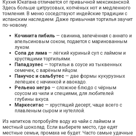
Кухня Юкатана отличается от привычной мексиканской.
Здесь больше цитрусовых, копчёных нот и медленного
томления. В меню соседствуют индейские традиции с
испанским наследием. Даже привычная тортилья звучит
по-новому.
Кочинита пибиль
— свинина, запечённая с аннато и
апельсиновым соком, подается с маринованным
луком.
Сопа де лима
— лёгкий куриный суп с лаймом и
хрустящими тортильями.
Пападзулес
— тортильи в соусе из тыквенных
семечек, с варёным яйцом.
Панучос и сальбутес
— две формы кукурузных
лепёшек с начинкой и авокадо.
Рельено негро
— сложное блюдо с чёрным
соусом из чили и специями, для любителей
глубины вкуса.
Маркеситас
— хрустящий десерт, чаще всего с
плавленым сыром и нутеллой.
Из напитков попробуйте воду из чайи с лаймом и
местный шоколад. Если выберете место, где едят
местные семьи, промаха не будет. Часто самые удачные