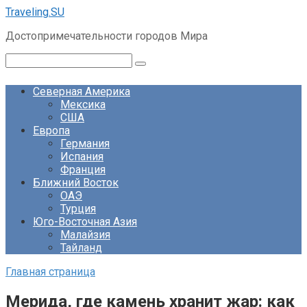
Перейти
Traveling.SU
к
Достопримечательности городов Мира
контенту
Поиск:
Северная Америка
Мексика
США
Европа
Германия
Испания
Франция
Ближний Восток
ОАЭ
Турция
Юго-Восточная Азия
Малайзия
Тайланд
Главная страница
Мерида, где камень хранит жар: как