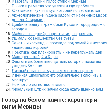
Кварталы и парки: голос старой Мериды
Рынки и ремёсла: что увезти и где пробовать
Юкатекская кухня: вкус, который не забывается
Археологические чудеса рядом: от каменных масок
до теней пирамид
Дзибильчальтун: храм Семи Кукол и город рядом с
городом
Майяпан: поздний расцвет и вид на равнину
Ушмаль: совершенство без суеты
Сеноты и хасиенды: прохлада под землёй и история
хлопковых королей
Практика: как планировать и не перегружать дни
Маршруты на 1, 2 и 3 дня
Факты и любопытные детали, которые помогают
увидеть больше
Личный опыт: почему хочется возвращаться
Идейная шпаргалка: что обязательно включить в
маршрут
Немного о логистике и темпе
Финальный штрих: зачем сюда ехать именно вам
Город на белом камне: характер и
ритм Мериды