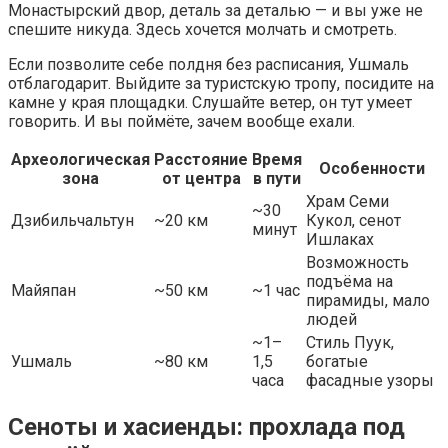
Монастырский двор, деталь за деталью — и вы уже не
спешите никуда. Здесь хочется молчать и смотреть.
Если позволите себе полдня без расписания, Ушмаль
отблагодарит. Выйдите за туристскую тропу, посидите на
камне у края площадки. Слушайте ветер, он тут умеет
говорить. И вы поймёте, зачем вообще ехали.
Археологическая
Расстояние
Время
Особенности
зона
от центра
в пути
Храм Семи
~30
Дзибильчальтун
~20 км
Кукол, сенот
минут
Ишлаках
Возможность
подъёма на
Майяпан
~50 км
~1 час
пирамиды, мало
людей
~1–
Стиль Пуук,
Ушмаль
~80 км
1,5
богатые
часа
фасадные узоры
Сеноты и хасиенды: прохлада под