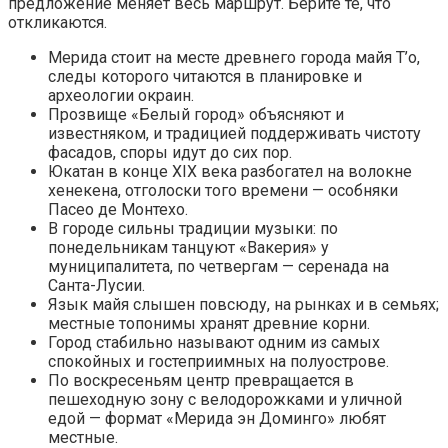
предложение меняет весь маршрут. Берите те, что
откликаются.
Мерида стоит на месте древнего города майя Т’о,
следы которого читаются в планировке и
археологии окраин.
Прозвище «Белый город» объясняют и
известняком, и традицией поддерживать чистоту
фасадов, споры идут до сих пор.
Юкатан в конце XIX века разбогател на волокне
хенекена, отголоски того времени — особняки
Пасео де Монтехо.
В городе сильны традиции музыки: по
понедельникам танцуют «Вакерия» у
муниципалитета, по четвергам — серенада на
Санта-Лусии.
Язык майя слышен повсюду, на рынках и в семьях;
местные топонимы хранят древние корни.
Город стабильно называют одним из самых
спокойных и гостеприимных на полуострове.
По воскресеньям центр превращается в
пешеходную зону с велодорожками и уличной
едой — формат «Мерида эн Доминго» любят
местные.