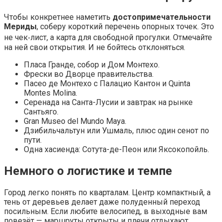
Чтобы конкретнее наметить
достопримечательности
Мериды
, соберу короткий перечень опорных точек. Это
не чек‑лист, а карта для свободной прогулки. Отмечайте
на ней свои открытия. И не бойтесь отклоняться.
Пласа Гранде, собор и Дом Монтехо.
Фрески во Дворце правительства.
Пасео де Монтехо с Палацио Кантон и Quinta
Montes Molina.
Серенада на Санта-Лусии и завтрак на рынке
Сантьяго.
Gran Museo del Mundo Maya.
Дзибильчальтун или Ушмаль, плюс один сенот по
пути.
Одна хасиенда: Сотута-де-Пеон или Яксокопойль.
Немного о логистике и темпе
Город легко понять по кварталам. Центр компактный, а
тень от деревьев делает даже полуденный переход
посильным. Если любите велосипед, в выходные вам
повезёт — маршруты открыты и плечи отдыхают.