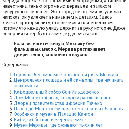
Мерида встречает не громкими декорациями, а тишиной
известняка, тенью огромных деревьев и запахом
кукурузных лепёшек. Этот город не стремится удивить
напоказ, он увлекает вниманием к деталям. Здесь
хочется притормозить, оглядеться и пойти пешком,
потому что каждую улицу держит за руку история. Даже
вечерний ветер будто знает, куда вас вести.
Если вы ищете живую Мексику без
фальшивых масок, Мерида распахивает
двери: тепло, спокойно и вкусно.
Содержание
Город на белом камне: характер и ритм Мериды
Центральная площадь и её символы: где начинать
знакомство
Кафедральный собор Сан‑Ильдефонсо
Дом Монтехо: фасад, который рассказывает
Дворец правительства и фрески Пачеко
Пасео де Монтехо: бульвар хенекеновых баронов
Особняки и музей в Палацио Кантон
Кафе, субботние вечера и ремате
Музеи Мериды: где оживают тысячи лет