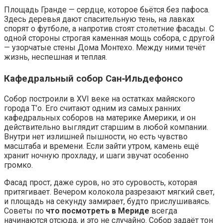
Площадь Гранде — сердце, которое бьётся без пафоса.
Здесь деревья дают спасительную тень, на лавках
спорят о футболе, а напротив стоят столетние фасады. С
одной стороны строгая каменная мощь собора, с другой
— узорчатые стены Дома Монтехо. Между ними течёт
жизнь, неспешная и теплая.
Кафедральный собор Сан‑Ильдефонсо
Собор построили в XVI веке на остатках майяского
города Т’о. Его считают одним из самых ранних
кафедральных соборов на материке Америки, и он
действительно выглядит старшим в любой компании.
Внутри нет излишней пышности, но есть чувство
масштаба и времени. Если зайти утром, камень ещё
хранит ночную прохладу, и шаги звучат особенно
громко.
Фасад прост, даже суров, но это суровость, которая
притягивает. Вечером колокола разрезают мягкий свет,
и площадь на секунду замирает, будто прислушиваясь.
Советы по
что посмотреть в Мериде
всегда
начинаются отсюда, и это не случайно. Собор задаёт тон