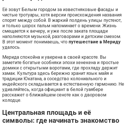
Её зовут Белым городом за известняковые фасады и
чистые тротуары, хотя версии происхождения названия
спорят между собой. В жаркий полдень улицы пустеют,
и только шорох пальм напоминает о времени. Жизнь
смещается к вечеру, и уже после заката площади
наполняются музыкой, разговорами и детским смехом.
В этот момент понимаешь, что
путешествие в Мериду
удалось.
Мерида спокойна и уверена в своей красоте. Вы
заметите богатые особняки эпохи хенекена и простые
домики с открытыми воротами, где прохладу держит
хамак. Культура здесь бережно хранит язык майя и
традиции Юкатана, а соседство колониального и
индейского складывается в естественную гармонию. Не
удивляйтесь, когда официант в белой гуаябере
расскажет о ближайшем сеноте как о дворовом
колодце.
Центральная площадь и её
символы: где начинать знакомство