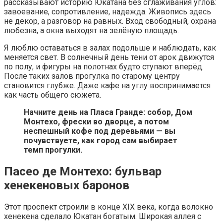
рассказывают историю Юкатана без сглаживания углов:
завоевание, сопротивление, надежда. Живопись здесь
не декор, а разговор на равных. Вход свободный, охрана
любезна, а окна выходят на зелёную площадь.
Я люблю оставаться в залах подольше и наблюдать, как
меняется свет. В солнечный день тени от арок движутся
по полу, и фигуры на полотнах будто ступают вперёд.
После таких залов прогулка по старому центру
становится глубже. Даже кафе на углу воспринимается
как часть общего сюжета.
Начните день на Пласа Гранде: собор, Дом
Монтехо, фрески во дворце, а потом
неспешный кофе под деревьями — вы
почувствуете, как город сам выбирает
темп прогулки.
Пасео де Монтехо: бульвар
хенекеновых баронов
Этот проспект строили в конце XIX века, когда волокно
хенекена сделало Юкатан богатым. Широкая аллея с