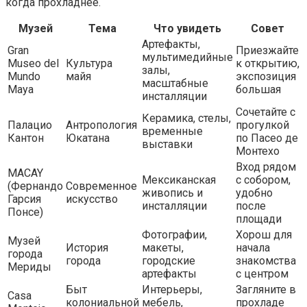
когда прохладнее.
Музей
Тема
Что увидеть
Совет
Артефакты,
Gran
Приезжайте
мультимедийные
Museo del
Культура
к открытию,
залы,
Mundo
майя
экспозиция
масштабные
Maya
большая
инсталляции
Сочетайте с
Керамика, стелы,
Палацио
Антропология
прогулкой
временные
Кантон
Юкатана
по Пасео де
выставки
Монтехо
Вход рядом
MACAY
Мексиканская
с собором,
(Фернандо
Современное
живопись и
удобно
Гарсия
искусство
инсталляции
после
Понсе)
площади
Фотографии,
Хорош для
Музей
История
макеты,
начала
города
города
городские
знакомства
Мериды
артефакты
с центром
Быт
Интерьеры,
Загляните в
Casa
колониальной
мебель,
прохладе