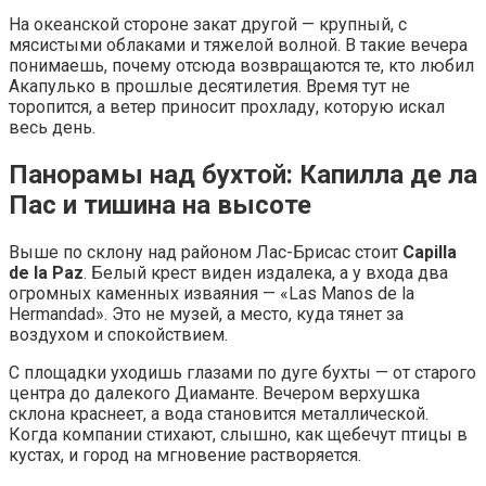
На океанской стороне закат другой — крупный, с
мясистыми облаками и тяжелой волной. В такие вечера
понимаешь, почему отсюда возвращаются те, кто любил
Акапулько в прошлые десятилетия. Время тут не
торопится, а ветер приносит прохладу, которую искал
весь день.
Панорамы над бухтой: Капилла де ла
Пас и тишина на высоте
Выше по склону над районом Лас-Брисас стоит
Capilla
de la Paz
. Белый крест виден издалека, а у входа два
огромных каменных изваяния — «Las Manos de la
Hermandad». Это не музей, а место, куда тянет за
воздухом и спокойствием.
С площадки уходишь глазами по дуге бухты — от старого
центра до далекого Диаманте. Вечером верхушка
склона краснеет, а вода становится металлической.
Когда компании стихают, слышно, как щебечут птицы в
кустах, и город на мгновение растворяется.