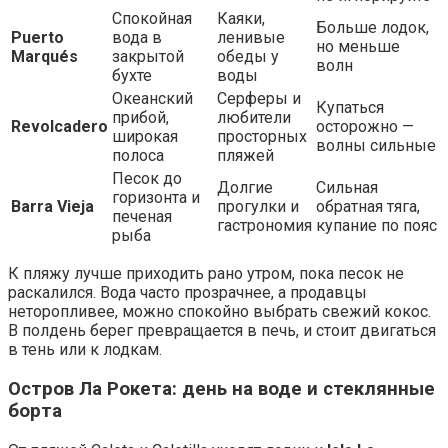
Спокойная
Каяки,
Больше лодок,
Puerto
вода в
ленивые
но меньше
Marqués
закрытой
обеды у
волн
бухте
воды
Океанский
Серферы и
Купаться
прибой,
любители
Revolcadero
осторожно —
широкая
просторных
волны сильные
полоса
пляжей
Песок до
Долгие
Сильная
горизонта и
Barra Vieja
прогулки и
обратная тяга,
печеная
гастрономия
купание по пояс
рыба
К пляжу лучше приходить рано утром, пока песок не
раскалился. Вода часто прозрачнее, а продавцы
неторопливее, можно спокойно выбрать свежий кокос.
В полдень берег превращается в печь, и стоит двигаться
в тень или к лодкам.
Остров Ла Рокета: день на воде и стеклянные
борта