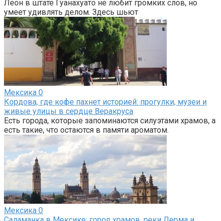
Леон в штате Гуанахуато не любит громких слов, но
умеет удивлять делом. Здесь шьют
Мексика
0
Кордова, где кофе пахнет историей: прогулки, музеи и
живые улицы в сердце Веракруса
Есть города, которые запоминаются силуэтами храмов, а
есть такие, что остаются в памяти ароматом.
Мексика
0
Саламанка в Мексике: город храмов, реки Лерма и