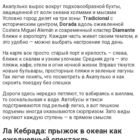
Акапулько вырос вокруг подковообразной бухты,
защищенной от волн океана холмами и мысами.
Условно город делят на три зоны:
Tradicional
с
историческим центром,
Dorada
вдоль оживленной
Costera Miguel Alemán и современный кластер
Diamante
ближе к аэропорту. Каждая часть живет своим темпом, и
это удобно — можно выбрать настроение под день.
На карте все просто: старый порт и крепость — слева,
ближе к скалам и узким улочкам. Средняя дуга — это
пляжи, кафе, отели и огни ночной жизни. Вправо тянутся
новые бульвары, просторные пляжи и зеленые лагуны.
Так легче понять, что посмотреть в Акапулько и как
скроить поездку без спешки.
Дороги здесь нередко петляют, то взбираясь к виллам,
то соскальзывая к воде. Автобусы и такси
подстраиваются под рельеф легко, а вот пешком
подъемы иногда оказываются сюрпризом. Зато виды
окупают каждую ступень — в прямом смысле.
Ла Кебрада: прыжок в океан как
ежедневный спектакль