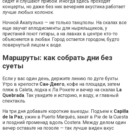
сидят и слушают прибой. Иногда здесь проходят
концерты, но даже без них вечерняя акустика работает
лучше любых колонок.
Ночной Акапулько — не только танцполы. На скалах все
еще звучат аплодисменты для ныряльщиков, у
пристаней поют гитары, а на лавках в центре кто-то
объясняется в любви. Город остается городом, будто
повернутый лицом к воде.
Маршруты: как собрать дни без
суеты
Если у вас один день, держите линию по дуге бухты.
Утро в крепости
Сан-Диего
, кофе на площади, затем
пляж в Caleta, лодка к Ла Рокете и вечер на скалах
La
Quebrada
. Так увидите и историю, и воду, и главный
спектакль.
На три дня добавьте короткие выезды. Подъем к
Capilla
de la Paz
, ужин в Puerto Marqués, закат в Pie de la Cuesta
и поздний променад вдоль Costera. Между делом один
вечер оставьте на позоле — так лучше виден вкус