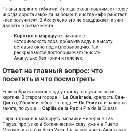
Планы держите гибкими. Иногда океан поднимает голос,
иногда дорога закрыта на ремонт, иногда кафе работает
«как получится». В Акапулько это не раздражает, а учит
дышать в ритме места.
Коротко о маршруте:
начните с
исторического ядра, добавьте воду и высоту,
оставьте окно под импровизацию. Так
раскрываются достопримечательности
Акапулько без гонки и галочек.
Ответ на главный вопрос: что
посетить и что посмотреть
Если собрать список в одну строку, получится ясная
картина. В старом городе —
La Quebrada
, крепость
Сан-
Диего
,
Zócalo
и собор. По воде —
Ла Рокета
и залив на
закате, по суше —
Capilla de la Paz
и Pie de la Cuesta.
Пара штрихов к маршруту: мозаики Риверы в Las
Playas, прогулка в ботаническом саду, ужин в Puerto
Marqués и утро на Barra Vieja. Тогда поездка в Акапулько