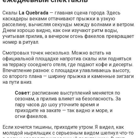
Скалы
La Quebrada
— главная сцена города. Здесь
каскадеры веками оттачивают прыжки в узкую
расселину, вычисляя секунды между волнами и ветром.
Днем хорошо видно, как они изучают ритм воды,
учитывая прилив, а вечером огонь факелов превращает
номер в ритуал.
Смотровых точек несколько. Можно встать на
официальной площадке напротив скалы или подняться
на террасу соседнего отеля, где подают кофе и десерты.
Впечатление разное: с площадки улавливаешь высоту,
со второго плана — ширину прыжка и каменные зигзаги
на пути вниз.
Совет:
расписание выступлений меняется по
сезонам, а прилив влияет на безопасность. За
пару часов до шоу уточните время и
приходите на закате — так видно и море, и
огни факелов.
Если хочется тишины, приходите утром. Я видел, как
молодой ныряльщик с серьезным видом шепнул что-то