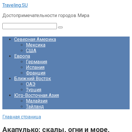
Перейти
Traveling.SU
к
Достопримечательности городов Мира
контенту
Поиск:
Северная Америка
Мексика
США
Европа
Германия
Испания
Франция
Ближний Восток
ОАЭ
Турция
Юго-Восточная Азия
Малайзия
Тайланд
Главная страница
Акапулько: скалы, огни и море,