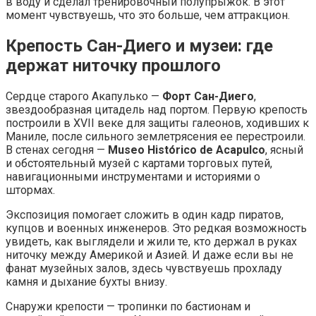
в воду и сделал тренировочный полупрыжок. В этот
момент чувствуешь, что это больше, чем аттракцион.
Крепость Сан-Диего и музеи: где
держат ниточку прошлого
Сердце старого Акапулько —
Форт Сан-Диего
,
звездообразная цитадель над портом. Первую крепость
построили в XVII веке для защиты галеонов, ходивших к
Маниле, после сильного землетрясения ее перестроили.
В стенах сегодня —
Museo Histórico de Acapulco
, ясный
и обстоятельный музей с картами торговых путей,
навигационными инструментами и историями о
штормах.
Экспозиция помогает сложить в один кадр пиратов,
купцов и военных инженеров. Это редкая возможность
увидеть, как выглядели и жили те, кто держал в руках
ниточку между Америкой и Азией. И даже если вы не
фанат музейных залов, здесь чувствуешь прохладу
камня и дыхание бухты внизу.
Снаружи крепости — тропинки по бастионам и