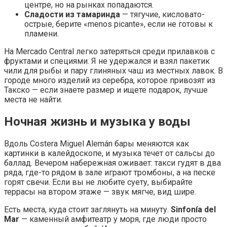
центре, но на рынках попадаются.
Сладости из тамаринда
— тягучие, кисловато-
острые, берите «menos picante», если не готовы к
пламени.
На Mercado Central легко затеряться среди прилавков с
фруктами и специями. Я не удержался и взял пакетик
чили для рыбы и пару глиняных чаш из местных лавок. В
городе много изделий из серебра, которое привозят из
Такско — если знаете размер и ищете подарок, лучше
места не найти.
Ночная жизнь и музыка у воды
Вдоль Costera Miguel Alemán бары меняются как
картинки в калейдоскопе, и музыка течет от сальсы до
баллад. Вечером набережная оживает: такси гудят в два
ряда, где-то рядом в зале играют тромбоны, а на песке
горят свечи. Если вы не любите суету, выбирайте
террасы на втором этаже — звук мягче, вид шире.
Есть места, куда стоит заглянуть на минуту.
Sinfonía del
Mar
— каменный амфитеатр у моря, где люди просто