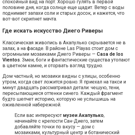
спокойный вид на порт. Хорошо гулять в первой
половине дня, когда солнце еще щадит. Ветер с воды
поднимает запахи соли и старых досок, и кажется, что
вот-вот скрипнет мачта.
Где искать искусство Диего Риверы
Классическая живопись в Акапулько скрывается не в
залах, а на фасаде. В районе Las Playas стоит дом с
огромными мозаиками Диего Риверы —
Casa de los
Vientos
. Змеи, боги и фантастические существа утопают
в цветном камне, и оторвать взгляд трудно.
Дом частный, но мозаики видны с улицы, особенно
утром, когда свет ложится ровно. Я приехал на такси и
минут двадцать рассматривал детали: чешую, тени,
пересыпающиеся оттенки синего. Каждый фрагмент
будто шепчет историю, которую не услышишь на
оживленной набережной.
Если вас интересуют
музеи Акапулько
,
начинайте с крепости Сан-Диего, затем
добавляйте точки по вкусу — дом с
мозаиками, культурный центр и ботанический