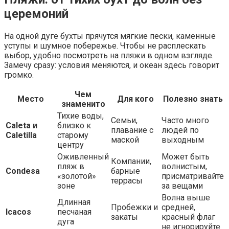
церемоний
На одной дуге бухты прячутся мягкие пески, каменные
уступы и шумное побережье. Чтобы не расплескать
выбор, удобно посмотреть на пляжи в одном взгляде.
Замечу сразу: условия меняются, и океан здесь говорит
громко.
Чем
Место
Для кого
Полезно знать
знаменито
Тихие воды,
Семьи,
Часто много
Caleta и
близко к
плавание с
людей по
Caletilla
старому
маской
выходным
центру
Оживленный
Может быть
Компании,
пляж в
волнистым,
Condesa
барные
«золотой»
присматривайте
террасы
зоне
за вещами
Волна выше
Длинная
Пробежки и
средней,
Icacos
песчаная
закаты
красный флаг
дуга
не игнорируйте