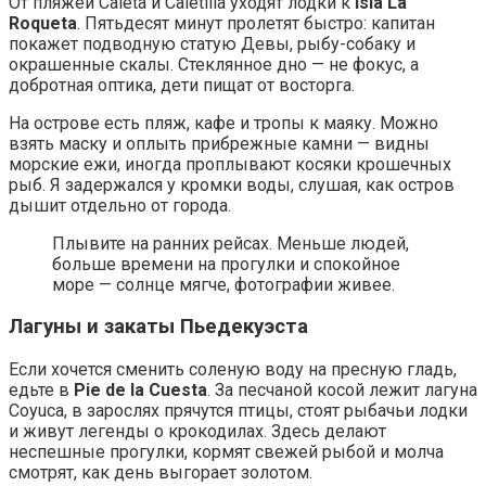
От пляжей Caleta и Caletilla уходят лодки к
Isla La
Roqueta
. Пятьдесят минут пролетят быстро: капитан
покажет подводную статую Девы, рыбу-собаку и
окрашенные скалы. Стеклянное дно — не фокус, а
добротная оптика, дети пищат от восторга.
На острове есть пляж, кафе и тропы к маяку. Можно
взять маску и оплыть прибрежные камни — видны
морские ежи, иногда проплывают косяки крошечных
рыб. Я задержался у кромки воды, слушая, как остров
дышит отдельно от города.
Плывите на ранних рейсах. Меньше людей,
больше времени на прогулки и спокойное
море — солнце мягче, фотографии живее.
Лагуны и закаты Пьедекуэста
Если хочется сменить соленую воду на пресную гладь,
едьте в
Pie de la Cuesta
. За песчаной косой лежит лагуна
Coyuca, в зарослях прячутся птицы, стоят рыбачьи лодки
и живут легенды о крокодилах. Здесь делают
неспешные прогулки, кормят свежей рыбой и молча
смотрят, как день выгорает золотом.