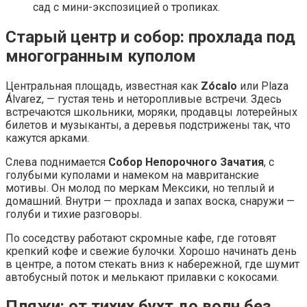
сад с мини-экспозицией о тропиках.
Старый центр и собор: прохлада под
многогранным куполом
Центральная площадь, известная как
Zócalo
или Plaza
Álvarez, — густая тень и неторопливые встречи. Здесь
встречаются школьники, моряки, продавцы лотерейных
билетов и музыканты, а деревья подстрижены так, что
кажутся арками.
Слева поднимается
Собор Непорочного Зачатия
, с
голубыми куполами и намеком на мавританские
мотивы. Он молод по меркам Мексики, но теплый и
домашний. Внутри — прохлада и запах воска, снаружи —
голуби и тихие разговоры.
По соседству работают скромные кафе, где готовят
крепкий кофе и свежие булочки. Хорошо начинать день
в центре, а потом стекать вниз к набережной, где шумит
автобусный поток и мелькают прилавки с кокосами.
Пляжи: от тихих бухт до волн без