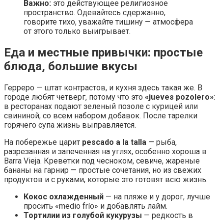
Важно:
это действующее религиозное
пространство. Одевайтесь сдержанно,
говорите тихо, уважайте тишину — атмосфера
от этого только выигрывает.
Еда и местные привычки: простые
блюда, большие вкусы
Герреро — штат контрастов, и кухня здесь такая же. В
городе любят четверг, потому что это
«jueves pozolero»
:
в ресторанах подают зеленый позоле с курицей или
свининой, со всем набором добавок. После тарелки
горячего супа жизнь выправляется.
На побережье царит
pescado a la talla
— рыба,
разрезанная и запеченная на углях, особенно хороша в
Barra Vieja. Креветки под чесноком, севиче, жареные
бананы на гарнир — простые сочетания, но из свежих
продуктов и с руками, которые это готовят всю жизнь.
Кокос охлажденный
— на пляже и у дорог, лучше
просить «medio frío» и добавлять лайм.
Тортилии из голубой кукурузы
— редкость в