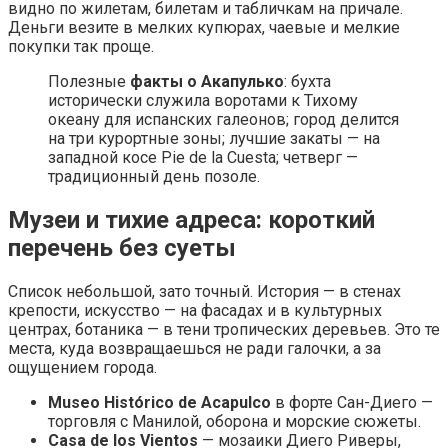
видно по жилетам, билетам и табличкам на причале.
Деньги везите в мелких купюрах, чаевые и мелкие
покупки так проще.
Полезные
факты о Акапулько
: бухта
исторически служила воротами к Тихому
океану для испанских галеонов; город делится
на три курортные зоны; лучшие закаты — на
западной косе Pie de la Cuesta; четверг —
традиционный день позоле.
Музеи и тихие адреса: короткий
перечень без суеты
Список небольшой, зато точный. История — в стенах
крепости, искусство — на фасадах и в культурных
центрах, ботаника — в тени тропических деревьев. Это те
места, куда возвращаешься не ради галочки, а за
ощущением города.
Museo Histórico de Acapulco
в форте Сан-Диего —
торговля с Манилой, оборона и морские сюжеты.
Casa de los Vientos
— мозаики Диего Риверы,