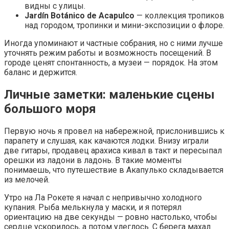
видны с улицы.
Jardín Botánico de Acapulco
— коллекция тропиков
над городом, тропинки и мини-экспозиции о флоре.
Иногда упоминают и частные собрания, но с ними лучше
уточнять режим работы и возможность посещений. В
городе ценят спонтанность, а музеи — порядок. На этом
баланс и держится.
Личные заметки: маленькие сцены
большого моря
Первую ночь я провел на набережной, прислонившись к
парапету и слушая, как качаются лодки. Внизу играли
две гитары, продавец арахиса кивал в такт и пересыпал
орешки из ладони в ладонь. В такие моменты
понимаешь, что путешествие в Акапулько складывается
из мелочей.
Утро на Ла Рокете я начал с непривычно холодного
купания. Рыба мелькнула у маски, и я потерял
ориентацию на две секунды — ровно настолько, чтобы
сердце ускорилось, а потом улеглось. С берега махал