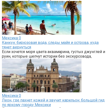
Мексика
0
Канкун: бирюзовая вода, следы майя и острова, куда
тянет вернуться
Если хочется моря цвета аквамарина, густых джунглей и
руин, которые шепчут истории без экскурсовода,
Мексика
0
Леон, где пахнет кожей и звучит карильон: большой гид
по яркому городу Мексики