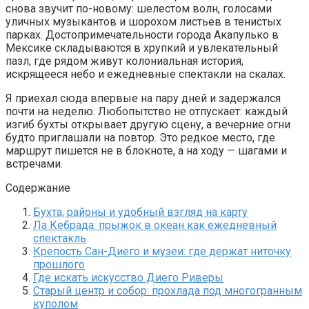
снова звучит по-новому: шелестом волн, голосами
уличных музыкантов и шорохом листьев в тенистых
парках. Достопримечательности города Акапулько в
Мексике складываются в хрупкий и увлекательный
пазл, где рядом живут колониальная история,
искрящееся небо и ежедневные спектакли на скалах.
Я приехал сюда впервые на пару дней и задержался
почти на неделю. Любопытство не отпускает: каждый
изгиб бухты открывает другую сцену, а вечерние огни
будто приглашали на повтор. Это редкое место, где
маршрут пишется не в блокноте, а на ходу — шагами и
встречами.
Содержание
Бухта, районы и удобный взгляд на карту
Ла Кебрада: прыжок в океан как ежедневный
спектакль
Крепость Сан-Диего и музеи: где держат ниточку
прошлого
Где искать искусство Диего Риверы
Старый центр и собор: прохлада под многогранным
куполом