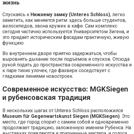
жизнь
Спускаясь к
Нижнему замку (Unteres Schloss)
, легко
заметить, как меняется ритм: здесь больше студентов,
велосипедов, звона кружек в кафе. Сам комплекс
сегодня частично используется Университетом Зигена, и
это придаёт историческим фасадам практичную, живую
функцию.
Во внутреннем дворе приятно задержаться, чтобы
выровнять дыхание после подъёмов и спусков. Отсюда
рукой подать до пространства современного искусства и
к паре тихих улочек, где фахверк соседствует с
гладкими линиями новостроек.
Современное искусство: MGKSiegen
и рубенсовская традиция
В нескольких шагах от Unteres Schloss расположился
Museum für Gegenwartskunst Siegen (MGKSiegen)
. Это
место, где город спорит с самим собой и одновременно
продолжает традицию, заложенную именем Рубенса. На
выставках появляются и признанные мастера, и голоса,