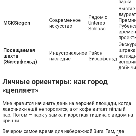
парка
Выстав
лауреа
Рядом с
Современное
Преми
MGKSiegen
Unteres
искусство
Рубенса
Schloss
време
проект
Экскур
Посещаемая
штрека
Индустриальное
Район
шахта
нагляд
наследие
Эйзерфельд
(Эйзерфельд)
истори
добычи
Личные ориентиры: как город
«цепляет»
Мне нравится начинать день на верхней площади, когда
лавочники ещё не торопятся, а от кофе витает тёплый
пар. Потом — парк у замка и короткая тишина с видом на
крыши.
Вечером самое время для набережной Зига. Там, где