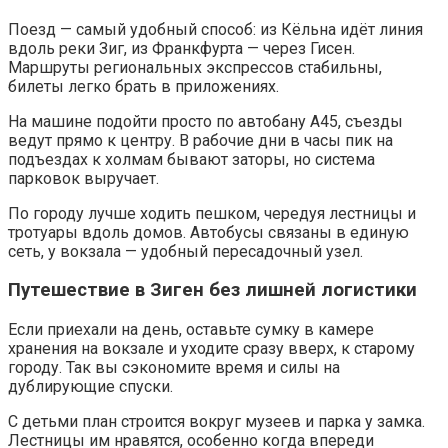
Поезд — самый удобный способ: из Кёльна идёт линия
вдоль реки Зиг, из Франкфурта — через Гисен.
Маршруты региональных экспрессов стабильны,
билеты легко брать в приложениях.
На машине подойти просто по автобану A45, съезды
ведут прямо к центру. В рабочие дни в часы пик на
подъездах к холмам бывают заторы, но система
парковок выручает.
По городу лучше ходить пешком, чередуя лестницы и
тротуары вдоль домов. Автобусы связаны в единую
сеть, у вокзала — удобный пересадочный узел.
Путешествие в Зиген без лишней логистики
Если приехали на день, оставьте сумку в камере
хранения на вокзале и уходите сразу вверх, к старому
городу. Так вы сэкономите время и силы на
дублирующие спуски.
С детьми план строится вокруг музеев и парка у замка.
Лестницы им нравятся, особенно когда впереди