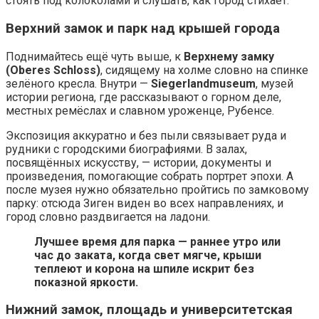
стоять под колоколами и слушать, как город стихает.
Верхний замок и парк над крышей города
Поднимайтесь ещё чуть выше, к
Верхнему замку
(Oberes Schloss)
, сидящему на холме словно на спинке
зелёного кресла. Внутри —
Siegerlandmuseum
, музей
истории региона, где рассказывают о горном деле,
местных ремёслах и славном уроженце, Рубенсе.
Экспозиция аккуратно и без пыли связывает руда и
рудники с городскими биографиями. В залах,
посвящённых искусству, — истории, документы и
произведения, помогающие собрать портрет эпохи. А
после музея нужно обязательно пройтись по замковому
парку: отсюда Зиген виден во всех направлениях, и
город словно раздвигается на ладони.
Лучшее время для парка — раннее утро или
час до заката, когда свет мягче, крыши
теплеют и корона на шпиле искрит без
показной яркости.
Нижний замок, площадь и университетская