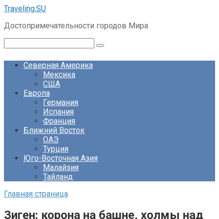
Перейти
Traveling.SU
к
Достопримечательности городов Мира
контенту
Поиск:
Северная Америка
Мексика
США
Европа
Германия
Испания
Франция
Ближний Восток
ОАЭ
Турция
Юго-Восточная Азия
Малайзия
Тайланд
Главная страница
Зиген: корона на башне, холмы над