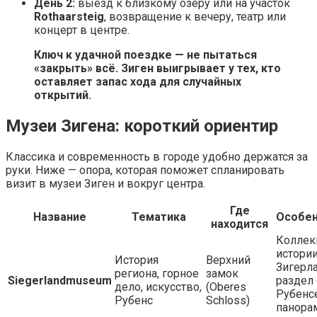
День 2:
выезд к близкому озеру или на участок
Rothaarsteig
, возвращение к вечеру, театр или
концерт в центре.
Ключ к удачной поездке — не пытаться
«закрыть» всё. Зиген выигрывает у тех, кто
оставляет запас хода для случайных
открытий.
Музеи Зигена: короткий ориентир
Классика и современность в городе удобно держатся за
руки. Ниже — опора, которая поможет спланировать
визит в музеи Зиген и вокруг центра.
Где
Название
Тематика
Особен
находится
Коллек
истори
История
Верхний
Зигерла
региона, горное
замок
Siegerlandmuseum
раздел 
дело, искусство,
(Oberes
Рубенсе
Рубенс
Schloss)
панора