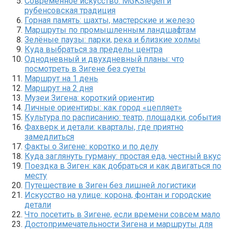
Современное искусство: MGKSiegen и
рубенсовская традиция
Горная память: шахты, мастерские и железо
Маршруты по промышленным ландшафтам
Зелёные паузы: парки, река и близкие холмы
Куда выбраться за пределы центра
Однодневный и двухдневный планы: что
посмотреть в Зигене без суеты
Маршрут на 1 день
Маршрут на 2 дня
Музеи Зигена: короткий ориентир
Личные ориентиры: как город «цепляет»
Культура по расписанию: театр, площадки, события
Фахверк и детали: кварталы, где приятно
замедлиться
Факты о Зигене: коротко и по делу
Куда заглянуть гурману: простая еда, честный вкус
Поездка в Зиген: как добраться и как двигаться по
месту
Путешествие в Зиген без лишней логистики
Искусство на улице: корона, фонтан и городские
детали
Что посетить в Зигене, если времени совсем мало
Достопримечательности Зигена и маршруты для