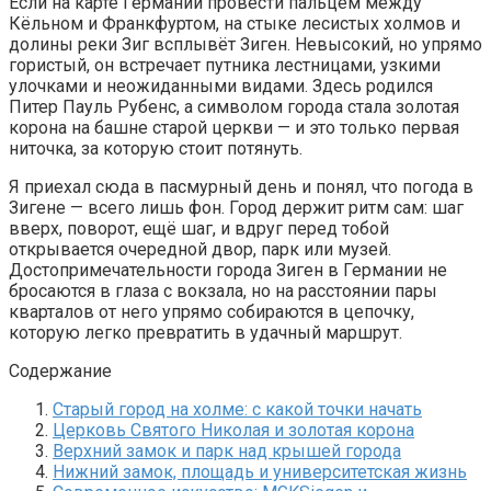
Если на карте Германии провести пальцем между
Кёльном и Франкфуртом, на стыке лесистых холмов и
долины реки Зиг всплывёт Зиген. Невысокий, но упрямо
гористый, он встречает путника лестницами, узкими
улочками и неожиданными видами. Здесь родился
Питер Пауль Рубенс, а символом города стала золотая
корона на башне старой церкви — и это только первая
ниточка, за которую стоит потянуть.
Я приехал сюда в пасмурный день и понял, что погода в
Зигене — всего лишь фон. Город держит ритм сам: шаг
вверх, поворот, ещё шаг, и вдруг перед тобой
открывается очередной двор, парк или музей.
Достопримечательности города Зиген в Германии не
бросаются в глаза с вокзала, но на расстоянии пары
кварталов от него упрямо собираются в цепочку,
которую легко превратить в удачный маршрут.
Содержание
Старый город на холме: с какой точки начать
Церковь Святого Николая и золотая корона
Верхний замок и парк над крышей города
Нижний замок, площадь и университетская жизнь