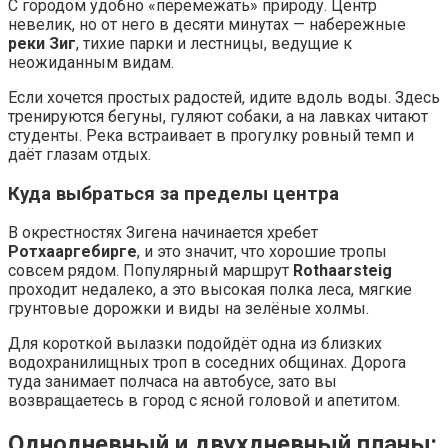
С городом удобно «перемежать» природу. Центр
невелик, но от него в десяти минутах — набережные
реки Зиг
, тихие парки и лестницы, ведущие к
неожиданным видам.
Если хочется простых радостей, идите вдоль воды. Здесь
тренируются бегуны, гуляют собаки, а на лавках читают
студенты. Река встраивает в прогулку ровный темп и
даёт глазам отдых.
Куда выбраться за пределы центра
В окрестностях Зигена начинается хребет
Ротхааргебирге
, и это значит, что хорошие тропы
совсем рядом. Популярный маршрут
Rothaarsteig
проходит недалеко, а это высокая полка леса, мягкие
грунтовые дорожки и виды на зелёные холмы.
Для короткой вылазки подойдёт одна из близких
водохранилищных троп в соседних общинах. Дорога
туда занимает полчаса на автобусе, зато вы
возвращаетесь в город с ясной головой и апетитом.
Однодневный и двухдневный планы: