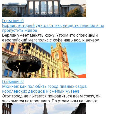
Германия
0
Берлин, который удивляет: как увидеть главное и не
пропустить живое
Берлин умеет менять кожу. Утром это спокойный
европейский мегаполис с кофе навынос, к вечеру
Германия
0
Мюнхен: как полюбить город пивных садов,
королевских дворцов и смелых музеев
Этот город не пытается понравиться всем сразу, он
знакомится неторопливо. По утрам вам наливают