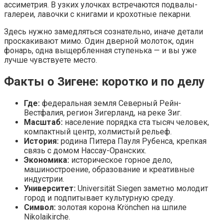
ассиметрия. В узких улочках встречаются подвалы-
галереи, лавочки с книгами и крохотные пекарни.
Здесь нужно замедляться сознательно, иначе детали
проскакивают мимо. Один дверной молоток, один
фонарь, одна выщербленная ступенька — и вы уже
лучше чувствуете место.
Факты о Зигене: коротко и по делу
Где:
федеральная земля Северный Рейн-
Вестфалия, регион Зигерланд, на реке Зиг.
Масштаб:
население порядка ста тысяч человек,
компактный центр, холмистый рельеф.
История:
родина Питера Пауля Рубенса, крепкая
связь с домом Нассау-Оранских.
Экономика:
историческое горное дело,
машиностроение, образование и креативные
индустрии.
Университет:
Universität Siegen заметно молодит
город и подпитывает культурную среду.
Символ:
золотая корона Krönchen на шпиле
Nikolaikirche.