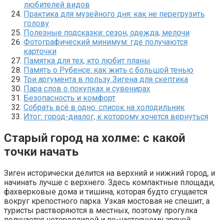
любителей видов
Практика для музейного дня: как не перегрузить
голову
Полезные подсказки: сезон, одежда, мелочи
Фотографический минимум: где получаются
карточки
Памятка для тех, кто любит планы
Память о Рубенсе: как жить с большой тенью
Три аргумента в пользу Зигена для скептика
Пара слов о покупках и сувенирах
Безопасность и комфорт
Собрать всё в одно: список на холодильник
Итог: город-диалог, к которому хочется вернуться
Старый город на холме: с какой
точки начать
Зиген исторически делится на верхний и нижний город, и
начинать лучше с верхнего. Здесь компактные площади,
фахверковые дома и тишина, которая будто сгущается
вокруг крепостного парка. Узкая мостовая не спешит, а
туристы растворяются в местных, поэтому прогулка
получается неторопливой и по-настоящему зрячей.