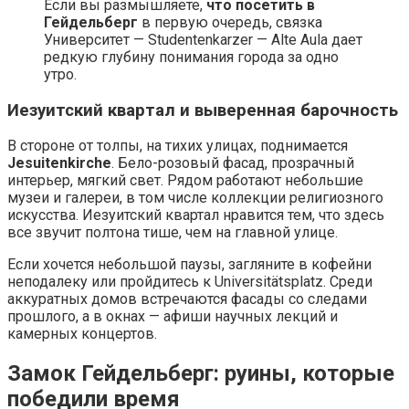
Если вы размышляете,
что посетить в
Гейдельберг
в первую очередь, связка
Университет — Studentenkarzer — Alte Aula дает
редкую глубину понимания города за одно
утро.
Иезуитский квартал и выверенная барочность
В стороне от толпы, на тихих улицах, поднимается
Jesuitenkirche
. Бело-розовый фасад, прозрачный
интерьер, мягкий свет. Рядом работают небольшие
музеи и галереи, в том числе коллекции религиозного
искусства. Иезуитский квартал нравится тем, что здесь
все звучит полтона тише, чем на главной улице.
Если хочется небольшой паузы, загляните в кофейни
неподалеку или пройдитесь к Universitätsplatz. Среди
аккуратных домов встречаются фасады со следами
прошлого, а в окнах — афиши научных лекций и
камерных концертов.
Замок Гейдельберг: руины, которые
победили время