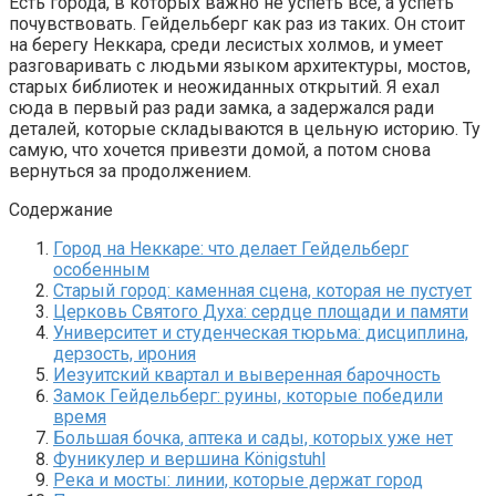
Есть города, в которых важно не успеть всё, а успеть
почувствовать. Гейдельберг как раз из таких. Он стоит
на берегу Неккара, среди лесистых холмов, и умеет
разговаривать с людьми языком архитектуры, мостов,
старых библиотек и неожиданных открытий. Я ехал
сюда в первый раз ради замка, а задержался ради
деталей, которые складываются в цельную историю. Ту
самую, что хочется привезти домой, а потом снова
вернуться за продолжением.
Содержание
Город на Неккаре: что делает Гейдельберг
особенным
Старый город: каменная сцена, которая не пустует
Церковь Святого Духа: сердце площади и памяти
Университет и студенческая тюрьма: дисциплина,
дерзость, ирония
Иезуитский квартал и выверенная барочность
Замок Гейдельберг: руины, которые победили
время
Большая бочка, аптека и сады, которых уже нет
Фуникулер и вершина Königstuhl
Река и мосты: линии, которые держат город