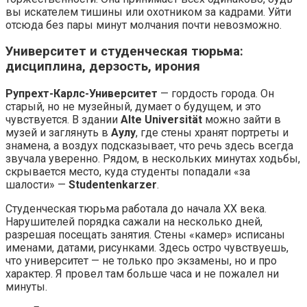
вы искателем тишины или охотником за кадрами. Уйти
отсюда без пары минут молчания почти невозможно.
Университет и студенческая тюрьма:
дисциплина, дерзость, ирония
Рупрехт-Карлс-Университет
— гордость города. Он
старый, но не музейный, думает о будущем, и это
чувствуется. В здании
Alte Universität
можно зайти в
музей и заглянуть в
Аулу
, где стены хранят портреты и
знамена, а воздух подсказывает, что речь здесь всегда
звучала уверенно. Рядом, в нескольких минутах ходьбы,
скрывается место, куда студенты попадали «за
шалости» —
Studentenkarzer
.
Студенческая тюрьма работала до начала XX века.
Нарушителей порядка сажали на несколько дней,
разрешая посещать занятия. Стены «камер» исписаны
именами, датами, рисунками. Здесь остро чувствуешь,
что университет — не только про экзамены, но и про
характер. Я провел там больше часа и не пожалел ни
минуты.