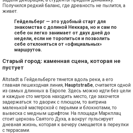
Получился редкий баланс, где древность не пылится, а
живет.
Гейдельберг — это удобный старт для
знакомства с долиной Неккара, но и сам по
себе он легко занимает от двух дней до
недели, если не торопиться и позволить
себе отклоняться от «официальных»
маршрутов.
Старый город: каменная сцена, которая не
пустует
Altstadt в Гейдельберге тянется вдоль реки, а его
главная пешеходная линия,
Hauptstraße
, считается одной
из самых длинных в Европе. Здесь можно идти без цели
и каждые сто метров находить место, где захочется
задержаться: то дворик с плющом, то витрина
маленькой мастерской с перьями и блокнотами, то
вывеска с медным шрифтом. На площади Маркплац
стоит церковь Святого Духа, а вокруг пульсирует
дневная жизнь, которая к вечеру смещается в переулки
с террасами.