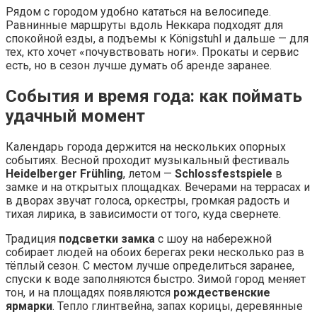
Рядом с городом удобно кататься на велосипеде.
Равнинные маршруты вдоль Неккара подходят для
спокойной езды, а подъемы к Königstuhl и дальше — для
тех, кто хочет «почувствовать ноги». Прокаты и сервис
есть, но в сезон лучше думать об аренде заранее.
События и время года: как поймать
удачный момент
Календарь города держится на нескольких опорных
событиях. Весной проходит музыкальный фестиваль
Heidelberger Frühling
, летом —
Schlossfestspiele
в
замке и на открытых площадках. Вечерами на террасах и
в дворах звучат голоса, оркестры, громкая радость и
тихая лирика, в зависимости от того, куда свернете.
Традиция
подсветки замка
с шоу на набережной
собирает людей на обоих берегах реки несколько раз в
тёплый сезон. С местом лучше определиться заранее,
спуски к воде заполняются быстро. Зимой город меняет
тон, и на площадях появляются
рождественские
ярмарки
. Тепло глинтвейна, запах корицы, деревянные