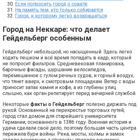
Если попросить город о совете
На память тем, кто только собирается
Город, к которому легко возвращаться
Город на Неккаре: что делает
Гейдельберг особенным
Гейдельберг небольшой, но насыщенный. Здесь легко
ходить пешком и всё время попадать в кадр, который
не попросит фильтров. Средневековая планировка,
барочные фасады, шуршание велосипедов,
перемешанное с гулом речных судов, и горный воздух,
что тянет вверх, к смотровым площадкам. Ветер с воды
приносит запах камня и кофе, а из глубины улиц
слышно, как орган репетирует перед вечерней службой.
Некоторые
факты о Гейдельберг
полезно держать под
рукой. Основанный на перекрестье торговых путей,
город стал домом для старейшего университета
Германии, основанного в 1386 году. Военная история и
удача сделали своё дело, поэтому большая часть центра
пережила бури войны. Река, мосты, холмы и замок
задали декорации, а студенты придали динамику.