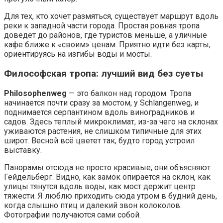
Для тех, кто хочет размяться, существует маршрут вдоль
реки к западной части города. Простая ровная тропа
доведет до районов, где туристов меньше, а уличные
кафе ближе к «своим» ценам. Приятно идти без карты,
ориентируясь на изгибы воды и мосты.
Философская тропа: лучший вид без суеты
Philosophenweg
— это балкон над городом. Тропа
начинается почти сразу за мостом, у Schlangenweg, и
поднимается серпантином вдоль виноградников и
садов. Здесь теплый микроклимат, из-за чего на склонах
уживаются растения, не слишком типичные для этих
широт. Весной всё цветет так, будто город устроил
выставку.
Панорамы отсюда не просто красивые, они объясняют
Гейдельберг. Видно, как замок опирается на склон, как
улицы тянутся вдоль воды, как мост держит центр
тяжести. Я люблю приходить сюда утром в будний день,
когда слышно птиц и далекий звон колоколов.
Фотографии получаются сами собой.