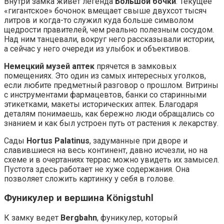
Внутри замка живет легенда
Большой бочки
. Текущее
«гигантское» бочонок вмещает свыше двухсот тысяч
литров и когда-то служил куда больше символом
щедрости правителей, чем реально полезным сосудом.
Над ним танцевали, вокруг него рассказывали истории,
а сейчас у него очереди из улыбок и объективов.
Немецкий музей аптек
прячется в замковых
помещениях. Это один из самых интересных уголков,
если любите предметный разговор о прошлом. Витрины
с инструментами фармацевтов, банки со старинными
этикетками, макеты исторических аптек. Благодаря
деталям понимаешь, как бережно люди обращались со
знанием и как был устроен путь от растения к лекарству.
Сады
Hortus Palatinus
, задуманные при дворе и
славившиеся на весь континент, давно исчезли, но на
схеме и в очертаниях террас можно увидеть их замысел.
Пустота здесь работает не хуже содержания. Она
позволяет сложить картинку у себя в голове.
Фуникулер и вершина Königstuhl
К замку ведет
Bergbahn
, фуникулер, который