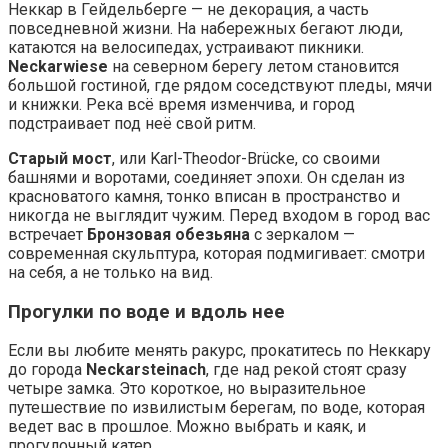
Неккар в Гейдельберге — не декорация, а часть
повседневной жизни. На набережных бегают люди,
катаются на велосипедах, устраивают пикники.
Neckarwiese
на северном берегу летом становится
большой гостиной, где рядом соседствуют пледы, мячи
и книжки. Река всё время изменчива, и город
подстраивает под неё свой ритм.
Старый мост
, или Karl-Theodor-Brücke, со своими
башнями и воротами, соединяет эпохи. Он сделан из
красноватого камня, тонко вписан в пространство и
никогда не выглядит чужим. Перед входом в город вас
встречает
Бронзовая обезьяна
с зеркалом —
современная скульптура, которая подмигивает: смотри
на себя, а не только на вид.
Прогулки по воде и вдоль нее
Если вы любите менять ракурс, прокатитесь по Неккару
до города
Neckarsteinach
, где над рекой стоят сразу
четыре замка. Это короткое, но выразительное
путешествие по извилистым берегам, по воде, которая
ведет вас в прошлое. Можно выбрать и каяк, и
прогулочный катер.