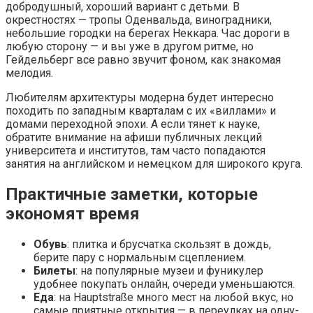
добродушный, хороший вариант с детьми. В
окрестностях — тропы Оденвальда, виноградники,
небольшие городки на берегах Неккара. Час дороги в
любую сторону — и вы уже в другом ритме, но
Гейдельберг все равно звучит фоном, как знакомая
мелодия.
Любителям архитектуры модерна будет интересно
походить по западным кварталам с их «виллами» и
домами переходной эпохи. А если тянет к науке,
обратите внимание на афиши публичных лекций
университета и институтов, там часто попадаются
занятия на английском и немецком для широкого круга.
Практичные заметки, которые
экономят время
Обувь
: плитка и брусчатка скользят в дождь,
берите пару с нормальным сцеплением.
Билеты
: на популярные музеи и фуникулер
удобнее покупать онлайн, очереди уменьшаются.
Еда
: на Hauptstraße много мест на любой вкус, но
самые приятные открытия — в переулках на одну-