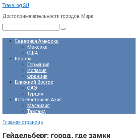
Перейти
Traveling.SU
к
Достопримечательности городов Мира
контенту
Поиск:
Северная Америка
Мексика
США
Европа
Германия
Испания
Франция
Ближний Восток
ОАЭ
Турция
Юго-Восточная Азия
Малайзия
Тайланд
Главная страница
Гейдельберг: город, где замки