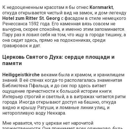
К недооцененным красотам я бы отнес
Kornmarkt
,
откуда открывается чистый вид на замок, и дом-легенду
Hotel zum Ritter St. Georg
с фасадом в стиле немецкого
Ренессанса 1592 года. Его каменная вязь совсем не
вычурна, скорее спокойна, и именно этим запоминается.
Пару раз я ловил себя на том, что ищу в городе тишину, а
она сидит здесь, прямо на подоконниках, среди
гравировок и дат.
Церковь Святого Духа: сердце площади и
памяти
Heiliggeistkirche
веками была и храмом, и хранилищем
знаний. В её стенах когда-то располагалась знаменитая
Библиотека Пфальца, и до сих пор здесь витает
ощущение причастности к большой истории книги.
Интерьер строгий и светлый, а в витражах читается ритм
города. Иногда открывают доступ на башню, откуда
видно и крышу Ратуши, и ломаные линии улиц, и
неторопливую воду Неккара.
Мне нравится, что у церкви нет нарочитой
торжественности. Она принимает всех одинаково, будь