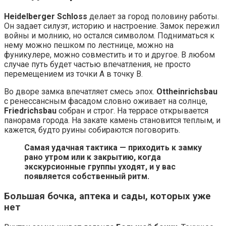
Heidelberger Schloss
делает за город половину работы.
Он задает силуэт, историю и настроение. Замок пережил
войны и молнию, но остался символом. Подниматься к
нему можно пешком по лестнице, можно на
фуникулере, можно совместить и то и другое. В любом
случае путь будет частью впечатления, не просто
перемещением из точки A в точку B.
Во дворе замка впечатляет смесь эпох.
Ottheinrichsbau
с ренессансным фасадом словно оживает на солнце,
Friedrichsbau
собран и строг. На террасе открывается
панорама города. На закате камень становится теплым, и
кажется, будто руины собираются поговорить.
Самая удачная тактика — приходить к замку
рано утром или к закрытию, когда
экскурсионные группы уходят, и у вас
появляется собственный ритм.
Большая бочка, аптека и сады, которых уже
нет