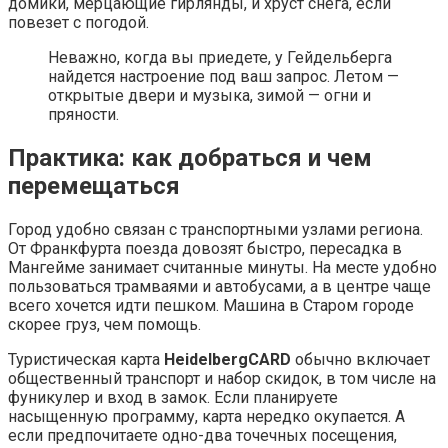
домики, мерцающие гирлянды, и хруст снега, если
повезет с погодой.
Неважно, когда вы приедете, у Гейдельберга
найдется настроение под ваш запрос. Летом —
открытые двери и музыка, зимой — огни и
пряности.
Практика: как добраться и чем
перемещаться
Город удобно связан с транспортными узлами региона.
От Франкфурта поезда довозят быстро, пересадка в
Мангейме занимает считанные минуты. На месте удобно
пользоваться трамваями и автобусами, а в центре чаще
всего хочется идти пешком. Машина в Старом городе
скорее груз, чем помощь.
Туристическая карта
HeidelbergCARD
обычно включает
общественный транспорт и набор скидок, в том числе на
фуникулер и вход в замок. Если планируете
насыщенную программу, карта нередко окупается. А
если предпочитаете одно-два точечных посещения,