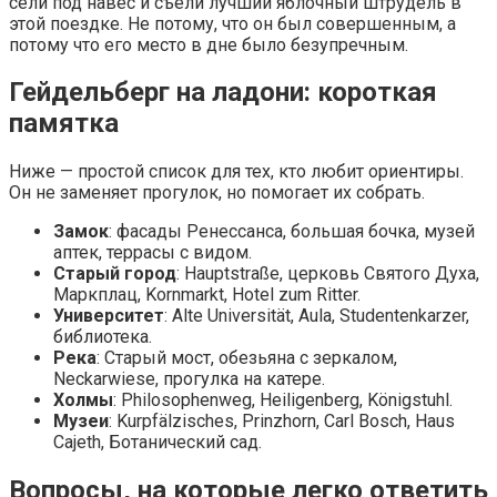
сели под навес и съели лучший яблочный штрудель в
этой поездке. Не потому, что он был совершенным, а
потому что его место в дне было безупречным.
Гейдельберг на ладони: короткая
памятка
Ниже — простой список для тех, кто любит ориентиры.
Он не заменяет прогулок, но помогает их собрать.
Замок
: фасады Ренессанса, большая бочка, музей
аптек, террасы с видом.
Старый город
: Hauptstraße, церковь Святого Духа,
Маркплац, Kornmarkt, Hotel zum Ritter.
Университет
: Alte Universität, Aula, Studentenkarzer,
библиотека.
Река
: Старый мост, обезьяна с зеркалом,
Neckarwiese, прогулка на катере.
Холмы
: Philosophenweg, Heiligenberg, Königstuhl.
Музеи
: Kurpfälzisches, Prinzhorn, Carl Bosch, Haus
Cajeth, Ботанический сад.
Вопросы, на которые легко ответить