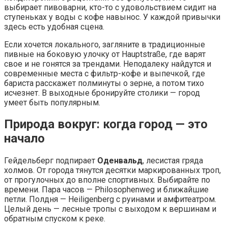
выбирает пивоварни, кто-то с удовольствием сидит на
ступеньках у воды с кофе навынос. У каждой привычки
здесь есть удобная сцена.
Если хочется локального, загляните в традиционные
пивные на боковую улочку от Hauptstraße, где варят
свое и не гонятся за трендами. Неподалеку найдутся и
современные места с фильтр-кофе и выпечкой, где
бариста расскажет полминуты о зерне, а потом тихо
исчезнет. В выходные бронируйте столики — город
умеет быть популярным.
Природа вокруг: когда город — это
начало
Гейдельберг подпирает
Оденвальд
, лесистая гряда
холмов. От города тянутся десятки маркированных троп,
от прогулочных до вполне спортивных. Выбирайте по
времени. Пара часов — Philosophenweg и ближайшие
петли. Полдня — Heiligenberg с руинами и амфитеатром.
Целый день — лесные тропы с выходом к вершинам и
обратным спуском к реке.