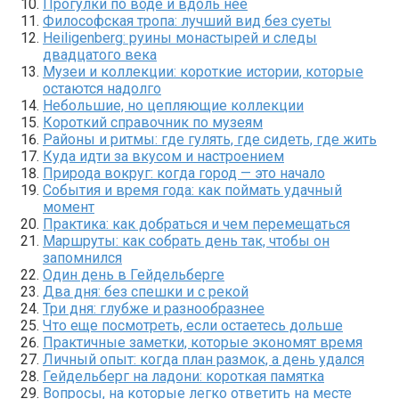
Прогулки по воде и вдоль нее
Философская тропа: лучший вид без суеты
Heiligenberg: руины монастырей и следы
двадцатого века
Музеи и коллекции: короткие истории, которые
остаются надолго
Небольшие, но цепляющие коллекции
Короткий справочник по музеям
Районы и ритмы: где гулять, где сидеть, где жить
Куда идти за вкусом и настроением
Природа вокруг: когда город — это начало
События и время года: как поймать удачный
момент
Практика: как добраться и чем перемещаться
Маршруты: как собрать день так, чтобы он
запомнился
Один день в Гейдельберге
Два дня: без спешки и с рекой
Три дня: глубже и разнообразнее
Что еще посмотреть, если остаетесь дольше
Практичные заметки, которые экономят время
Личный опыт: когда план размок, а день удался
Гейдельберг на ладони: короткая памятка
Вопросы, на которые легко ответить на месте