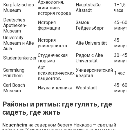
Археология,
Kurpfälzisches
Hauptstraße,
1–1,5
живопись,
Museum
Altstadt
часа
история города
Deutsches
История
Замок
45–60
Apotheken-
фармации
Гейдельберг
минут
Museum
University
История
45
Museum и Alte
Alte Universität
университета
минут
Aula
Студенческая
Рядом с Alte
30–45
Studentenkarzer
тюрьма
Universität
минут
Арт
Sammlung
Университетский
психиатрических
1 час
Prinzhorn
квартал
пациентов
Carl Bosch
45–60
Наука и техника
Weststadt
Museum
минут
Районы и ритмы: где гулять, где
сидеть, где жить
Neuenheim
на северном берегу Неккара — светлый