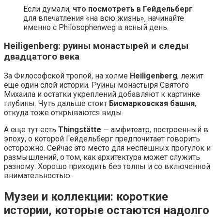
Если думали,
что посмотреть в Гейдельберг
для впечатления «на всю жизнь», начинайте
именно с Philosophenweg в ясный день.
Heiligenberg: руины монастырей и следы
двадцатого века
За Философской тропой, на холме
Heiligenberg
, лежит
еще один слой истории. Руины монастыря Святого
Михаила и остатки укреплений добавляют к картинке
глубины. Чуть дальше стоит
Бисмарковская башня
,
откуда тоже открываются виды.
А еще тут есть
Thingstätte
— амфитеатр, построенный в
эпоху, о которой Гейдельберг предпочитает говорить
осторожно. Сейчас это место для неспешных прогулок и
размышлений, о том, как архитектура может служить
разному. Хорошо приходить без толпы и со включенной
внимательностью.
Музеи и коллекции: короткие
истории, которые остаются надолго