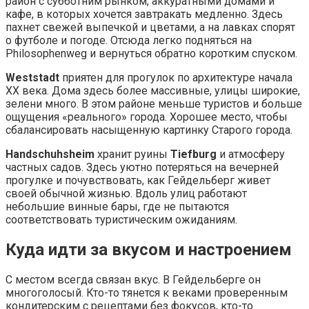
район с субботним рынком, аккуратными домами и
кафе, в которых хочется завтракать медленно. Здесь
пахнет свежей выпечкой и цветами, а на лавках спорят
о футболе и погоде. Отсюда легко подняться на
Philosophenweg и вернуться обратно коротким спуском.
Weststadt
приятен для прогулок по архитектуре начала
XX века. Дома здесь более массивные, улицы широкие,
зелени много. В этом районе меньше туристов и больше
ощущения «реального» города. Хорошее место, чтобы
сбалансировать насыщенную картинку Старого города.
Handschuhsheim
хранит руины
Tiefburg
и атмосферу
частных садов. Здесь уютно потеряться на вечерней
прогулке и почувствовать, как Гейдельберг живет
своей обычной жизнью. Вдоль улиц работают
небольшие винные бары, где не пытаются
соответствовать туристическим ожиданиям.
Куда идти за вкусом и настроением
С местом всегда связан вкус. В Гейдельберге он
многоголосый. Кто-то тянется к веками проверенным
кондитерским с рецептами без фокусов, кто-то