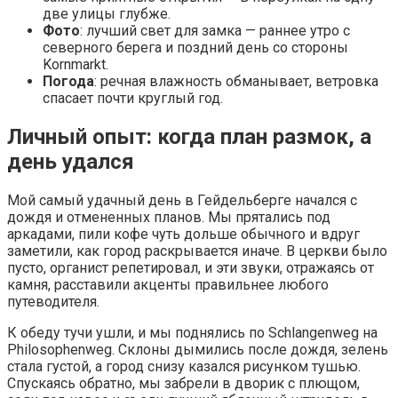
две улицы глубже.
Фото
: лучший свет для замка — раннее утро с
северного берега и поздний день со стороны
Kornmarkt.
Погода
: речная влажность обманывает, ветровка
спасает почти круглый год.
Личный опыт: когда план размок, а
день удался
Мой самый удачный день в Гейдельберге начался с
дождя и отмененных планов. Мы прятались под
аркадами, пили кофе чуть дольше обычного и вдруг
заметили, как город раскрывается иначе. В церкви было
пусто, органист репетировал, и эти звуки, отражаясь от
камня, расставили акценты правильнее любого
путеводителя.
К обеду тучи ушли, и мы поднялись по Schlangenweg на
Philosophenweg. Склоны дымились после дождя, зелень
стала густой, а город снизу казался рисунком тушью.
Спускаясь обратно, мы забрели в дворик с плющом,