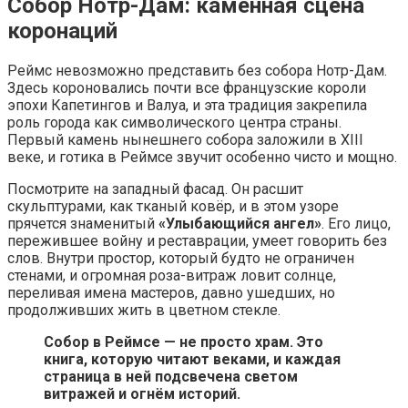
Собор Нотр-Дам: каменная сцена
коронаций
Реймс невозможно представить без собора Нотр-Дам.
Здесь короновались почти все французские короли
эпохи Капетингов и Валуа, и эта традиция закрепила
роль города как символического центра страны.
Первый камень нынешнего собора заложили в XIII
веке, и готика в Реймсе звучит особенно чисто и мощно.
Посмотрите на западный фасад. Он расшит
скульптурами, как тканый ковёр, и в этом узоре
прячется знаменитый
«Улыбающийся ангел»
. Его лицо,
пережившее войну и реставрации, умеет говорить без
слов. Внутри простор, который будто не ограничен
стенами, и огромная роза-витраж ловит солнце,
переливая имена мастеров, давно ушедших, но
продолживших жить в цветном стекле.
Собор в Реймсе — не просто храм. Это
книга, которую читают веками, и каждая
страница в ней подсвечена светом
витражей и огнём историй.