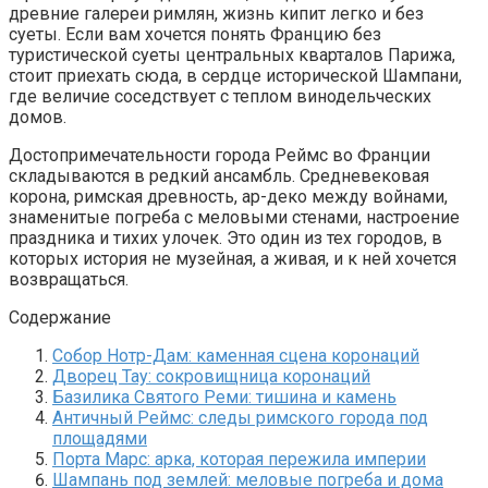
древние галереи римлян, жизнь кипит легко и без
суеты. Если вам хочется понять Францию без
туристической суеты центральных кварталов Парижа,
стоит приехать сюда, в сердце исторической Шампани,
где величие соседствует с теплом винодельческих
домов.
Достопримечательности города Реймс во Франции
складываются в редкий ансамбль. Средневековая
корона, римская древность, ар-деко между войнами,
знаменитые погреба с меловыми стенами, настроение
праздника и тихих улочек. Это один из тех городов, в
которых история не музейная, а живая, и к ней хочется
возвращаться.
Содержание
Собор Нотр-Дам: каменная сцена коронаций
Дворец Тау: сокровищница коронаций
Базилика Святого Реми: тишина и камень
Античный Реймс: следы римского города под
площадями
Порта Марс: арка, которая пережила империи
Шампань под землей: меловые погреба и дома