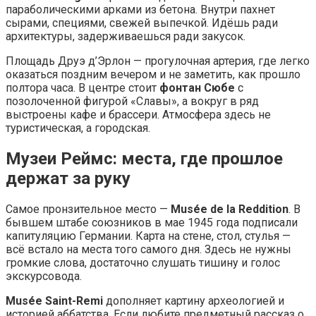
параболическими арками из бетона. Внутри пахнет
сырами, специями, свежей выпечкой. Идёшь ради
архитектуры, задерживаешься ради закусок.
Площадь Друэ д’Эрлон — прогулочная артерия, где легко
оказаться поздним вечером и не заметить, как прошло
полтора часа. В центре стоит
фонтан Сюбе
с
позолоченной фигурой «Славы», а вокруг в ряд
выстроены кафе и брассери. Атмосфера здесь не
туристическая, а городская.
Музеи Реймс: места, где прошлое
держат за руку
Самое пронзительное место —
Musée de la Reddition
. В
бывшем штабе союзников в мае 1945 года подписали
капитуляцию Германии. Карта на стене, стол, стулья —
всё встало на места того самого дня. Здесь не нужны
громкие слова, достаточно слушать тишину и голос
экскурсовода.
Musée Saint-Remi
дополняет картину археологией и
историей аббатства. Если любите предметный рассказ о