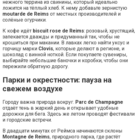
нежного террина из свинины, который идеально
ложится на тёплый хлеб. К нему добавьте зернистую
moutarde de Reims
от местных производителей и
солёные огурчики.
К кофе идёт
biscuit rose de Reims
: розовый, хрустящий,
запекается дважды и придуманный так, чтобы не
крошиться при макании. В лавках легко найти уксус и
горчицу марки
Clovis
, которые делают в регионе, и
шоколад с винной ноткой. Если покупаете сувениры,
выбирайте небольшие баночки и коробки, чтобы они
пережили обратную дорогу.
Парки и окрестности: пауза на
свежем воздухе
Городу важна природа вокруг.
Parc de Champagne
отдаёт тень в жаркий день и открывает удобные
дорожки для бега. Здесь же летом проводят фестивали
и городские встречи.
В двадцати минутах от Реймса начинаются склоны
Montagne de Reims
, природного парка, где растёт