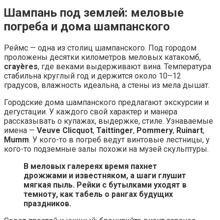
Шампань под землей: меловые
погреба и дома шампанского
Реймс — одна из столиц шампанского. Под городом
проложены десятки километров меловых катакомб,
crayères
, где веками выдерживают вина. Температура
стабильна круглый год и держится около 10–12
градусов, влажность идеальна, а стены из мела дышат.
Городские дома шампанского предлагают экскурсии и
дегустации. У каждого свой характер и манера
рассказывать о купажах, выдержке, стиле. Узнаваемые
имена —
Veuve Clicquot
,
Taittinger
,
Pommery
,
Ruinart
,
Mumm
. У кого-то в погреб ведут винтовые лестницы, у
кого-то подземные залы похожи на музей скульптуры.
В меловых галереях время пахнет
дрожжами и известняком, а шаги глушит
мягкая пыль. Рейки с бутылками уходят в
темноту, как табель о рангах будущих
праздников.