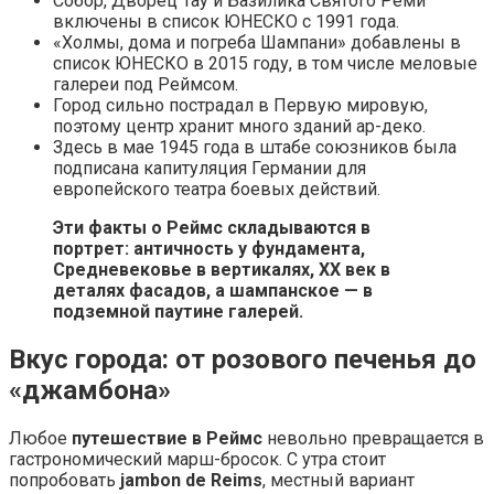
Собор, Дворец Тау и Базилика Святого Реми
включены в список ЮНЕСКО с 1991 года.
«Холмы, дома и погреба Шампани» добавлены в
список ЮНЕСКО в 2015 году, в том числе меловые
галереи под Реймсом.
Город сильно пострадал в Первую мировую,
поэтому центр хранит много зданий ар-деко.
Здесь в мае 1945 года в штабе союзников была
подписана капитуляция Германии для
европейского театра боевых действий.
Эти факты о Реймс складываются в
портрет: античность у фундамента,
Средневековье в вертикалях, ХХ век в
деталях фасадов, а шампанское — в
подземной паутине галерей.
Вкус города: от розового печенья до
«джамбона»
Любое
путешествие в Реймс
невольно превращается в
гастрономический марш-бросок. С утра стоит
попробовать
jambon de Reims
, местный вариант