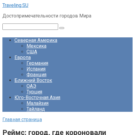
Перейти
Traveling.SU
к
Достопримечательности городов Мира
контенту
Поиск:
Северная Америка
Мексика
США
Европа
Германия
Испания
Франция
Ближний Восток
ОАЭ
Турция
Юго-Восточная Азия
Малайзия
Тайланд
Главная страница
Реймс: город, где короновали