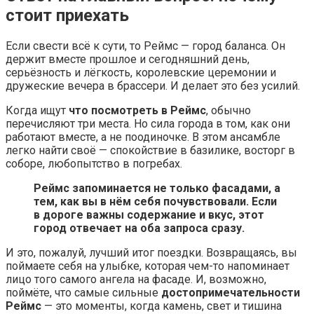
стоит приехать
Если свести всё к сути, то Реймс — город баланса. Он
держит вместе прошлое и сегодняшний день,
серьёзность и лёгкость, королевские церемонии и
дружеские вечера в брассери. И делает это без усилий.
Когда ищут
что посмотреть в Реймс
, обычно
перечисляют три места. Но сила города в том, как они
работают вместе, а не поодиночке. В этом ансамбле
легко найти своё — спокойствие в базилике, восторг в
соборе, любопытство в погребах.
Реймс запоминается не только фасадами, а
тем, как вы в нём себя почувствовали. Если
в дороге важны содержание и вкус, этот
город отвечает на оба запроса сразу.
И это, пожалуй, лучший итог поездки. Возвращаясь, вы
поймаете себя на улыбке, которая чем-то напоминает
лицо того самого ангела на фасаде. И, возможно,
поймёте, что самые сильные
достопримечательности
Реймс
— это моменты, когда камень, свет и тишина