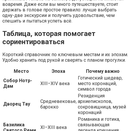
вовремя. Даже если вы много путешествуете, стоит
держать в голове простое правило: лучше выбрать
одну-две экскурсии и получить удовольствие, чем
спешить и пытаться успеть всё.
Таблица, которая помогает
сориентироваться
Короткий справочник по ключевым местам и их эпохам.
Удобно хранить под рукой и сверять с планом прогулки.
Место
Эпоха
Почему важно
Готический шедевр,
Собор Нотр-
XIII–XIV века
место коронаций,
Дам
символ города
Резиденция
Средневековье,
архиепископов,
Дворец Тау
барокко
сокровищница, музей
коронаций
Романика и готика,
Базилика
связывающая
XI–XIII века
Святого Реми
легенда крещения