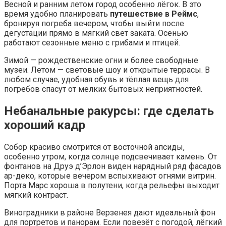
Весной и ранним летом город особенно лёгок. В это
время удобно планировать
путешествие в Реймс
,
бронируя погреба вечером, чтобы выйти после
дегустации прямо в мягкий свет заката. Осенью
работают сезонные меню с грибами и птицей.
Зимой — рождественские огни и более свободные
музеи. Летом — световые шоу и открытые террасы. В
любом случае, удобная обувь и тёплая вещь для
погребов спасут от мелких бытовых неприятностей.
Небанальные ракурсы: где сделать
хороший кадр
Собор красиво смотрится от восточной апсиды,
особенно утром, когда солнце подсвечивает камень. От
фонтанов на Друэ д’Эрлон виден нарядный ряд фасадов
ар-деко, которые вечером вспыхивают огнями витрин.
Порта Марс хороша в полутени, когда рельефы выходит
мягкий контраст.
Виноградники в районе Верзенея дают идеальный фон
для портретов и панорам. Если повезёт с погодой, лёгкий