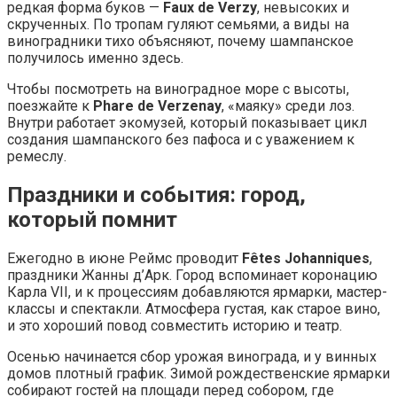
редкая форма буков —
Faux de Verzy
, невысоких и
скрученных. По тропам гуляют семьями, а виды на
виноградники тихо объясняют, почему шампанское
получилось именно здесь.
Чтобы посмотреть на виноградное море с высоты,
поезжайте к
Phare de Verzenay
, «маяку» среди лоз.
Внутри работает экомузей, который показывает цикл
создания шампанского без пафоса и с уважением к
ремеслу.
Праздники и события: город,
который помнит
Ежегодно в июне Реймс проводит
Fêtes Johanniques
,
праздники Жанны д’Арк. Город вспоминает коронацию
Карла VII, и к процессиям добавляются ярмарки, мастер-
классы и спектакли. Атмосфера густая, как старое вино,
и это хороший повод совместить историю и театр.
Осенью начинается сбор урожая винограда, и у винных
домов плотный график. Зимой рождественские ярмарки
собирают гостей на площади перед собором, где