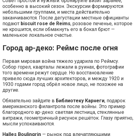
Совет простой и нужный: бронируйте визит заранее,
особенно в высокий сезон. Экскурсии формируются
небольшими группами, и места действительно
заканчиваются. После дегустации местные официанты
подают
biscuit rose de Reims
, розовое печенье, которое
не крошится, если обмакнуть его в бокал брют —
маленькое локальное счастье.
Город ар-деко: Реймс после огня
Первая мировая война тяжело ударила по Реймсу.
Собор горел, кварталы лежали в руинах, фотографии
того времени режут сердце. Но восстановление
привело сюда лучших архитекторов, и между 1920 и
1930 годами город обрёл новое лицо, не похожее на
другие.
Обязательно зайдите в
Библиотеку Карнеги
, подарок
американского филантропа после войны. Это пример
благородного ар-деко: светлая лестница, стеклянные
витражи, геометричный рисунок решёток. Глазу приятно,
мысли успокаиваются.
Halles Boulingrin
— рынок под впечатляющими