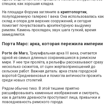
спешки, как хорошая кладка.
На площади Форума загляните в
криптопортик
,
полуподземную галерею I века. Она использовалась как
склад и опора для верхних сооружений, и сегодня
помогает почувствовать архитектурную выдумку
римлян. Камень прохладен, звук шага гулкий, время
замедляется.
Порта Марс: арка, которая пережила империи
Porte de Mars
, Триумфальная арка III века, считается
одной из самых длинных сохранившихся в римском
мире. У нее три пролёта, а рельефы рассказывают сразу
несколько сюжетов, от сцен жертвоприношений до
сельских работ. Важная деталь: арка стала городской
воротой Средневековья и помогла античности прожить
среди новых столетий.
Рядом обычно тихо. В этой тишине приятно
расшифровывать каменные изображения и смотреть,
как в деталях древности проступают лица, привычки и
повседневность римского города.