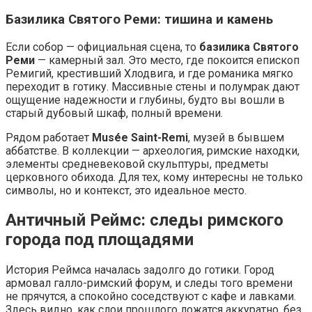
Базилика Святого Реми: тишина и камень
Если собор — официальная сцена, то
базилика Святого
Реми
— камерный зал. Это место, где покоится епископ
Ремигий, крестивший Хлодвига, и где романика мягко
переходит в готику. Массивные стены и полумрак дают
ощущение надежности и глубины, будто вы вошли в
старый дубовый шкаф, полный времени.
Рядом работает
Musée Saint-Remi
, музей в бывшем
аббатстве. В коллекции — археология, римские находки,
элементы средневековой скульптуры, предметы
церковного обихода. Для тех, кому интересны не только
символы, но и контекст, это идеальное место.
Античный Реймс: следы римского
города под площадями
История Реймса началась задолго до готики. Город
армовал галло-римский форум, и следы того времени
не прячутся, а спокойно соседствуют с кафе и лавками.
Здесь видно, как слои прошлого ложатся аккуратно, без