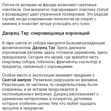
Летом по вечерам на фасаде включают световые
спектакли. Они аккуратно подчеркивают пластику статуй
и возвращают цвет утраченной полихромии. Это редкий
случай, когда современная технология не спорит с
камнем, а помогает лучше услышать его голос.
Дворец Тау: сокровищница коронаций
В паре шагов от собора находится бывшая резиденция
архиепископов,
Дворец Тау
. Здесь держали
королевские регалии, здесь готовили церемонии, здесь
праздновали. Сегодня это музей, где хранится часть
сокровищ собора, гобелены, фрагменты скульптур и
предметы, связанные с коронациями.
Особое место в экспозиции занимает предание о
Святой ампуле
. Реликвию разрушили во времена
Революции, но частички, по свидетельствам, были
сохранены, и их история продолжается в
экспозиционных витринах. Дворец рассказывает о
церемонии неторопливо и конкретно, деталями,
которые особенно ценны тем, кто любит ощущать
прошлое в предметах.