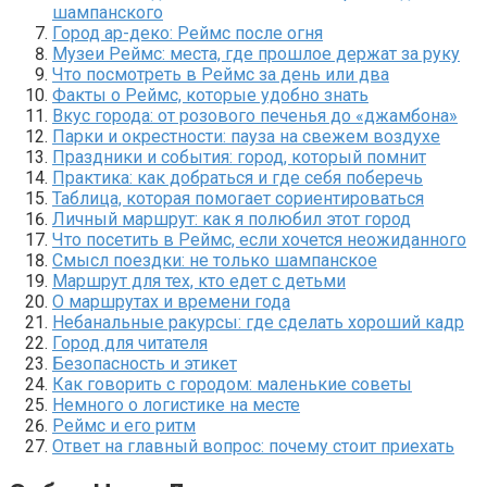
шампанского
Город ар-деко: Реймс после огня
Музеи Реймс: места, где прошлое держат за руку
Что посмотреть в Реймс за день или два
Факты о Реймс, которые удобно знать
Вкус города: от розового печенья до «джамбона»
Парки и окрестности: пауза на свежем воздухе
Праздники и события: город, который помнит
Практика: как добраться и где себя поберечь
Таблица, которая помогает сориентироваться
Личный маршрут: как я полюбил этот город
Что посетить в Реймс, если хочется неожиданного
Смысл поездки: не только шампанское
Маршрут для тех, кто едет с детьми
О маршрутах и времени года
Небанальные ракурсы: где сделать хороший кадр
Город для читателя
Безопасность и этикет
Как говорить с городом: маленькие советы
Немного о логистике на месте
Реймс и его ритм
Ответ на главный вопрос: почему стоит приехать