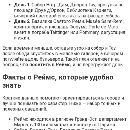
День 1
: Собор Нотр-Дам, Дворец Тау, прогулка по
площади Друэ д’Эрлон, Библиотека Карнеги,
вечерний световой спектакль на фасаде собора.
День 2
: Базилика Святого Реми, Musée Saint-Remi,
криптопортик и площадь Форума, Porte de Mars,
визит в погреба Taittinger или Pommery, дегустация
и ужин.
Если времени меньше, оставьте утро на собор и Тау,
после обеда спуститесь в меловые галереи, а вечером
погуляйте вдоль бульваров. Такой план отвечает и на
вопрос,
что посетить в Реймс
, и не перегружает день.
Факты о Реймс, которые удобно
знать
Краткие данные помогают ориентироваться в городе и
лучше понимать его характер. Ниже — набор точных и
полезных сведений.
Реймс находится в регионе Гранд-Эст, департамент
Марна, в 130 километрах к востоку от Парижа.