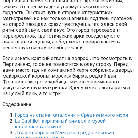
Перпиньян любят за теплый ветер, красный кирпич,
сияние солнца на воде и упрямую каталонскую
гордость. Он стоит чуть в стороне от туристских
магистралей, но как только шагнешь под тень платанов
на старой площади, сразу чувствуешь, что здесь свой
ритм, свой звук, свой вкус. Это город переходов и
перекрестков, где готические арки соседствуют с
авангардной сценой, а обед легко превращается в
неспешную сиесту на набережной.
Если искать краткий ответ на вопрос «что посмотреть в
Перпиньян», то он не поместится в одну строку. Перед
вами место, где на компактной карте собрались дворцы
майоркской короны, морская биржа, редкий для
Франции клуатро-кладбище, музеи современного
искусства и шумные рынки. Здесь легко раствориться
на целый день, а то и три.
Содержание
Город на стыке Каталонии и Средиземного моря
Le Castillet: кирпичный символ и музей
каталонской памяти
Дворец королей Майорки: средневековая