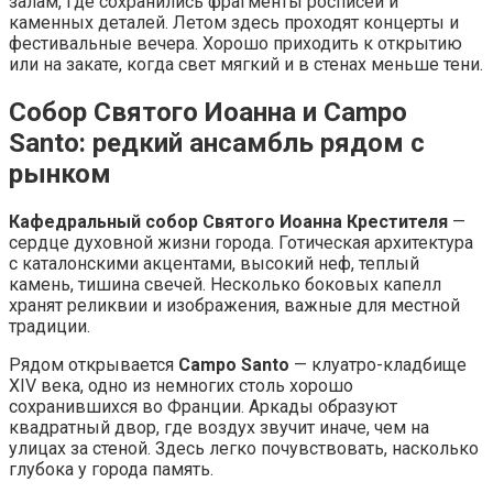
залам, где сохранились фрагменты росписей и
каменных деталей. Летом здесь проходят концерты и
фестивальные вечера. Хорошо приходить к открытию
или на закате, когда свет мягкий и в стенах меньше тени.
Собор Святого Иоанна и Campo
Santo: редкий ансамбль рядом с
рынком
Кафедральный собор Святого Иоанна Крестителя
—
сердце духовной жизни города. Готическая архитектура
с каталонскими акцентами, высокий неф, теплый
камень, тишина свечей. Несколько боковых капелл
хранят реликвии и изображения, важные для местной
традиции.
Рядом открывается
Campo Santo
— клуатро-кладбище
XIV века, одно из немногих столь хорошо
сохранившихся во Франции. Аркады образуют
квадратный двор, где воздух звучит иначе, чем на
улицах за стеной. Здесь легко почувствовать, насколько
глубока у города память.