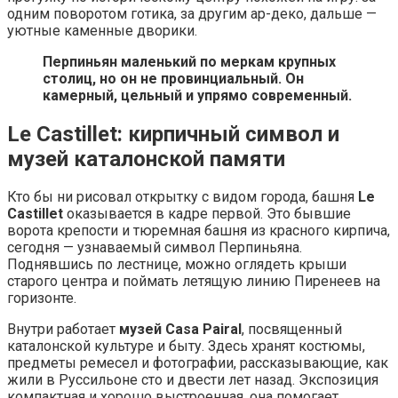
одним поворотом готика, за другим ар-деко, дальше —
уютные каменные дворики.
Перпиньян маленький по меркам крупных
столиц, но он не провинциальный. Он
камерный, цельный и упрямо современный.
Le Castillet: кирпичный символ и
музей каталонской памяти
Кто бы ни рисовал открытку с видом города, башня
Le
Castillet
оказывается в кадре первой. Это бывшие
ворота крепости и тюремная башня из красного кирпича,
сегодня — узнаваемый символ Перпиньяна.
Поднявшись по лестнице, можно оглядеть крыши
старого центра и поймать летящую линию Пиренеев на
горизонте.
Внутри работает
музей Casa Pairal
, посвященный
каталонской культуре и быту. Здесь хранят костюмы,
предметы ремесел и фотографии, рассказывающие, как
жили в Руссильоне сто и двести лет назад. Экспозиция
компактная и хорошо выстроенная, она помогает