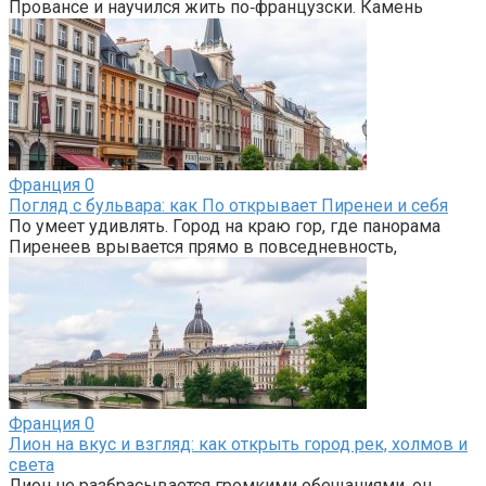
Провансе и научился жить по‑французски. Камень
Франция
0
Погляд с бульвара: как По открывает Пиренеи и себя
По умеет удивлять. Город на краю гор, где панорама
Пиренеев врывается прямо в повседневность,
Франция
0
Лион на вкус и взгляд: как открыть город рек, холмов и
света
Лион не разбрасывается громкими обещаниями, он