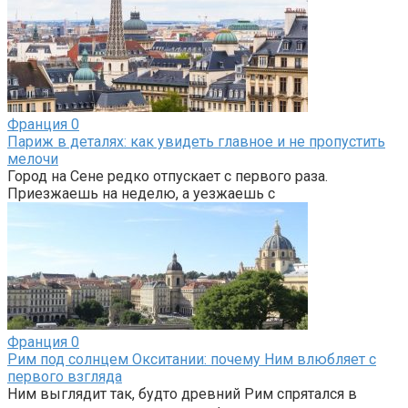
Франция
0
Париж в деталях: как увидеть главное и не пропустить
мелочи
Город на Сене редко отпускает с первого раза.
Приезжаешь на неделю, а уезжаешь с
Франция
0
Рим под солнцем Окситании: почему Ним влюбляет с
первого взгляда
Ним выглядит так, будто древний Рим спрятался в