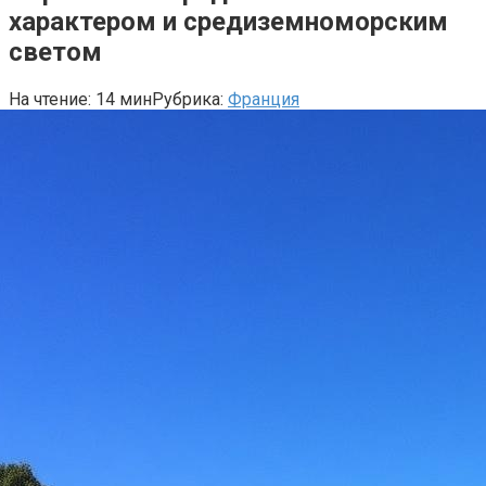
характером и средиземноморским
светом
На чтение:
14 мин
Рубрика:
Франция