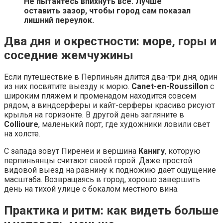
Не пытайтесь впихнуть все. Лучше
оставить зазор, чтобы город сам показал
лишний переулок.
Два дня и окрестности: море, горы и
соседние жемчужины
Если путешествие в Перпиньян длится два-три дня, один
из них посвятите выезду к морю.
Canet-en-Roussillon
с
широким пляжем и променадом находится совсем
рядом, а виндсерферы и кайт-серферы красиво рисуют
крылья на горизонте. В другой день загляните в
Collioure
, маленький порт, где художники ловили свет
на холсте.
С запада зовут Пиренеи и вершина
Канигу
, которую
перпиньянцы считают своей горой. Даже простой
видовой выезд на равнину к подножию дает ощущение
масштаба. Возвращаясь в город, хорошо завершить
день на тихой улице с бокалом местного вина.
Практика и ритм: как видеть больше