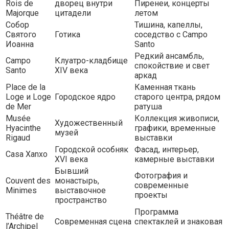
Rois de
дворец внутри
Пиренеи, концерты
Majorque
цитадели
летом
Собор
Тишина, капеллы,
Святого
Готика
соседство с Campo
Иоанна
Santo
Редкий ансамбль,
Campo
Клуатро-кладбище
спокойствие и свет
Santo
XIV века
аркад
Place de la
Каменная ткань
Loge и Loge
Городское ядро
старого центра, рядом
de Mer
ратуша
Musée
Коллекция живописи,
Художественный
Hyacinthe
графики, временные
музей
Rigaud
выставки
Городской особняк
Фасад, интерьер,
Casa Xanxo
XVI века
камерные выставки
Бывший
Фотография и
Couvent des
монастырь,
современные
Minimes
выставочное
проекты
пространство
Программа
Théâtre de
Современная сцена
спектаклей и знаковая
l’Archipel