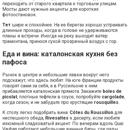
переходить от старого квартала к торговым улицам.
Мосты дают нужные акценты для коротких
фотоостановок.
Тет
шире и спокойнее. На ее берегах хорошо устраивать
длинные проходы, когда в голове не удерживаются
планы и встречи. Иногда на реку выходит ветер
трамонтана, принося сухой прозрачный воздух с гор.
Еда и вина: каталонская кухня без
пафоса
Рынок в центре и небольшие лавки вокруг него
подскажут, что здесь любят. На юге Франции продукты
говорят сами за себя, а в Руссильоне к ним
прибавляется каталонская прямота. Закажите
boles de
picolat
, плотные тефтели в соусе, попробуйте
cargolade
,
когда сезон, и не забудьте про хрустящие
rousquilles
.
К столу легко подобрать вина:
Côtes du Roussillon
для
неспешного обеда,
Rivesaltes
к десерту, если любите
изюмный сладковатый акцент. По вечерам вдоль Quai
Vauban работают небольшие винные бары, где рады