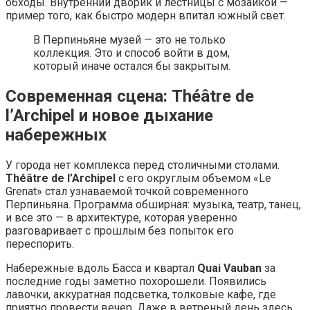
обходы. Внутренний дворик и лестницы с мозаикой —
пример того, как быстро модерн впитал южный свет.
В Перпиньяне музей — это не только
коллекция. Это и способ войти в дом,
который иначе остался бы закрытым.
Современная сцена: Théâtre de
l’Archipel и новое дыхание
набережных
У города нет комплекса перед столичными столами.
Théâtre de l’Archipel
с его округлым объемом «Le
Grenat» стал узнаваемой точкой современного
Перпиньяна. Программа обширная: музыка, театр, танец,
и все это — в архитектуре, которая уверенно
разговаривает с прошлым без попыток его
переспорить.
Набережные вдоль Басса и квартал
Quai Vauban
за
последние годы заметно похорошели. Появились
лавочки, аккуратная подсветка, толковые кафе, где
приятно провести вечер. Даже в ветреный день здесь