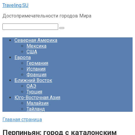
Перейти
Traveling.SU
к
Достопримечательности городов Мира
контенту
Поиск:
Северная Америка
Мексика
США
Европа
Германия
Испания
Франция
Ближний Восток
ОАЭ
Турция
Юго-Восточная Азия
Малайзия
Тайланд
Главная страница
Перпиньян: город с каталонским