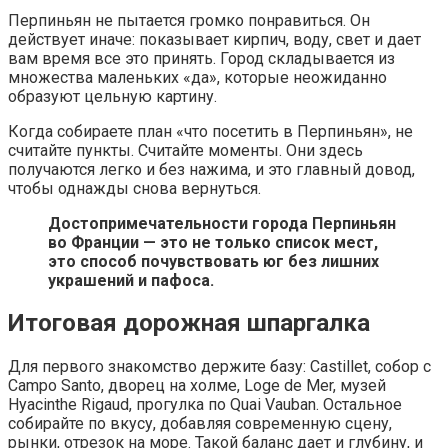
Перпиньян не пытается громко понравиться. Он
действует иначе: показывает кирпич, воду, свет и дает
вам время все это принять. Город складывается из
множества маленьких «да», которые неожиданно
образуют цельную картину.
Когда собираете план «что посетить в Перпиньян», не
считайте пункты. Считайте моменты. Они здесь
получаются легко и без нажима, и это главный довод,
чтобы однажды снова вернуться.
Достопримечательности города Перпиньян
во Франции — это не только список мест,
это способ почувствовать юг без лишних
украшений и пафоса.
Итоговая дорожная шпаргалка
Для первого знакомство держите базу: Castillet, собор с
Campo Santo, дворец на холме, Loge de Mer, музей
Hyacinthe Rigaud, прогулка по Quai Vauban. Остальное
собирайте по вкусу, добавляя современную сцену,
рынки, отрезок на море. Такой баланс дает и глубину, и