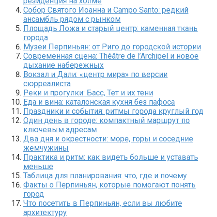
резиденция на холме
Собор Святого Иоанна и Campo Santo: редкий
ансамбль рядом с рынком
Площадь Ложа и старый центр: каменная ткань
города
Музеи Перпиньян: от Риго до городской истории
Современная сцена: Théâtre de l’Archipel и новое
дыхание набережных
Вокзал и Дали: «центр мира» по версии
сюрреалиста
Реки и прогулки: Басс, Тет и их тени
Еда и вина: каталонская кухня без пафоса
Праздники и события: ритмы города круглый год
Один день в городе: компактный маршрут по
ключевым адресам
Два дня и окрестности: море, горы и соседние
жемчужины
Практика и ритм: как видеть больше и уставать
меньше
Таблица для планирования: что, где и почему
Факты о Перпиньян, которые помогают понять
город
Что посетить в Перпиньян, если вы любите
архитектуру