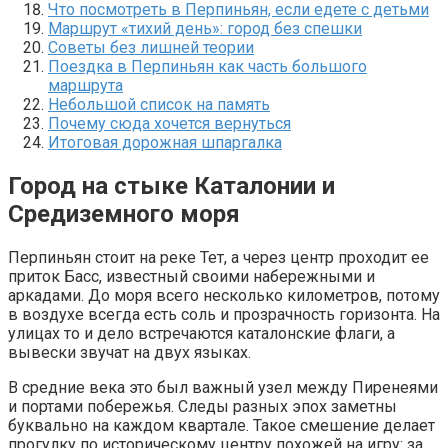
Что посмотреть в Перпиньян, если едете с детьми
Маршрут «тихий день»: город без спешки
Советы без лишней теории
Поездка в Перпиньян как часть большого
маршрута
Небольшой список на память
Почему сюда хочется вернуться
Итоговая дорожная шпаргалка
Город на стыке Каталонии и
Средиземного моря
Перпиньян стоит на реке Тет, а через центр проходит ее
приток Басс, известный своими набережными и
аркадами. До моря всего несколько километров, потому
в воздухе всегда есть соль и прозрачность горизонта. На
улицах то и дело встречаются каталонские флаги, а
вывески звучат на двух языках.
В средние века это был важный узел между Пиренеями
и портами побережья. Следы разных эпох заметны
буквально на каждом квартале. Такое смешение делает
прогулку по историческому центру похожей на игру: за