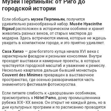
Музеи Перпиньян: от Риго до
городской истории
Если обобщить
музеи Перпиньян
, получится
удивительно разнообразный набор.
Musée Hyacinthe
Rigaud
расположен в историческом особняке и хранит
живопись разных веков, от старых мастеров до
модерна. Здесь встречаются имена, которые не ждешь
увидеть в компактном городе, и это приятно удивляет.
Casa Xanxo
— дом богатого купца начала XVI века с
характерным фасадом и резными консолями. Внутри
проходят выставки и камерные проекты, в которых
чувствуется городской масштаб и уважение к ремеслу.
Несколько кварталов дальше бывший монастырь
Couvent des Minimes
превращен в выставочное
пространство, где осенью разворачивается часть
знаменитого фестиваля фотоискусства.
Если питаете слабость к «дворцовым» особнякам,
присмотритесь к
Hôtel Pams
, дому промышленника
рубежа XIX–XX веков. Он открыт не каждый день, но в
дни культурных программ и по расписанию проводятся