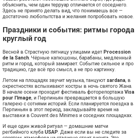
объяснить, чем один терруар отличается от соседнего.
Здесь не принято делать вид, что понимаешь все —
достаточно любопытства и желания попробовать новое.
Праздники и события: ритмы города
круглый год
Весной в Страстную пятницу улицами идет
Procession
de la Sanch
. Чёрные капюшоны, барабаны, медленный
ритм и город, который замирает. Событие сильное и про
традицию, где всё про смысл, а не про картинку.
Летом на площадях звучит музыка, танцуют
sardana
, в
окрестностях вспыхивают костры в ночь святого Жана.
В начале осени проходит фестиваль фоторепортажа
Visa
pour l’Image
, и Перпиньян превращается в большую
галерею с сотнями историй. Если планируется поездка в
Перпиньян в этот период, закладывайте время на
выставки в Couvent des Minimes и соседних площадках.
И еще один живой ритуал — домашние матчи
регбийного клуба
USAP
. Даже если вы не следите за
спортом, атмосфера на стадионе стоит визита. Это