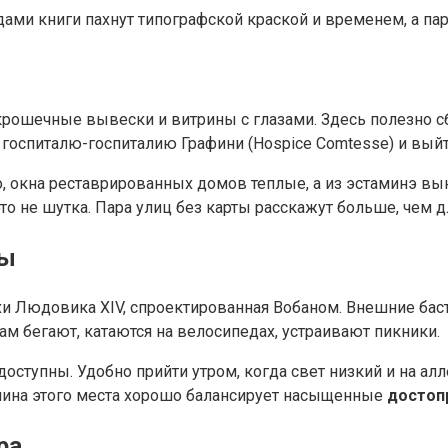
адами книги пахнут типографской краской и временем, а па
рошечные вывески и витрины с глазами. Здесь полезно сба
у госпиталю-госпиталию Графини (Hospice Comtesse) и выйти
о, окна реставрированных домов теплые, а из эстаминэ вы
, это не шутка. Пара улиц без карты расскажут больше, чем 
ты
и Людовика XIV, спроектированная Вобаном. Внешние баст
ам бегают, катаются на велосипедах, устраивают пикники.
оступны. Удобно прийти утром, когда свет низкий и на а
Тишина этого места хорошо балансирует насыщенные
достоп
ра