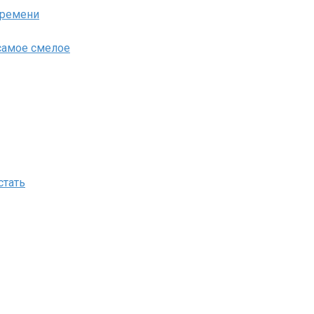
времени
самое смелое
стать