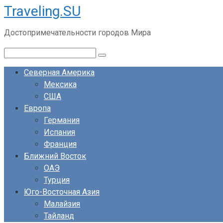
Traveling.SU
Перейти
к
Достопримечательности городов Мира
контенту
Поиск:
Северная Америка
Мексика
США
Европа
Германия
Испания
Франция
Ближний Восток
ОАЭ
Турция
Юго-Восточная Азия
Малайзия
Тайланд