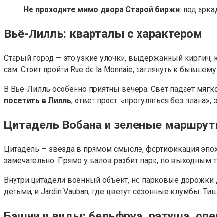
Не проходите мимо двора Старой биржи
: под арк
Вьё-Лилль: кварталы с характером
Старый город — это узкие улочки, выдержанный кирпич, к
сам. Стоит пройти Rue de la Monnaie, заглянуть к бывшем
В Вьё-Лилль особенно приятны вечера. Свет падает мягк
посетить в Лилль
, ответ прост: «прогуляться без плана»
Цитадель Вобана и зеленые маршру
Цитадель — звезда в прямом смысле, фортификация эпох
замечательно. Прямо у валов разбит парк, по выходным т
Внутри цитадели военный объект, но парковые дорожки д
детьми, и Jardin Vauban, где цветут сезонные клумбы. 
Башни и виды: бельфруа, ратуша, опе