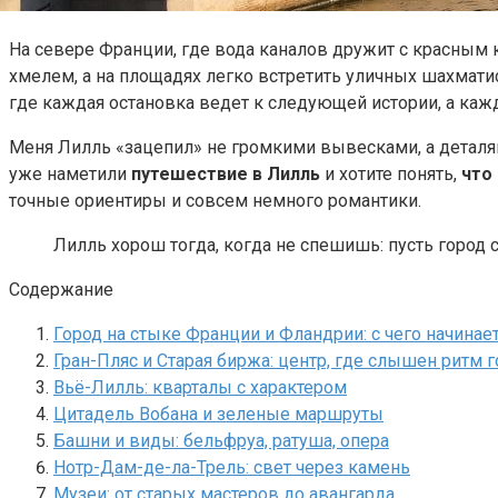
На севере Франции, где вода каналов дружит с красным 
хмелем, а на площадях легко встретить уличных шахматис
где каждая остановка ведет к следующей истории, а ка
Меня Лилль «зацепил» не громкими вывесками, а деталями
уже наметили
путешествие в Лилль
и хотите понять,
что
точные ориентиры и совсем немного романтики.
Лилль хорош тогда, когда не спешишь: пусть город 
Содержание
Город на стыке Франции и Фландрии: с чего начинае
Гран-Пляс и Старая биржа: центр, где слышен ритм 
Вьё-Лилль: кварталы с характером
Цитадель Вобана и зеленые маршруты
Башни и виды: бельфруа, ратуша, опера
Нотр-Дам-де-ла-Трель: свет через камень
Музеи: от старых мастеров до авангарда