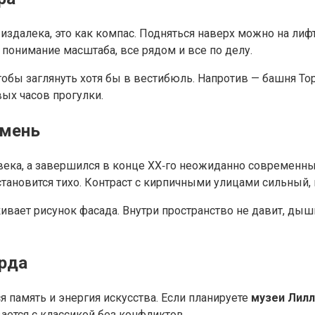
далека, это как компас. Подняться наверх можно на лифт
 понимание масштаба, все рядом и все по делу.
чтобы заглянуть хотя бы в вестибюль. Напротив — башня Т
ых часов прогулки.
амень
 века, а завершился в конце XX‑го неожиданно современн
становится тихо. Контраст с кирпичными улицами сильный, 
ивает рисунок фасада. Внутри пространство не давит, дыш
арда
я память и энергия искусства. Если планируете
музеи Лилл
ается с классикой без конфликтов.