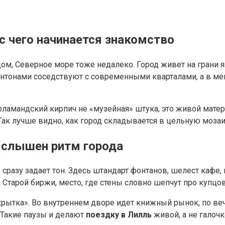
с чего начинается знакомство
дом, Северное море тоже недалеко. Город живет на грани 
нтонами соседствуют с современными кварталами, а в ме
фламандский кирпич не «музейная» штука, это живой мате
 Так лучше видно, как город складывается в цельную мозаи
е слышен ритм города
e, сразу задает тон. Здесь штандарт фонтанов, шелест кафе
 Старой биржи, место, где стены словно шепчут про купцов
о-открытка». Во внутреннем дворе идет книжный рынок, по 
. Такие паузы и делают
поездку в Лилль
живой, а не галочк