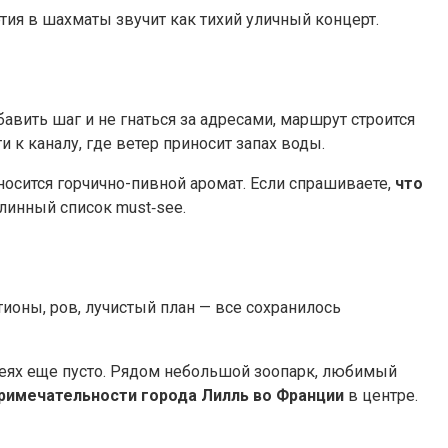
ртия в шахматы звучит как тихий уличный концерт.
вить шаг и не гнаться за адресами, маршрут строится
 к каналу, где ветер приносит запах воды.
носится горчично-пивной аромат. Если спрашиваете,
что
длинный список must‑see.
ионы, ров, лучистый план — все сохранилось
ллеях еще пусто. Рядом небольшой зоопарк, любимый
римечательности города Лилль во Франции
в центре.