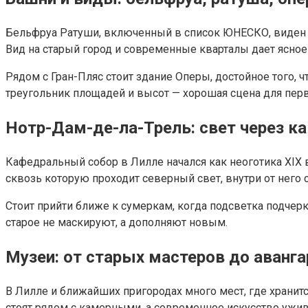
Бельфруа Ратуши, включенный в список ЮНЕСКО, виден из
Вид на старый город и современные кварталы дает ясное
Рядом с Гран-Пляс стоит здание Оперы, достойное того, 
треугольник площадей и высот — хорошая сцена для перв
Нотр-Дам-де-ла-Трель: свет через к
Кафедральный собор в Лилле начался как неоготика XIX
сквозь которую проходит северный свет, внутри от него 
Стоит прийти ближе к сумеркам, когда подсветка подчерк
старое не маскируют, а дополняют новым.
Музеи: от старых мастеров до аванг
В Лилле и ближайших пригородах много мест, где хранитс
стоят рядом с камерными, а современное искусство ужив