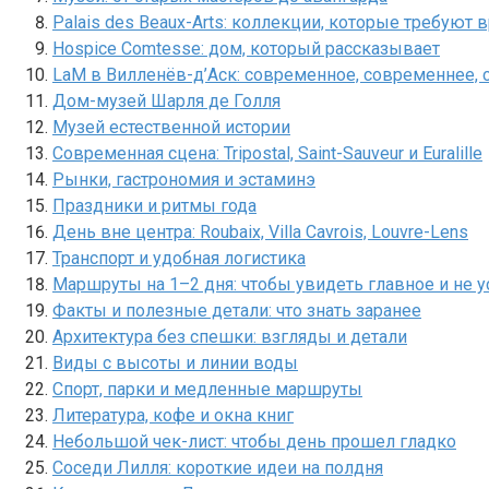
Palais des Beaux-Arts: коллекции, которые требуют 
Hospice Comtesse: дом, который рассказывает
LaM в Вилленёв-д’Аск: современное, современнее, 
Дом-музей Шарля де Голля
Музей естественной истории
Современная сцена: Tripostal, Saint-Sauveur и Euralille
Рынки, гастрономия и эстаминэ
Праздники и ритмы года
День вне центра: Roubaix, Villa Cavrois, Louvre-Lens
Транспорт и удобная логистика
Маршруты на 1–2 дня: чтобы увидеть главное и не у
Факты и полезные детали: что знать заранее
Архитектура без спешки: взгляды и детали
Виды с высоты и линии воды
Спорт, парки и медленные маршруты
Литература, кофе и окна книг
Небольшой чек-лист: чтобы день прошел гладко
Соседи Лилля: короткие идеи на полдня