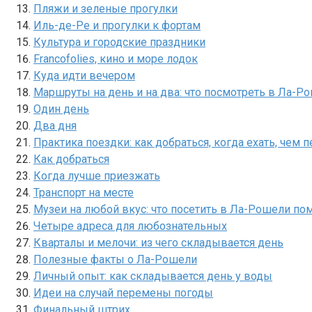
Пляжи и зеленые прогулки
Иль-де-Ре и прогулки к фортам
Культура и городские праздники
Francofolies, кино и море лодок
Куда идти вечером
Маршруты на день и на два: что посмотреть в Ла-Р
Один день
Два дня
Практика поездки: как добраться, когда ехать, чем 
Как добраться
Когда лучше приезжать
Транспорт на месте
Музеи на любой вкус: что посетить в Ла-Рошели по
Четыре адреса для любознательных
Кварталы и мелочи: из чего складывается день
Полезные факты о Ла-Рошели
Личный опыт: как складывается день у воды
Идеи на случай перемены погоды
Финальный штрих