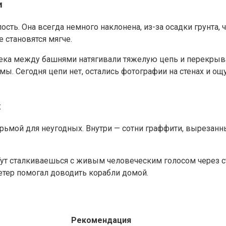
и
ь. Она всегда немного наклонена, из-за осадки грунта, ч
 становятся мягче.
века между башнями натягивали тяжелую цепь и перекрыва
 мы. Сегодня цепи нет, остались фотографии на стенах и о
х
рьмой для неугодных. Внутри — сотни граффити, вырезанны
 Тут сталкиваешься с живым человеческим голосом через 
 ветер помогал доводить корабли домой.
Рекомендация