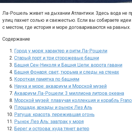
Ла-Рошель живет на дыхании Атлантики. Здесь вода не пр
улиц пахнет солью и свежестью. Если вы собираете идеи
с местом, где история и море договариваются на равных.
Содержание
Город у моря: характер и ритм Ла-Рошели
Старый порт и три сторожевые башни
Башня Сен-Николя и Башня Цепи: ворота гавани
Башня Фонаря: свет, тюрьма и следы на стенах
Короткая памятка по башням
Наука и море: аквариум и Морской музей
Аквариум Ла-Рошели: 3 миллиона литров океана
Морской музей: плавучая коллекция и корабль France
Площади, аркады и рынок Лез Аль
Ратуша: красота, пережившая огонь
Рынок Лез Аль: завтрак у моря
Берег и острова: куда тянет ветер