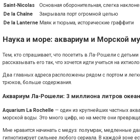
Saint-Nicolas
Основная оборонительная, слегка наклоне
De la Chaîne
Закрывала порт огромной цепью
De la Lanterne
Маяк и тюрьма, исторические граффити
Наука и море: аквариум и Морской м
Тем, кто спрашивает, что посетить в Ла-Рошели с детьми 
рассказывать его так, что хочется идти учиться на ихтиоло
Два главных адреса расположены рядом с портом и легко
трюков, больше содержания.
Аквариум Ла-Рошели: 3 миллиона литров океа
Aquarium La Rochelle
— один из крупнейших частных акв
морской воды. Это много цифр, но на месте они превращ
Мне нравится начинать с медуз: полумрак, медленные д
гипнотизирует сильнее любого сериала. В каждой зоне ест