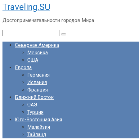
Traveling.SU
Перейти
к
Достопримечательности городов Мира
контенту
Поиск:
Северная Америка
Мексика
США
Европа
Германия
Испания
Франция
Ближний Восток
ОАЭ
Турция
Юго-Восточная Азия
Малайзия
Тайланд