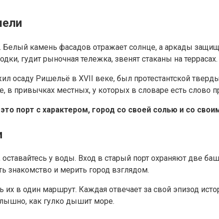
шели
 Белый камень фасадов отражает солнце, а аркады защищаю
дки, гудит рыночная тележка, звенят стаканы на террасах.
ежил осаду Ришельё в XVII веке, был протестантской твер
е, в привычках местных, у которых в словаре есть слово пр
это порт с характером, город со своей солью и со свои
и
оставайтесь у воды. Вход в старый порт охраняют две башн
ать знакомство и мерить город взглядом.
их в один маршрут. Каждая отвечает за свой эпизод истори
слышно, как гулко дышит море.