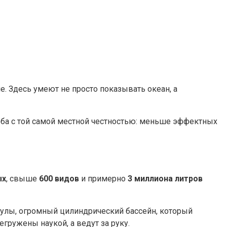
е. Здесь умеют не просто показывать океан, а
оба с той самой местной честностью: меньше эффектных
ых
, свыше
600 видов
и примерно
3 миллиона литров
кулы, огромный цилиндрический бассейн, который
гружены наукой, а ведут за руку.