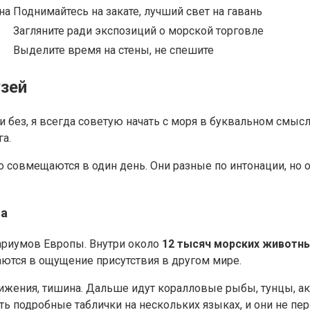
на
Поднимайтесь на закате, лучший свет на гавань
Загляните ради экспозиций о морской торговле
Выделите время на стены, не спешите
узей
и без, я всегда советую начать с моря в буквальном смысл
га.
 совмещаются в один день. Они разные по интонации, но 
на
ариумов Европы. Внутри около
12 тысяч морских животн
аются в ощущение присутствия в другом мире.
вижения, тишина. Дальше идут коралловые рыбы, тунцы, а
ь подробные таблички на нескольких языках, и они не пере