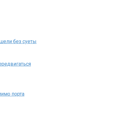
ошели без суеты
передвигаться
мимо порта