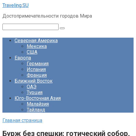
Перейти
Traveling.SU
к
Достопримечательности городов Мира
контенту
Поиск:
Северная Америка
Мексика
США
Европа
Германия
Испания
Франция
Ближний Восток
ОАЭ
Турция
Юго-Восточная Азия
Малайзия
Тайланд
Главная страница
Бурж без спешки: готический собор,