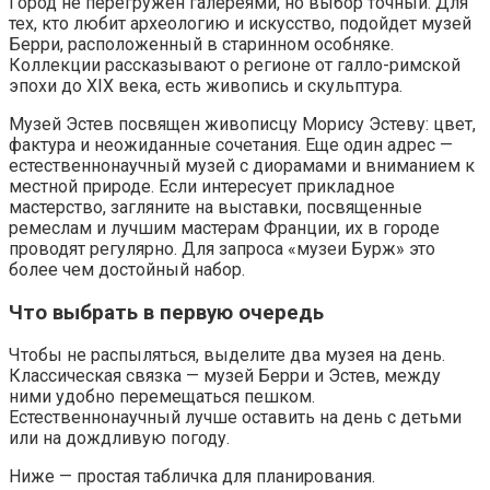
Город не перегружен галереями, но выбор точный. Для
тех, кто любит археологию и искусство, подойдет музей
Берри, расположенный в старинном особняке.
Коллекции рассказывают о регионе от галло-римской
эпохи до XIX века, есть живопись и скульптура.
Музей Эстев посвящен живописцу Морису Эстеву: цвет,
фактура и неожиданные сочетания. Еще один адрес —
естественнонаучный музей с диорамами и вниманием к
местной природе. Если интересует прикладное
мастерство, загляните на выставки, посвященные
ремеслам и лучшим мастерам Франции, их в городе
проводят регулярно. Для запроса «музеи Бурж» это
более чем достойный набор.
Что выбрать в первую очередь
Чтобы не распыляться, выделите два музея на день.
Классическая связка — музей Берри и Эстев, между
ними удобно перемещаться пешком.
Естественнонаучный лучше оставить на день с детьми
или на дождливую погоду.
Ниже — простая табличка для планирования.