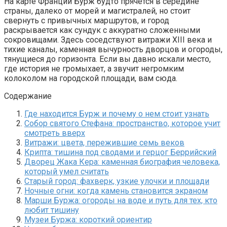
На карте Франции Бурж будто прячется в середине
страны, далеко от морей и магистралей, но стоит
свернуть с привычных маршрутов, и город
раскрывается как сундук с аккуратно сложенными
сокровищами. Здесь соседствуют витражи XIII века и
тихие каналы, каменная вычурность дворцов и огороды,
тянущиеся до горизонта. Если вы давно искали место,
где история не громыхает, а звучит негромким
колоколом на городской площади, вам сюда.
Содержание
Где находится Бурж и почему о нем стоит узнать
Собор святого Стефана: пространство, которое учит
смотреть вверх
Витражи: цвета, пережившие семь веков
Крипта: тишина под сводами и герцог Беррийский
Дворец Жака Кера: каменная биография человека,
который умел считать
Старый город: фахверк, узкие улочки и площади
Ночные огни: когда камень становится экраном
Марши Буржа: огороды на воде и путь для тех, кто
любит тишину
Музеи Буржа: короткий ориентир