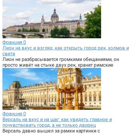
Франция
0
Лион на вкус и взгляд: как открыть город рек, холмов и
света
Лион не разбрасывается громкими обещаниями, он
просто живёт на стыке двух рек, хранит римские
Франция
0
Версаль на вкус и на шаг: как увидеть главное и
почувствовать город, а не только дворец
Версаль давно вышел за рамки картинки с