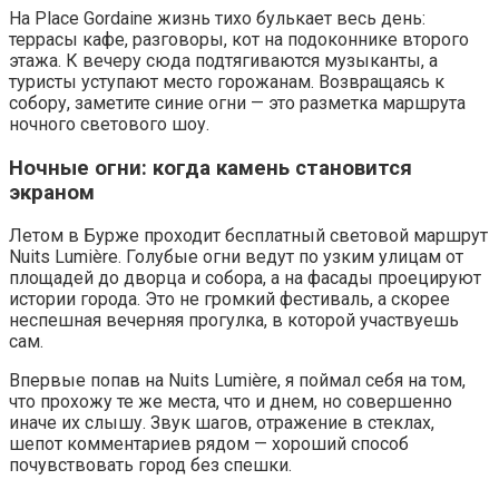
На Place Gordaine жизнь тихо булькает весь день:
террасы кафе, разговоры, кот на подоконнике второго
этажа. К вечеру сюда подтягиваются музыканты, а
туристы уступают место горожанам. Возвращаясь к
собору, заметите синие огни — это разметка маршрута
ночного светового шоу.
Ночные огни: когда камень становится
экраном
Летом в Бурже проходит бесплатный световой маршрут
Nuits Lumière. Голубые огни ведут по узким улицам от
площадей до дворца и собора, а на фасады проецируют
истории города. Это не громкий фестиваль, а скорее
неспешная вечерняя прогулка, в которой участвуешь
сам.
Впервые попав на Nuits Lumière, я поймал себя на том,
что прохожу те же места, что и днем, но совершенно
иначе их слышу. Звук шагов, отражение в стеклах,
шепот комментариев рядом — хороший способ
почувствовать город без спешки.