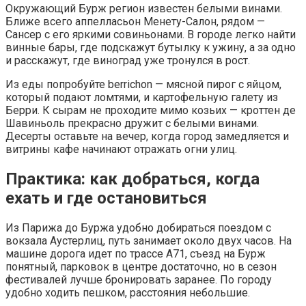
Окружающий Бурж регион известен белыми винами.
Ближе всего аппелласьон Менету-Салон, рядом —
Сансер с его яркими совиньонами. В городе легко найти
винные бары, где подскажут бутылку к ужину, а за одно
и расскажут, где виноград уже тронулся в рост.
Из еды попробуйте berrichon — мясной пирог с яйцом,
который подают ломтями, и картофельную галету из
Берри. К сырам не проходите мимо козьих — кроттен де
Шавиньоль прекрасно дружит с белыми винами.
Десерты оставьте на вечер, когда город замедляется и
витрины кафе начинают отражать огни улиц.
Практика: как добраться, когда
ехать и где остановиться
Из Парижа до Буржа удобно добираться поездом с
вокзала Аустерлиц, путь занимает около двух часов. На
машине дорога идет по трассе A71, съезд на Бурж
понятный, парковок в центре достаточно, но в сезон
фестивалей лучше бронировать заранее. По городу
удобно ходить пешком, расстояния небольшие.