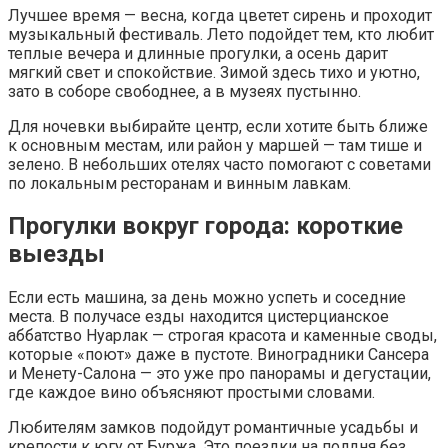
Лучшее время — весна, когда цветет сирень и проходит
музыкальный фестиваль. Лето подойдет тем, кто любит
теплые вечера и длинные прогулки, а осень дарит
мягкий свет и спокойствие. Зимой здесь тихо и уютно,
зато в соборе свободнее, а в музеях пустынно.
Для ночевки выбирайте центр, если хотите быть ближе
к основным местам, или район у маршей — там тише и
зелено. В небольших отелях часто помогают с советами
по локальным ресторанам и винным лавкам.
Прогулки вокруг города: короткие
выезды
Если есть машина, за день можно успеть и соседние
места. В получасе езды находится цистерцианское
аббатство Нуарлак — строгая красота и каменные своды,
которые «поют» даже в пустоте. Виноградники Сансера
и Менету-Салона — это уже про панорамы и дегустации,
где каждое вино объясняют простыми словами.
Любителям замков подойдут романтичные усадьбы и
крепости к югу от Буржа. Это поездки на полдня без