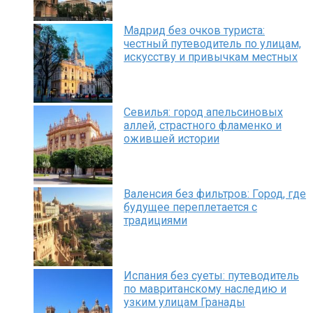
Мадрид без очков туриста:
честный путеводитель по улицам,
искусству и привычкам местных
Севилья: город апельсиновых
аллей, страстного фламенко и
ожившей истории
Валенсия без фильтров: Город, где
будущее переплетается с
традициями
Испания без суеты: путеводитель
по мавританскому наследию и
узким улицам Гранады