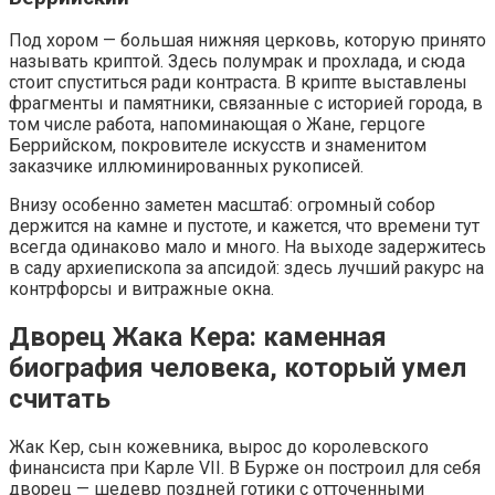
Под хором — большая нижняя церковь, которую принято
называть криптой. Здесь полумрак и прохлада, и сюда
стоит спуститься ради контраста. В крипте выставлены
фрагменты и памятники, связанные с историей города, в
том числе работа, напоминающая о Жане, герцоге
Беррийском, покровителе искусств и знаменитом
заказчике иллюминированных рукописей.
Внизу особенно заметен масштаб: огромный собор
держится на камне и пустоте, и кажется, что времени тут
всегда одинаково мало и много. На выходе задержитесь
в саду архиепископа за апсидой: здесь лучший ракурс на
контрфорсы и витражные окна.
Дворец Жака Кера: каменная
биография человека, который умел
считать
Жак Кер, сын кожевника, вырос до королевского
финансиста при Карле VII. В Бурже он построил для себя
дворец — шедевр поздней готики с отточенными