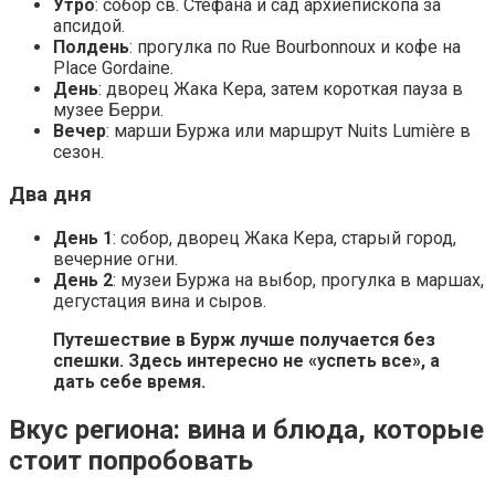
Утро
: собор св. Стефана и сад архиепископа за
апсидой.
Полдень
: прогулка по Rue Bourbonnoux и кофе на
Place Gordaine.
День
: дворец Жака Кера, затем короткая пауза в
музее Берри.
Вечер
: марши Буржа или маршрут Nuits Lumière в
сезон.
Два дня
День 1
: собор, дворец Жака Кера, старый город,
вечерние огни.
День 2
: музеи Буржа на выбор, прогулка в маршах,
дегустация вина и сыров.
Путешествие в Бурж лучше получается без
спешки. Здесь интересно не «успеть все», а
дать себе время.
Вкус региона: вина и блюда, которые
стоит попробовать