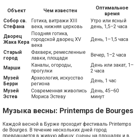
Оптимальное
Объект
Чем известен
время
Собор св.
Готика, витражи XIII
Утро или ясный
Стефана
века, нижняя церковь
день, 1,5–2 часа
Поздняя готика,
Дворец
городской дворец XV
День, 1–1,5 часа
Жака Кера
века
Старый
Фахверк, ремесленные
Вечер, 1–2 часа
город
лавки, площади
Каналы, огороды,
День или закат, 1–
Марши
прогулки
2 часа
Музей
Археология, искусство
День, 1 час
Берри
региона
Музей
Современная живопись
День, 45–60
Эстев
Мориса Эстеву
минут
Музыка весны: Printemps de Bourges
Каждой весной в Бурже проходит фестиваль Printemps
de Bourges. В течение нескольких дней город
превращается в живую афишу: сцены на площадях и в